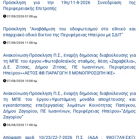
Πρόσκληση για την 19η/11-8-2026 Συνεδρίαση της
Περιφερειακής Επιτροπής
07/08/2026 01:08 μμ
Πρόσκληση “Αναβάθμιση του οδοφωτισμού στο εθνικό και
επαρχιακό οδικό δίκτυο της Περιφέρειας Ηπείρου με ΣΔΙΤ”
07/08/2026 11:08 πμ
Ανακοίνωση-Πρόσκληση Π.Σ., έναρξη δημόσιας διαβούλευσης για
τη ΜΠΕ του έργου:«Φωτοβολταϊκός σταθμός, θέση «Ζαραβέλια»,
Δ.Ε. Ζίτσας, Δήμου Ζίτσας, ΠΕ Ιωαννίνων, Περιφέρειας
Ηπείρου»«ΑΕΤΟΣ ΦΒ ΠΑΡΑΓΩΓΗ 5 ΜΟΝΟΠΡΟΣΩΠΗ ΙΚΕ»
07/08/2026 10:08 πμ
Ανακοίνωση-Πρόσκληση Π.Σ., έναρξη δημόσιας διαβούλευσης για
τη ΜΠΕ του έργου:«Υφιστάμενη μονάδα αποχέτευσης και
εγκατάστασης επεξεργασίας λυμάτων Κοινότητας Παπίγκου,
Δήμου Ζαγορίου, ΠΕ Ιωαννίνων, Περιφέρειας Ηπείρου»”Δήμος
Ζαγορίου”
06/08/2026 11:08 πμ
Απόφαση αριθ. 10/23/22-7-2026 Π.Σ. (ΑΔΑ : 99ΟΞ7Λ9-ΣΧΞ):