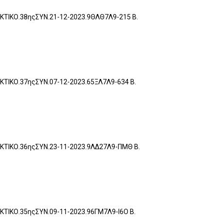
ΑΚΤΙΚΟ.38ηςΣΥΝ.21-12-2023.9ΘΛΘ7Λ9-215 Β.
ΑΚΤΙΚΟ.37ηςΣΥΝ.07-12-2023.65ΞΛ7Λ9-634 Β.
ΡΑΚΤΙΚΟ.36ηςΣΥΝ.23-11-2023.9ΛΔ27Λ9-ΠΜΘ Β.
ΑΚΤΙΚΟ.35ηςΣΥΝ.09-11-2023.96ΓΜ7Λ9-Ι6Ο Β.