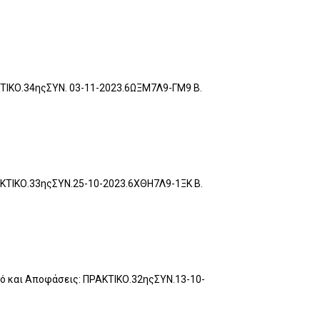
ΚΤΙΚΟ.34ηςΣΥΝ. 03-11-2023.6ΩΞΜ7Λ9-ΓΜ9 Β.
ΑΚΤΙΚΟ.33ηςΣΥΝ.25-10-2023.6ΧΘΗ7Λ9-1ΞΚ Β.
κό και Αποφάσεις: ΠΡΑΚΤΙΚΟ.32ηςΣΥΝ.13-10-