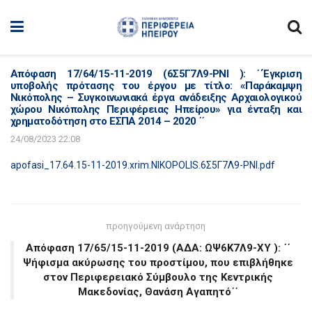
Απόφαση 17/64/15-11-2019 (6Σ5Γ7Λ9-ΡΝΙ ): ΄΄Έγκριση
υποβολής πρότασης του έργου με τίτλο: «Παράκαμψη
Νικόπολης – Συγκοινωνιακά έργα ανάδειξης Αρχαιολογικού
χώρου Νικόπολης Περιφέρειας Ηπείρου» για ένταξη και
χρηματοδότηση στο ΕΣΠΑ 2014 – 2020 ΄΄
24/08/2023 22:08
apofasi_17.64.15-11-2019.xrim.NIKOPOLIS.6Σ5Γ7Λ9-ΡΝΙ.pdf
προηγούμενη ανάρτηση
Απόφαση 17/65/15-11-2019 (ΑΔΑ: ΩΨ6Κ7Λ9-ΧΥ ): ΄΄
Ψήφισμα ακύρωσης του προστίμου, που επιβλήθηκε
στον Περιφερειακό Σύμβουλο της Κεντρικής
Μακεδονίας, Θανάση Αγαπητό΄΄