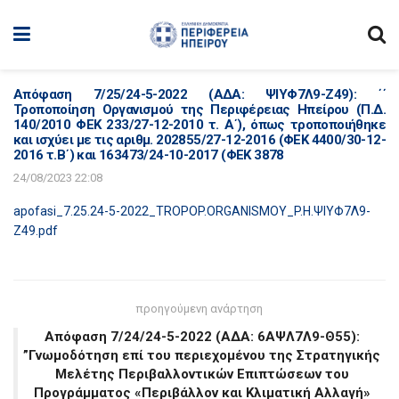
Απόφαση 7/25/24-5-2022 (ΑΔΑ: ΨΙΥΦ7Λ9-Ζ49): ΄΄
Τροποποίηση Οργανισμού της Περιφέρειας Ηπείρου (Π.Δ.
140/2010 ΦΕΚ 233/27-12-2010 τ. Α΄), όπως τροποποιήθηκε
και ισχύει με τις αριθμ. 202855/27-12-2016 (ΦΕΚ 4400/30-12-
2016 τ.Β΄) και 163473/24-10-2017 (ΦΕΚ 3878
24/08/2023 22:08
apofasi_7.25.24-5-2022_TROPOP.ORGANISMOY_P.H.ΨΙΥΦ7Λ9-
Ζ49.pdf
προηγούμενη ανάρτηση
Απόφαση 7/24/24-5-2022 (ΑΔΑ: 6ΑΨΛ7Λ9-Θ55):
”Γνωμοδότηση επί του περιεχομένου της Στρατηγικής
Μελέτης Περιβαλλοντικών Επιπτώσεων του
Προγράμματος «Περιβάλλον και Κλιματική Αλλαγή»