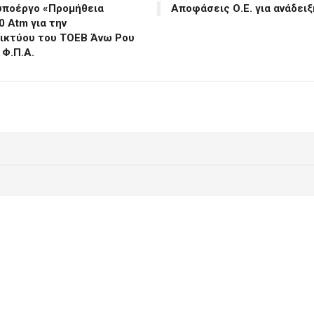
 υποέργο «Προμήθεια
Αποφάσεις Ο.Ε. για ανάδει
 Atm για την
δικτύου του ΤΟΕΒ Άνω Ρου
 Φ.Π.Α.