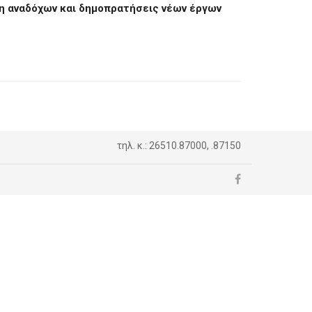
ξη αναδόχων και δημοπρατήσεις νέων έργων
τηλ. κ.: 26510.87000, .87150