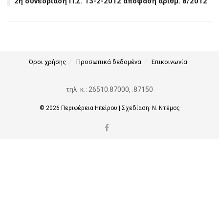
2η συνεδρίαση Π.Σ. 13-2-2012 απόφαση αριθμ. 8/2012
Όροι χρήσης
Προσωπικά δεδομένα
Επικοινωνία
τηλ. κ.: 26510.87000, .87150
© 2026
Περιφέρεια Ηπείρου
| Σχεδίαση:
Ν. Ντέμος