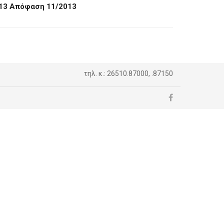
013 Απόφαση 11/2013
τηλ. κ.: 26510.87000, .87150