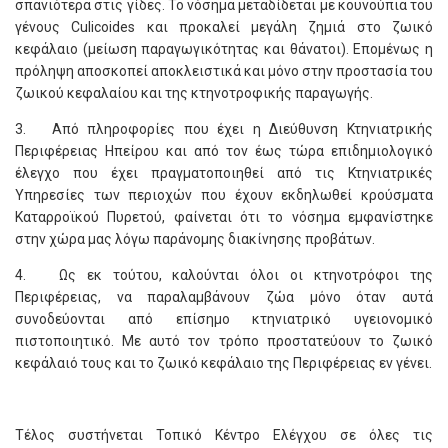
σπανιότερα στις γίδες. Το νόσημα μεταδίδεται με κουνούπια του
γένους Culicoides και προκαλεί μεγάλη ζημιά στο ζωικό
κεφάλαιο (μείωση παραγωγικότητας και θάνατοι). Επομένως η
πρόληψη αποσκοπεί αποκλειστικά και μόνο στην προστασία του
ζωικού κεφαλαίου και της κτηνοτροφικής παραγωγής.
3. Από πληροφορίες που έχει η Διεύθυνση Κτηνιατρικής
Περιφέρειας Ηπείρου και από τον έως τώρα επιδημιολογικό
έλεγχο που έχει πραγματοποιηθεί από τις Κτηνιατρικές
Υπηρεσίες των περιοχών που έχουν εκδηλωθεί κρούσματα
Καταρροϊκού Πυρετού, φαίνεται ότι το νόσημα εμφανίστηκε
στην χώρα μας λόγω παράνομης διακίνησης προβάτων.
4. Ως εκ τούτου, καλούνται όλοι οι κτηνοτρόφοι της
Περιφέρειας, να παραλαμβάνουν ζώα μόνο όταν αυτά
συνοδεύονται από επίσημο κτηνιατρικό υγειονομικό
πιστοποιητικό. Με αυτό τον τρόπο προστατεύουν το ζωικό
κεφάλαιό τους και το ζωικό κεφάλαιο της Περιφέρειας εν γένει.
Τέλος συστήνεται Τοπικό Κέντρο Ελέγχου σε όλες τις