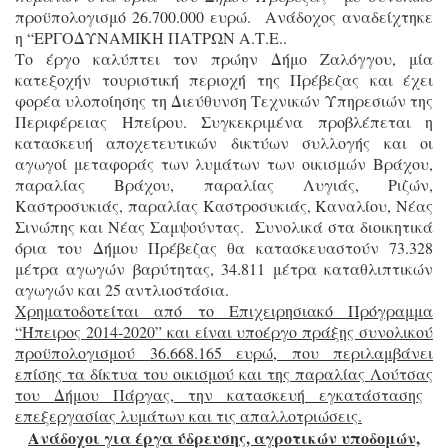
προϋπολογισμό 26.700.000 ευρώ. Ανάδοχος αναδείχτηκε
η “ΕΡΓΟΔΥΝΑΜΙΚΗ ΠΑΤΡΩΝ Α.Τ.Ε..
Το έργο καλύπτει τον πρώην Δήμο Ζαλόγγου, μία
κατεξοχήν τουριστική περιοχή της Πρέβεζας και έχει
φορέα υλοποίησης τη Διεύθυνση Τεχνικών Υπηρεσιών της
Περιφέρειας Ηπείρου. Συγκεκριμένα προβλέπεται η
κατασκευή αποχετευτικών δικτύων συλλογής και οι
αγωγοί μεταφοράς των λυμάτων των οικισμών Βράχου,
παραλίας Βράχου, παραλίας Λυγιάς, Ριζών,
Καστροσυκιάς, παραλίας Καστροσυκιάς, Καναλίου, Νέας
Σινώπης και Νέας Σαμψούντας. Συνολικά στα διοικητικά
όρια του Δήμου Πρέβεζας θα κατασκευαστούν 73.328
μέτρα αγωγών βαρύτητας, 34.811 μέτρα καταθλιπτικών
αγωγών και 25 αντλιοστάσια.
Χρηματοδοτείται από το Επιχειρησιακό Πρόγραμμα
“Ήπειρος 2014-2020” και είναι υποέργο πράξης συνολικού
προϋπολογισμού
36.668.165 ευρώ, που περιλαμβάνει
επίσης τα δίκτυα του οικισμού και της παραλίας Λούτσας
του Δήμου Πάργας, την κατασκευή εγκατάστασης
επεξεργασίας λυμάτων και τις απαλλοτριώσεις.
Ανάδοχοι για έργα ύδρευσης, αγροτικών υποδομών,