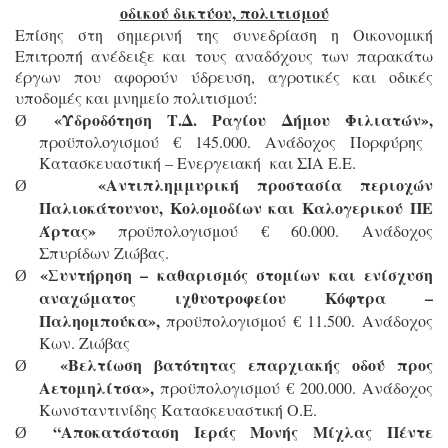
οδικού δικτύου, πολιτισμού
Επίσης στη σημερινή της συνεδρίαση η Οικονομική
Επιτροπή ανέδειξε και τους αναδόχους των παρακάτω
έργων που αφορούν ύδρευση, αγροτικές και οδικές
υποδομές και μνημείο πολιτισμού:
«Υδροδότηση Τ.Δ. Ραγίου Δήμου Φιλιατών»,
Ø
προϋπολογισμού € 145.000. Ανάδοχος Πορφύρης
Κατασκευαστική – Ενεργειακή και ΣΙΑ Ε.Ε.
«Αντιπλημμυρική προστασία περιοχών
Ø
Παλιοκάτουνου, Κολομοδίων και Καλογερικού ΠΕ
Άρτας»
προϋπολογισμού € 60.000. Ανάδοχος
Σπυρίδων Ζιώβας.
«Συντήρηση – καθαρισμός στομίων και ενίσχυση
Ø
αναχώματος ιχθυοτροφείου Κόφτρα –
Παληομπούκα»,
προϋπολογισμού € 11.500. Ανάδοχος
Κων. Ζιώβας
«Βελτίωση βατότητας επαρχιακής οδού προς
Ø
Αετομηλίτσα»,
προϋπολογισμού € 200.000. Ανάδοχος
Κωνσταντινίδης Κατασκευαστική Ο.Ε.
“Αποκατάσταση Ιεράς Μονής Μίχλας Πέντε
Ø