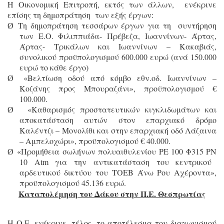
Η Οικονομική Επιτροπή, εκτός των άλλων, ενέκρινε
επίσης τη δημοπράτηση των εξής έργων:
Τη δημοπράτηση τεσσάρων έργων για τη συντήρηση
Ø
των Ε.Ο. Φιλιππιάδα- Πρέβεζα, Ιωαννίνων- Άρτας,
Άρτας- Τρικάλων και Ιωαννίνων – Κακαβιάς,
συνολικού προϋπολογισμού 600.000 ευρώ (ανά 150.000
ευρώ το κάθε έργο)
«Βελτίωση οδού από κόμβο εθν.οδ. Ιωαννίνων –
Ø
Κοζάνης προς Μπουραζάνι», προϋπολογισμού €
100.000.
«Καθαρισμός προστατευτικών κιγκλιδωμάτων και
Ø
αποκατάσταση αυτών στον επαρχιακό δρόμο
Καλέντζι – Μονολίθι και στην επαρχιακή οδό Λάζαινα
– Αμπελοχώρι», προϋπολογισμού € 40.000.
«Προμήθεια σωλήνων πολυαιθυλενίου
PE
100 Φ315
PN
Ø
10
Atm
για την αντικατάσταση του κεντρικού
αρδευτικού δικτύου του ΤΟΕΒ Άνω Ρου Αχέροντα»,
προϋπολογισμού 45.136 ευρώ.
Καταπολέμηση του Δάκου στην Π.Ε. Θεσπρωτίας
Η Ο.Ε. ενέκρινε, τέλος, το αποτέλεσμα του διαγωνισμού