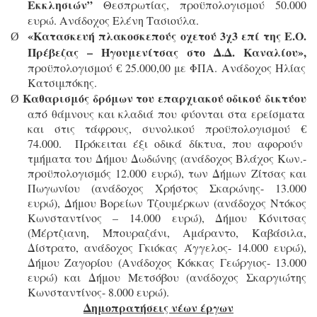
Εκκλησιών”
Θεσπρωτίας, προϋπολογισμού 50.000
ευρώ. Ανάδοχος Ελένη Τασιούλα.
«Κατασκευή πλακοσκεπούς οχετού 3χ3 επί της Ε.Ο.
Ø
Πρέβεζας – Ηγουμενίτσας στο Δ.Δ. Καναλίου»,
προϋπολογισμού € 25.000,00 με ΦΠΑ. Ανάδοχος Ηλίας
Κατσιμπόκης.
Καθαρισμός δρόμων του επαρχιακού οδικού δικτύου
Ø
από θάμνους και κλαδιά που φύονται στα ερείσματα
και στις τάφρους, συνολικού προϋπολογισμού €
74.000. Πρόκειται έξι οδικά δίκτυα, που αφορούν
τμήματα του Δήμου Δωδώνης (ανάδοχος Βλάχος Κων.-
προϋπολογισμός 12.000 ευρώ), των Δήμων Ζίτσας και
Πωγωνίου (ανάδοχος Χρήστος Σκαρώνης- 13.000
ευρώ), Δήμου Βορείων Τζουμέρκων (ανάδοχος Ντόκος
Κωνσταντίνος – 14.000 ευρώ), Δήμου Κόνιτσας
(Μέρτζιανη, Μπουραζάνι, Αμάραντο, Καβάσιλα,
Δίστρατο, ανάδοχος Γκιόκας Άγγελος- 14.000 ευρώ),
Δήμου Ζαγορίου (Ανάδοχος Κόκκας Γεώργιος- 13.000
ευρώ) και Δήμου Μετσόβου (ανάδοχος Σκαργιώτης
Κωνσταντίνος- 8.000 ευρώ).
Δημοπρατήσεις νέων έργων