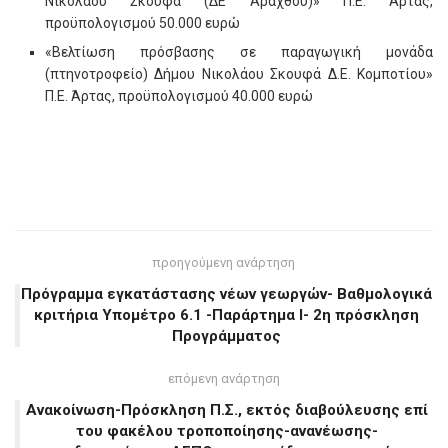
Νικολάου Σκουφά (ΔΕ Αράχθου)» Π.Ε. Άρτας,
προϋπολογισμού 50.000 ευρώ
«Βελτίωση πρόσβασης σε παραγωγική μονάδα
(πτηνοτροφείο) Δήμου Νικολάου Σκουφά Δ.Ε. Κομποτίου»
Π.Ε. Άρτας, προϋπολογισμού 40.000 ευρώ
προηγούμενη ανάρτηση
Πρόγραμμα εγκατάστασης νέων γεωργών- Βαθμολογικά
κριτήρια Υπομέτρο 6.1 -Παράρτημα Ι- 2η πρόσκληση
Προγράμματος
επόμενη ανάρτηση
Ανακοίνωση-Πρόσκληση Π.Σ., εκτός διαβούλευσης επί
του φακέλου τροποποίησης-ανανέωσης-