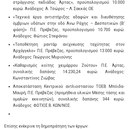
στράγγισης πεδιάδας Άρτας», προϋπολογισμού 10.000
ευρώ. Ανάδοχος: Α. Τσώρος – Λ. Σακκάς ΟΕ
«Τεχνικά έργα αντιστήριξης εδαφών και διευθέτησης
όμβριων υδάτων στην οδό Άνω Ράχης – Δεσποτικών (Β’
φάση)» Π.Ε. Πρέβεζας, προϋπολογισμού 10.700 ευρώ.
Ανάδοχος: Φώτιος Στεφάνου
«Τοποθέτηση ραντάρ ανίχνευσης ταχύτητας στον
Αρχάγγελο» Π.Ε. Πρέβεζας, προϋπολογισμού 13.000 ευρώ.
Ανάδοχος: Γεώργιος Μυριούνης
«Καθαρισμός κοίτης χειμάρρου Ζούτου» Π.Ε. Άρτας,
συνολικής δαπάνης 14.230,24 ευρώ. Ανάδοχος:
Κωνσταντίνος Ζιώβας
Αποκατάσταση Κεντρικού αντλιοστασίου ΤΟΕΒ Μπόιδα-
Μαυρή, Π.Ε. Πρέβεζας (προμήθεια υλικών Μέσης τάσης και
ομαλών εκκινητών), συνολικής δαπάνης 344 ευρώ.
Ανάδοχος ΦΩΤΙΟΣ Β. ΚΩΝ/ΝΟΣ.
Επίσης ενέκρινε τη δημοπράτηση των έργων: