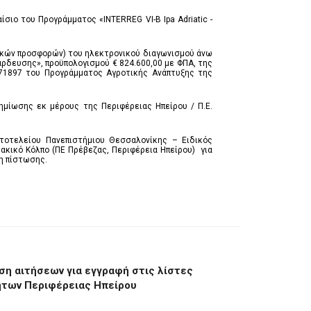
ιο του Προγράμματος «INTERREG VI-B Ipa Adriatic -
μικών προσφορών) του ηλεκτρονικού διαγωνισμού άνω
άρδευσης», προϋπολογισμού € 824.600,00 με ΦΠΑ, της
71897 του Προγράμματος Αγροτικής Ανάπτυξης της
ημίωσης εκ μέρους της Περιφέρειας Ηπείρου / Π.Ε.
τοτελείου Πανεπιστήμιου Θεσσαλονίκης – Ειδικός
κικό Κόλπο (ΠΕ Πρέβεζας, Περιφέρεια Ηπείρου) για
η πίστωσης.
ση αιτήσεων για εγγραφή στις λίστες
τήτων Περιφέρειας Ηπείρου