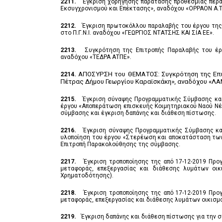
2211.
Έγκριση χορήγησης παράτασης προθεσμίας περ
Εκσυγχρονισμού και Επέκτασης», αναδόχου «ΟΡΡΑΟΝ Α.Τ.Ε
2212.
Έγκριση πρωτοκόλλου παραλαβής του έργου της 
στο Π.Γ.Ν.Ι. αναδόχου «ΓΕΩΡΓΙΟΣ ΝΤΑΤΣΗΣ ΚΑΙ ΣΙΑ ΕΕ».
2213.
Συγκρότηση της Επιτροπής Παραλαβής του έρ
αναδόχου «ΤΕΔΡΑ ΑΤΠΕ».
ΑΠΟΣΥΡΣΗ του ΘΕΜΑΤΟΣ: Συγκρότηση της Επι
2214.
Πέτρας Δήμου Γεωργίου Καραϊσκάκη», αναδόχου «
2215.
Έγκριση σύναψης Προγραμματικής Σύμβασης και
έργου «Αποπεράτωση επισκευής Κοιμητηριακού Ναού Νέα
σύμβασης και έγκριση δαπάνης και διάθεση πίστωσης.
2216.
Έγκριση σύναψης Προγραμματικής Σύμβασης και
υλοποίηση του έργου «Στερέωση και αποκατάσταση των κ
Επιτροπή Παρακολούθησης της σύμβασης.
2217.
Έγκριση τροποποίησης της από 17-12-2019 Προ
μεταφοράς, επεξεργασίας και διάθεσης λυμάτων οι
Χρηματοδότησης).
2218.
Έγκριση τροποποίησης της από 17-12-2019 Προ
μεταφοράς, επεξεργασίας και διάθεσης λυμάτων οικισμο
2219.
Έγκριση δαπάνης και διάθεση πίστωσης για την 