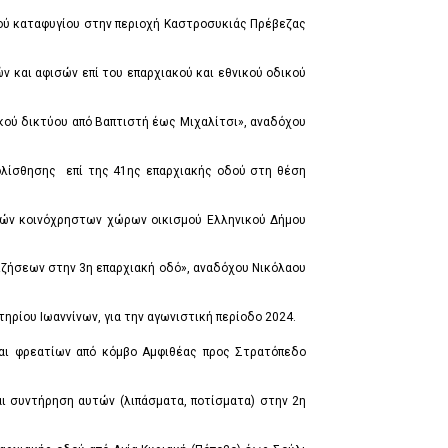
κού καταφυγίου στην περιοχή Καστροσυκιάς Πρέβεζας
 και αφισών επί του επαρχιακού και εθνικού οδικού
κού δικτύου από Βαπτιστή έως Μιχαλίτσι», αναδόχου
τολίσθησης επί της 41ης επαρχιακής οδού στη θέση
μών κοινόχρηστων χώρων οικισμού Ελληνικού Δήμου
ιζήσεων στην 3η επαρχιακή οδό», αναδόχου Νικόλαου
ρίου Ιωαννίνων, για την αγωνιστική περίοδο 2024.
και φρεατίων από κόμβο Αμφιθέας προς Στρατόπεδο
ι συντήρηση αυτών (λιπάσματα, ποτίσματα) στην 2η