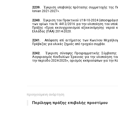
2239.
Έγκριση υποβολής πρότασης συμμετοχής της Περ
Ionian 2021-2027».
2240.
Έγκριση του Πρακτικού I/18-10-2024 (αποσφράγ
των ορίων του Ν. 4412/2016 για την υλοποίηση του υπο
Πράξης «Έργα εκσυγχρονισμού εξοικονόμησης νερού 
Ελλάδας (ΠΑΑ) 2014-2020.
2241.
Απόφαση επί αιτήματος των Κων/νου Μιχαήλογ
Πρέβεζας για υλικές ζημιές από τροχαίο συμβάν.
2242.
Έγκριση σύναψης Προγραμματικής Σύμβασης κ
Λογαριασμός Κονδυλίων Έρευνας για την υλοποίηση το
την περίοδο 2024-2025», ορισμός εκπροσώπων για την Κ
προηγούμενη ανάρτηση
Περίληψη πράξης επιβολής προστίμου