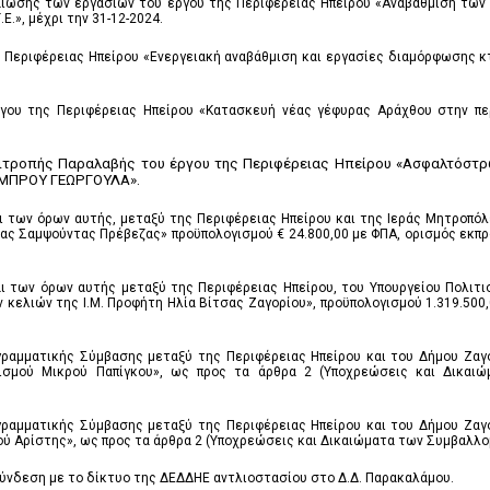
αίωσης των εργασιών του έργου της Περιφέρειας Ηπείρου «Αναβάθμιση των
.», μέχρι την 31-12-2024.
Περιφέρειας Ηπείρου «Ενεργειακή αναβάθμιση και εργασίες διαμόρφωσης κτ
γου της Περιφέρειας Ηπείρου «Κατασκευή νέας γέφυρας Αράχθου στην περ
τροπής Παραλαβής του έργου της Περιφέρειας Ηπείρου «Ασφαλτόστρω
ΛΑΜΠΡΟΥ ΓΕΩΡΓΟΥΛΑ».
 των όρων αυτής, μεταξύ της Περιφέρειας Ηπείρου και της Ιεράς Μητροπόλ
ς Σαμψούντας Πρέβεζας» προϋπολογισμού € 24.800,00 με ΦΠΑ, ορισμός εκπρ
 των όρων αυτής μεταξύ της Περιφέρειας Ηπείρου, του Υπουργείου Πολιτισ
ελιών της Ι.Μ. Προφήτη Ηλία Βίτσας Ζαγορίου», προϋπολογισμού 1.319.500,0
γραμματικής Σύμβασης μεταξύ της Περιφέρειας Ηπείρου και του Δήμου Ζαγο
κισμού Μικρού Παπίγκου», ως προς τα άρθρα 2 (Υποχρεώσεις και Δικαι
γραμματικής Σύμβασης μεταξύ της Περιφέρειας Ηπείρου και του Δήμου Ζαγο
ύ Αρίστης», ως προς τα άρθρα 2 (Υποχρεώσεις και Δικαιώματα των Συμβαλλομ
σύνδεση με το δίκτυο της ΔΕΔΔΗΕ αντλιοστασίου στο Δ.Δ. Παρακαλάμου.