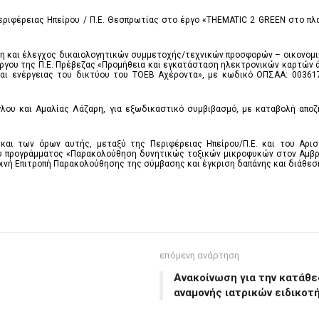
ιφέρειας Ηπείρου / Π.Ε. Θεσπρωτίας στο έργο «THEMATIC 2 GREEN στο πλαίσ
ιση και έλεγχος δικαιολογητικών συμμετοχής/τεχνικών προσφορών – οικονο
έργου της Π.Ε. Πρέβεζας «Προμήθεια και εγκατάσταση ηλεκτρονικών καρτών 
και ενέργειας του δικτύου του ΤΟΕΒ Αχέροντα», με κωδικό ΟΠΣΑΑ: 00361
λου και Αμαλίας Λάζαρη, για εξωδικαστικό συμβιβασμό, με καταβολή αποζ
αι των όρων αυτής, μεταξύ της Περιφέρειας Ηπείρου/Π.Ε. και του Αρισ
υ προγράμματος «Παρακολούθηση δυνητικώς τοξικών μικροφυκών στον Αμβρα
οινή Επιτροπή Παρακολούθησης της σύμβασης και έγκριση δαπάνης και διάθεσ
επόμενη ανάρτηση
Ανακοίνωση για την κατάθε
αναμονής ιατρικών ειδικο