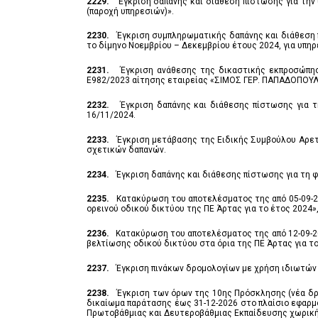
2229.
Έγκριση δαπάνης και διάθεση πίστωσης για την
(παροχή υπηρεσιών)».
2230.
Έγκριση συμπληρωματικής δαπάνης και διάθεση 
το δίμηνο Νοεμβρίου – Δεκεμβρίου έτους 2024, για υπη
2231.
Έγκριση ανάθεσης της δικαστικής εκπροσώπηση
Ε982/2023 αίτησης εταιρείας «ΣΙΜΟΣ ΓΕΡ. ΠΑΠΑΔΟΠΟΥΛΟ
2232.
Έγκριση δαπάνης και διάθεσης πίστωσης για τ
16/11/2024.
2233.
Έγκριση μετάβασης της Ειδικής Συμβούλου Αρετή
σχετικών δαπανών.
2234.
Έγκριση δαπάνης και διάθεσης πίστωσης για τη 
2235.
Κατακύρωση του αποτελέσματος της από 05-09-20
ορεινού οδικού δικτύου της ΠΕ Άρτας για το έτος 2024»
2236.
Κατακύρωση του αποτελέσματος της από 12-09-20
βελτίωσης οδικού δικτύου στα όρια της ΠΕ Άρτας για το
2237.
Έγκριση πινάκων δρομολογίων με χρήση ιδιωτών 
2238.
Έγκριση των όρων της 10ης Πρόσκλησης (νέα δρο
δικαίωμα παράτασης έως 31-12-2026 στο πλαίσιο εφαρμ
Πρωτοβάθμιας και Δευτεροβάθμιας Εκπαίδευσης χωρικής α