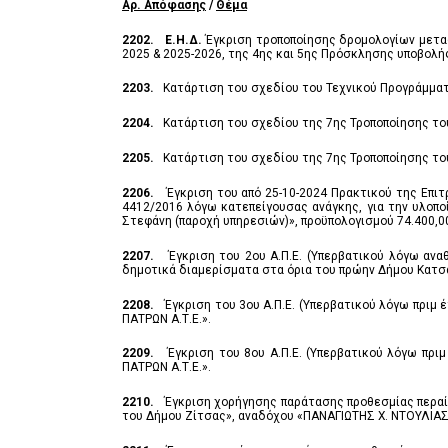
Αρ. Απόφασης
/
Θέμα
2202.
Ε.Η.Δ.
Έγκριση τροποποίησης δρομολογίων μεταφ
2025 & 2025-2026, της 4ης και 5ης Πρόσκλησης υποβολ
2203.
Κατάρτιση του σχεδίου του Τεχνικού Προγράμματ
2204.
Κατάρτιση του σχεδίου της 7ης Τροποποίησης το
2205.
Κατάρτιση του σχεδίου της 7ης Τροποποίησης το
2206.
Έγκριση του από 25-10-2024 Πρακτικού της Επι
4412/2016 λόγω κατεπείγουσας ανάγκης, για την υλοπ
Στεφάνη (παροχή υπηρεσιών)», προϋπολογισμού 74.400,
2207.
Έγκριση του 2ου Α.Π.Ε. (Υπερβατικού λόγω αν
δημοτικά διαμερίσματα στα όρια του πρώην Δήμου Κατσ
2208.
Έγκριση του 3ου Α.Π.Ε. (Υπερβατικού λόγω πρι
ΠΑΤΡΩΝ Α.Τ.Ε.».
2209.
Έγκριση του 8ου Α.Π.Ε. (Υπερβατικού λόγω πρ
ΠΑΤΡΩΝ Α.Τ.Ε.».
2210.
Έγκριση χορήγησης παράτασης προθεσμίας περα
του Δήμου Ζίτσας», αναδόχου «ΠΑΝΑΓΙΩΤΗΣ Χ. ΝΤΟΥΛΙΑΣ»