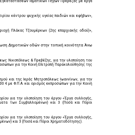
 Εγκαταστάσεων Ιαματικών Πηγών Πρέβεζας με έργα
ιρίου κέντρου ψυχικής υγείας παιδιών και εφήβων»,
ιοχή Πλάκας Τζουμέρκων (2ης επαρχιακής οδού)»,
ση Δημοτικών οδών στην τοπική κοινότητα Άνω
εως Νικοπόλεως & Πρεβέζης, για την υλοποίηση του
οσώπων για την Κοινή Επιτροπή Παρακολούθησης της
μού και της Ιεράς Μητροπόλεως Ιωαννίνων, για την
0 € με Φ.Π.Α. και ορισμός εκπροσώπων για την Κοινή
ρίου για την υλοποίηση του έργου «Έργα συλλογής,
ώματα των Συμβαλλομένων) και 3 (Ποσά και Πόροι
ρίου για την υλοποίηση του έργου «Έργα συλλογής,
ένων) και 3 (Ποσά και Πόροι Χρηματοδότησης).