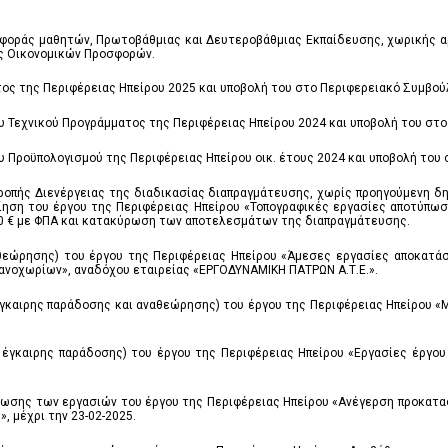
οράς μαθητών, Πρωτοβάθμιας και Δευτεροβάθμιας Εκπαίδευσης, χωρικής αρμ
ής Οικονομικών Προσφορών.
ος της Περιφέρειας Ηπείρου 2025 και υποβολή του στο Περιφερειακό Συμβού
υ Τεχνικού Προγράμματος της Περιφέρειας Ηπείρου 2024 και υποβολή του στο
υ Προϋπολογισμού της Περιφέρειας Ηπείρου οικ. έτους 2024 και υποβολή του
τροπής Διενέργειας της διαδικασίας διαπραγμάτευσης, χωρίς προηγούμενη δη
οίηση του έργου της Περιφέρειας Ηπείρου «Τοπογραφικές εργασίες αποτύπω
00 € με ΦΠΑ και κατακύρωση των αποτελεσμάτων της διαπραγμάτευσης.
αθεώρησης) του έργου της Περιφέρειας Ηπείρου «Άμεσες εργασίες αποκατ
ανοχωρίων», αναδόχου εταιρείας «ΕΡΓΟΔΥΝΑΜΙΚΗ ΠΑΤΡΩΝ Α.Τ.Ε.».
μ έγκαιρης παράδοσης και αναθεώρησης) του έργου της Περιφέρειας Ηπείρου
ιμ έγκαιρης παράδοσης) του έργου της Περιφέρειας Ηπείρου «Εργασίες έργ
ίωσης των εργασιών του έργου της Περιφέρειας Ηπείρου «Ανέγερση προκατ
, μέχρι την 23-02-2025.