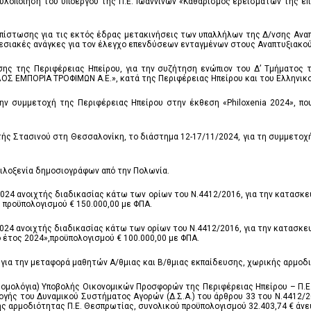
 υλοποίηση του υποέργου της Π.Ε. Ιωαννίνων «Καθαρισμός ερεισμάτων της επ
πίστωσης για τις εκτός έδρας μετακινήσεις των υπαλλήλων της Δ/νσης Ανα
ρεσιακές ανάγκες για τον έλεγχο επενδύσεων ενταγμένων στους Αναπτυξιακού 
ς της Περιφέρειας Ηπείρου, για την συζήτηση ενώπιον του Δ’ Τμήματος το
Σ ΕΜΠΟΡΙΑ ΤΡΟΦΙΜΩΝ Α.Ε.», κατά της Περιφέρειας Ηπείρου και του Ελληνικ
ην συμμετοχή της Περιφέρειας Ηπείρου στην έκθεση «Philoxenia 2024», πο
ς Στασινού στη Θεσσαλονίκη, το διάστημα 12-17/11/2024, για τη συμμετοχή 
φιλοξενία δημοσιογράφων από την Πολωνία.
24 ανοιχτής διαδικασίας κάτω των ορίων του Ν.4412/2016, για την κατασκε
, προϋπολογισμού € 150.000,00 με ΦΠΑ.
24 ανοιχτής διαδικασίας κάτω των ορίων του Ν.4412/2016, για την κατασκευ
 έτος 2024»,προϋπολογισμού € 100.000,00 με ΦΠΑ.
για την μεταφορά μαθητών Α/θμιας και Β/θμιας εκπαίδευσης, χωρικής αρμοδι
μολόγια) Υποβολής Οικονομικών Προσφορών της Περιφέρειας Ηπείρου – Π.Ε. 
ογής του Δυναμικού Συστήματος Αγορών (Δ.Σ.Α.) του άρθρου 33 του Ν.4412/
ρμοδιότητας Π.Ε. Θεσπρωτίας, συνολικού προϋπολογισμού 32.403,74 € άνευ Φ.