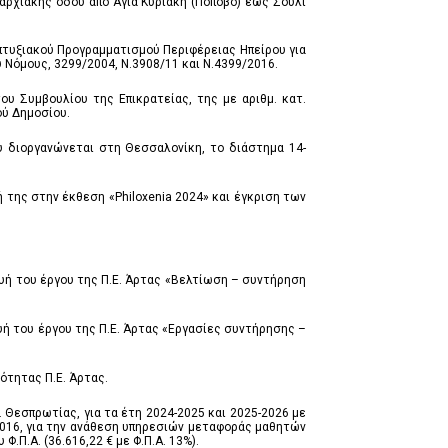
αρχιακής οδού από Αγία Κυριακή (Πόποβο) έως Σούλι
πτυξιακού Προγραμματισμού Περιφέρειας Ηπείρου για
Νόμους, 3299/2004, Ν.3908/11 και Ν.4399/2016.
υ Συμβουλίου της Επικρατείας, της με αριθμ. κατ.
ού Δημοσίου.
υ διοργανώνεται στη Θεσσαλονίκη, το διάστημα 14-
της στην έκθεση «Philoxenia 2024» και έγκριση των
υή του έργου της Π.Ε. Άρτας «Βελτίωση – συντήρηση
ή του έργου της Π.Ε. Άρτας «Εργασίες συντήρησης –
ότητας Π.Ε. Άρτας.
Θεσπρωτίας, για τα έτη 2024-2025 και 2025-2026 με
2016, για την ανάθεση υπηρεσιών μεταφοράς μαθητών
Π.Α. (36.616,22 € με Φ.Π.Α. 13%).