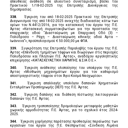
απευθείας ανάθεση σε αλιευτικό συνεταιρισμό, βάσει του
Πρακτικού 1/18-02-2025 της Επιτροπής Διενέργειας της
δημοπρασίας.
338.
Έγκριση του από 18-02-2025 Πρακτικού της Επιτροπής
Διαγωνισμού της από 18-02-2025 ανοιχτής διαδικασίας κάτω των
ορίων του Ν.4412/2016, για την κατασκευή του έργου της Π.Ε.
Άρτας «Κατασκευή συρματοκιβωτίων για την προστασία της
επαρχιακής οδού “Διασταύρωση με Επαρχιακή Οδό (3) –
Πολύδροσο – Ράχη – Διασταύρωση εθνικής οδού Άρτα –
Ιωάννινα”», προϋπολογισμού € 50.000,00 με ΦΠΑ.
339.
Συγκρότηση της Επιτροπής Παραλαβής του έργου της Π.Ε.
Άρτας «Επένδυση τμημάτων τάφρων και διωρύγων στις περιοχές
Πολυδρόσου και Πλησιών Π.Ε. Άρτας», αναδόχου εργοληπτικής
επιχείρησης «ΚΑΤΑΣΚΕΥΑΣΤΙΚΗ ΧΑΡΜΠΗΣ & ΣΙΑ Ο.Ε.».
340.
Έγκριση ανάθεσης υλοποίησης του υποέργου της Π.Ε.
Άρτας «Μίσθωση μηχανημάτων έργου για τον καθαρισμό
αποστραγγιστικής τάφρου στον Άγιο Κοσμά Νεοχωρίου».
341.
Έγκριση απαλλαγής υπολόγου δαπανών Χρηματικών
Ενταλμάτων Προπληρωμής (ΧΕΠ) της Π.Ε. Άρτας.
342.
Έγκριση δαπάνης και διάθεση πίστωσης λειτουργικών
δαπανών της Π.Ε. Άρτας.
343.
Έγκριση τροποποίησης δρομολογίων μεταφοράς μαθητών
χωρικής αρμοδιότητας Π.Ε. Άρτας, για το σχολικό έτος 2024-
2025.
344.
Έγκριση χορήγησης παράτασης προθεσμίας περαίωσης των
εργασιών του έργου της Π.Ε. Θεσπρωτίας «Σύνδεση Λιμένα