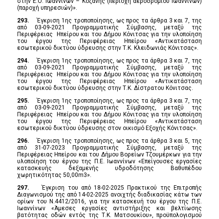
στην Ε.Ο. Ιωαννίνων – Κοζάνης (περιοχή αεροδρομίου Ιωαννίνων)
(παροχή υπηρεσιών)».
293.
Έγκριση 1ης τροποποίησης, ως προς τα άρθρα 3 και 7, της
από 03-09-2021 Προγραμματικής Σύμβασης, μεταξύ της
Περιφέρειας Ηπείρου και του Δήμου Κόνιτσας για την υλοποίηση
του έργου της Περιφέρειας Ηπείρου «Αντικατάσταση
εσωτερικού δικτύου ύδρευσης στην Τ.Κ. Κλειδωνιάς Κόνιτσας».
294.
Έγκριση 1ης τροποποίησης, ως προς τα άρθρα 3 και 7, της
από 03-09-2021 Προγραμματικής Σύμβασης, μεταξύ της
Περιφέρειας Ηπείρου και του Δήμου Κόνιτσας για την υλοποίηση
του έργου της Περιφέρειας Ηπείρου «Αντικατάσταση
εσωτερικού δικτύου ύδρευσης στην Τ.Κ. Δίστρατου Κόνιτσας.
295.
Έγκριση 1ης τροποποίησης, ως προς τα άρθρα 3 και 7, της
από 03-09-2021 Προγραμματικής Σύμβασης, μεταξύ της
Περιφέρειας Ηπείρου και του Δήμου Κόνιτσας για την υλοποίηση
του έργου της Περιφέρειας Ηπείρου «Αντικατάσταση
εσωτερικού δικτύου ύδρευσης στον οικισμό Εξοχής Κόνιτσας».
296.
Έγκριση 1ης τροποποίησης, ως προς τα άρθρα 3 και 5, της
από 31-07-2023 Προγραμματικής Σύμβασης, μεταξύ της
Περιφέρειας Ηπείρου και του Δήμου Βορείων Τζουμέρκων για την
υλοποίηση του έργου της Π.Ε. Ιωαννίνων «Επείγουσες εργασίες
κατασκευής δεξαμενής υδροδότησης Βαθυπέδου
χωρητικότητας 50,00m3».
297.
Έγκριση του από 18-02-2025 Πρακτικού της Επιτροπής
Διαγωνισμού της από 14-02-2025 ανοιχτής διαδικασίας κάτω των
ορίων του Ν.4412/2016, για την κατασκευή του έργου της Π.Ε.
Ιωαννίνων «Άμεσες εργασίες αντιστήριξης και βελτίωσης
βατότητας οδών εντός της Τ.Κ. Ματσουκίου», προϋπολογισμού