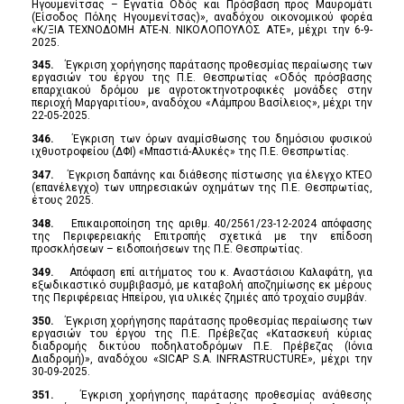
Ηγουμενίτσας – Εγνατία Οδός και Πρόσβαση προς Μαυρομάτι
(Είσοδος Πόλης Ηγουμενίτσας)», αναδόχου οικονομικού φορέα
«Κ/ΞΙΑ ΤΕΧΝΟΔΟΜΗ ΑΤΕ-Ν. ΝΙΚΟΛΟΠΟΥΛΟΣ ΑΤΕ», μέχρι την 6-9-
2025.
345.
Έγκριση χορήγησης παράτασης προθεσμίας περαίωσης των
εργασιών του έργου της Π.Ε. Θεσπρωτίας «Οδός πρόσβασης
επαρχιακού δρόμου με αγροτοκτηνοτροφικές μονάδες στην
περιοχή Μαργαριτίου», αναδόχου «Λάμπρου Βασίλειος», μέχρι την
22-05-2025.
346.
Έγκριση των όρων αναμίσθωσης του δημόσιου φυσικού
ιχθυοτροφείου (ΔΦΙ) «Μπαστιά-Αλυκές» της Π.Ε. Θεσπρωτίας.
347.
Έγκριση δαπάνης και διάθεσης πίστωσης για έλεγχο ΚΤΕΟ
(επανέλεγχο) των υπηρεσιακών οχημάτων της Π.Ε. Θεσπρωτίας,
έτους 2025.
348.
Επικαιροποίηση της αριθμ. 40/2561/23-12-2024 απόφασης
της Περιφερειακής Επιτροπής σχετικά με την επίδοση
προσκλήσεων – ειδοποιήσεων της Π.Ε. Θεσπρωτίας.
349.
Απόφαση επί αιτήματος του κ. Αναστάσιου Καλαφάτη, για
εξωδικαστικό συμβιβασμό, με καταβολή αποζημίωσης εκ μέρους
της Περιφέρειας Ηπείρου, για υλικές ζημιές από τροχαίο συμβάν.
350.
Έγκριση χορήγησης παράτασης προθεσμίας περαίωσης των
εργασιών του έργου της Π.Ε. Πρέβεζας «Κατασκευή κύριας
διαδρομής δικτύου ποδηλατοδρόμων Π.Ε. Πρέβεζας (Ιόνια
Διαδρομή)», αναδόχου «SICAP S.A. INFRASTRUCTURE», μέχρι την
30-09-2025.
351.
Έγκριση χορήγησης παράτασης προθεσμίας ανάθεσης