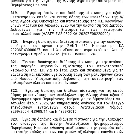
ψυγείου για τις ανάγκες της Δ/νσης Αγροτικής Οικονομίας της
Περιφέρειας Ηπείρου.
319.
Έγκριση δαπάνης και διάθεσης πίστωσης για έξοδα
μετακινήσεων εκτός και εντός έδρας των υπαλλήλων της Δ/
νσης Αγροτικής Οικονομίας και Κτηνιατρικής της Π.Ε. Ιωαννίνων,
μηνών Μαρτίου και Απριλίου 2025 για την υλοποίηση του Δικτύου
Δεδομένων για την βιωσιμότητα των γεωργικών
εκμεταλλεύσεων (ΔΔΒΓΕ- ΣΑΕ 0822 ΚΑ: 2020ΣΕ08220002).
320.
Έγκριση δαπάνης και διάθεση πίστωσης για την εκπόνηση
υποέργου του έργου της ΣΑΝΠ 430 Ηπείρου με ΚΑ
2023ΝΠ43000027 και τίτλο «Επέκταση αγροτικού και λοιπού
ηλεκτροφωτισμού 2019-2021 (2019ΕΠ53000002)».
321.
Έγκριση δαπάνης και διάθεσης πίστωσης για την ανάθεση
της παροχής υπηρεσιών εξυγίανσης του κτηνοτροφικού
κεφαλαίου της Π.Η. για το έτος 2025 και συγκεκριμένα για τη
θανάτωση και επιτόπια υγειονομική ταφή των μολυσμένων ζώων
από Νόσους Υποχρεωτικής Δήλωσης, την καταστροφή των
μολυσμένων υλικών και απολυμάνσεων.
322.
Έγκριση δαπάνης και διάθεση πίστωσης για τις εκτός
έδρας μετακινήσεις των υπαλλήλων της Δ/νσης Αναπτυξιακού
Προγραμματισμού Περιφέρειας Ηπείρου για το δίμηνο Μαρτίου –
Απριλίου έτους 2025, για υπηρεσιακές ανάγκες για τον έλεγχο
επενδύσεων ενταγμένων στους Αναπτυξιακού Νόμους,
3299/2004, Ν.3908/11 και Ν.4399/2016.
323.
Έγκριση δαπάνης και διάθεση πίστωσης για την υλοποίηση
του υποέργου της Δ/νσης Αναπτυξιακού Προγραμματισμού
Περιφέρειας Ηπείρου «Δαπάνη αποζημίωσης της γνωμοδοτικής
επιτροπής καθώς και των επιτροπών αξιολόγησης επενδυτικών