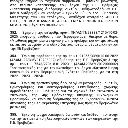
παροχής υπηρεσιών τεχνικού συμβούλου – βασικού μελετητή,
στο πλαίσιο κατασκευής του έργου της Π.Ε. Πρέβεζας
«Κατασκευή κύριας διαδρομής Δικτύου Ποδηλατοδρόμων Π.Ε.
(Ιόνια Διαδρομή)» 2ο Υποέργο: «Τεχνικός Σύμβουλος – Βασικός
Μελετητής του 1ου Υποέργου», αναδόχου εταιρείας «DELCO
Ε.Π.Ε., Ν. ΔΕΛΗΓΙΑΝΝΙΔΗΣ & ΣΙΑ ΕΤΑΙΡΙΑ ΓΕΝΙΚΩΝ ΚΑΙ ΕΙΔΙΚΩΝ
ΜΕΛΕΤΩΝ», μέχρι την 30-09-2025.
352.
Έγκριση της υπ΄αριθμ. πρωτ. ΠΗ/ΑΔΠΠ/23388/1215/10-02-
2025 απόφασης ανάθεσης του Περιφερειάρχη Ηπείρου με θέμα:
«Μίσθωση μηχανημάτων έργου για την πρόληψη και αντιμετώπιση
εκτάκτων αναγκών στο οδικό δίκτυο, ποτάμια, ρέματα κλπ εντός
της ΠΕ Πρέβεζας».
353.
Έγκριση παράτασης της αρ. πρωτ. 91055/3390/10-06-2022
(ΑΔΑΜ: 22SYMV010738092) σύμβασης της Π.Ε. Πρέβεζας & της
αρ. πρωτ. 7643/273/18.01.2023 (ΑΔΑΜ:23SYMV012000002)
Τροποποιητικής της για την υλοποίηση του έργου «Καταπολέμηση
κουνουπιών στην Περιφερειακή Ενότητα Πρέβεζας για τα έτη
2022 – 2023 – 2024».
354.
Έγκριση τροποποίησης δρομολογίων μεταφοράς μαθητών,
Πρωτοβάθμιας και Δευτεροβάθμιας Εκπαίδευσης, χωρικής
αρμοδιότητας Π.Ε. Πρέβεζας για τα σχολικά έτη 2024-2025 &
2025-2026, της 4ης Πρόσκλησης υποβολής Οικονομικών
Προσφορών και έγκριση διόρθωσης της αρ. 32/2202/29-10-2024
απόφασης της Περιφερειακής Επιτροπής (ως προς το δρομολόγιο
με α/α 88).
355.
Έγκριση πραγματοποίησης δαπανών και διάθεση πίστωσης
για την αντιμετώπιση λειτουργικών αναγκών των υπηρεσιών της
Π.Ε. Πρέβεζας.