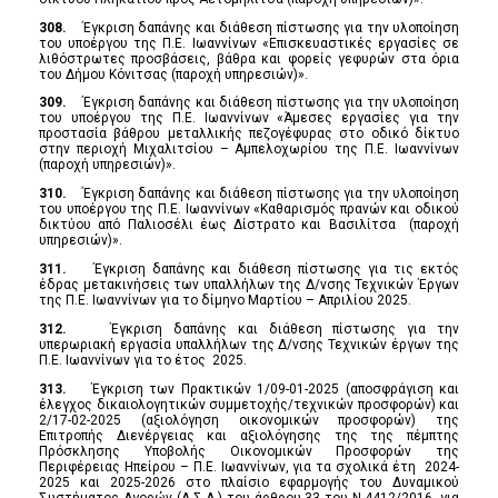
308.
Έγκριση δαπάνης και διάθεση πίστωσης για την υλοποίηση
του υποέργου της Π.Ε. Ιωαννίνων «Επισκευαστικές εργασίες σε
λιθόστρωτες προσβάσεις, βάθρα και φορείς γεφυρών στα όρια
του Δήμου Κόνιτσας (παροχή υπηρεσιών)».
309.
Έγκριση δαπάνης και διάθεση πίστωσης για την υλοποίηση
του υποέργου της Π.Ε. Ιωαννίνων «Άμεσες εργασίες για την
προστασία βάθρου μεταλλικής πεζογέφυρας στο οδικό δίκτυο
στην περιοχή Μιχαλιτσίου – Αμπελοχωρίου της Π.Ε. Ιωαννίνων
(παροχή υπηρεσιών)».
310.
Έγκριση δαπάνης και διάθεση πίστωσης για την υλοποίηση
του υποέργου της Π.Ε. Ιωαννίνων «Καθαρισμός πρανών και οδικού
δικτύου από Παλιοσέλι έως Δίστρατο και Βασιλίτσα (παροχή
υπηρεσιών)».
311.
Έγκριση δαπάνης και διάθεση πίστωσης για τις εκτός
έδρας μετακινήσεις των υπαλλήλων της Δ/νσης Τεχνικών Έργων
της Π.Ε. Ιωαννίνων για το δίμηνο Μαρτίου – Απριλίου 2025.
312.
Έγκριση δαπάνης και διάθεση πίστωσης για την
υπερωριακή εργασία υπαλλήλων της Δ/νσης Τεχνικών έργων της
Π.Ε. Ιωαννίνων για το έτος 2025.
313.
Έγκριση των Πρακτικών 1/09-01-2025 (αποσφράγιση και
έλεγχος δικαιολογητικών συμμετοχής/τεχνικών προσφορών) και
2/17-02-2025 (αξιολόγηση οικονομικών προσφορών) της
Επιτροπής Διενέργειας και αξιολόγησης της της πέμπτης
Πρόσκλησης Υποβολής Οικονομικών Προσφορών της
Περιφέρειας Ηπείρου – Π.Ε. Ιωαννίνων, για τα σχολικά έτη 2024-
2025 και 2025-2026 στο πλαίσιο εφαρμογής του Δυναμικού
Συστήματος Αγορών (Δ.Σ.Α.) του άρθρου 33 του Ν.4412/2016, για