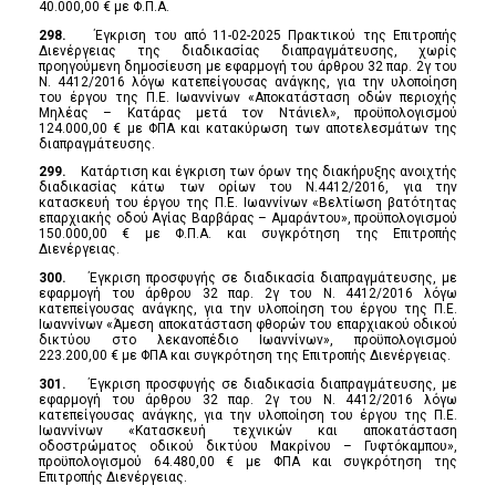
40.000,00 € με Φ.Π.Α.
298.
Έγκριση του από 11-02-2025 Πρακτικού της Επιτροπής
Διενέργειας της διαδικασίας διαπραγμάτευσης, χωρίς
προηγούμενη δημοσίευση με εφαρμογή του άρθρου 32 παρ. 2γ του
Ν. 4412/2016 λόγω κατεπείγουσας ανάγκης, για την υλοποίηση
του έργου της Π.Ε. Ιωαννίνων «Αποκατάσταση οδών περιοχής
Μηλέας – Κατάρας μετά τον Ντάνιελ», προϋπολογισμού
124.000,00 € με ΦΠΑ και κατακύρωση των αποτελεσμάτων της
διαπραγμάτευσης.
299.
Κατάρτιση και έγκριση των όρων της διακήρυξης ανοιχτής
διαδικασίας κάτω των ορίων του Ν.4412/2016, για την
κατασκευή του έργου της Π.Ε. Ιωαννίνων «Βελτίωση βατότητας
επαρχιακής οδού Αγίας Βαρβάρας – Αμαράντου», προϋπολογισμού
150.000,00 € με Φ.Π.Α. και συγκρότηση της Επιτροπής
Διενέργειας.
300.
Έγκριση προσφυγής σε διαδικασία διαπραγμάτευσης, με
εφαρμογή του άρθρου 32 παρ. 2γ του Ν. 4412/2016 λόγω
κατεπείγουσας ανάγκης, για την υλοποίηση του έργου της Π.Ε.
Ιωαννίνων «Άμεση αποκατάσταση φθορών του επαρχιακού οδικού
δικτύου στο λεκανοπέδιο Ιωαννίνων», προϋπολογισμού
223.200,00 € με ΦΠΑ και συγκρότηση της Επιτροπής Διενέργειας.
301.
Έγκριση προσφυγής σε διαδικασία διαπραγμάτευσης, με
εφαρμογή του άρθρου 32 παρ. 2γ του Ν. 4412/2016 λόγω
κατεπείγουσας ανάγκης, για την υλοποίηση του έργου της Π.Ε.
Ιωαννίνων «Κατασκευή τεχνικών και αποκατάσταση
οδοστρώματος οδικού δικτύου Μακρίνου – Γυφτόκαμπου»,
προϋπολογισμού 64.480,00 € με ΦΠΑ και συγκρότηση της
Επιτροπής Διενέργειας.