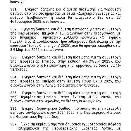
Ιωάννινα.
331.
Έγκριση δαπάνης και διάθεση πίστωσης για παράθεση
δείπνου στο πλαίσιο ημερίδας με θέμα: «Διαχείριση Ενέργειας και
καθαρό Περιβάλλον», η οποία θα πραγματοποιηθεί στις 27
Φεβρουαρίου 2025, στα Ιωάννινα.
332.
Έγκριση δαπάνης και διάθεση πίστωσης για την συμμετοχή
της Περιφέρειας Ηπείρου / Π.Ε. Ιωαννίνων στην διοργάνωση, με
τον Πυγμαχικό Γυμναστικό Σύλλογο Ιωαννίνων «Ο Τίγρης»,
Πανελληνίου Διασυλλογικού Πρωταθλήματος Kick Boxing με την
επωνυμία “Epirus Challenge IV 2025”, που θα πραγματοποιηθεί στις
8-9 Μαρτίου 2025, στα Ιωάννινα.
333.
Έγκριση δαπάνης και διάθεση πίστωσης για τη συμμετοχή
της Περιφέρειας Ηπείρου στην έκθεση «PROWEIN 2025», που
διοργανώνεται στο Ντίσελντορφ της Γερμανίας, το διάστημα 16-
18/3/2025.
334.
Έγκριση δαπάνης και διάθεση πίστωσης για τη συμμετοχή
της Περιφέρειας Ηπείρου στην έκθεση FOOD EXPO 2025, που
διοργανώνεται στην Αθήνα, το διάστημα 8-10/3/2025.
335.
Έγκριση δαπάνης και διάθεση πίστωσης για τη συμμετοχή
της Περιφέρειας Ηπείρου στην έκθεση «I.T.B. 2025», που
διοργανώνεται στο Βερολίνο, το διάστημα 4-6/3/2025.
336.
Έγκριση δαπάνης και διάθεση πίστωσης για την καταβολή
ετήσιων συνδρομών, ετών 2024-2025, της Περιφέρειας Ηπείρου,
σε Ηπειρωτικές Εφημερίδες.
337.
Έγκριση εκμίσθωσης του δημόσιου ιχθυοτροφείου Κόφτρα
– Παληομπούκα της Περιφερειακής Ενότητας Άρτας, με