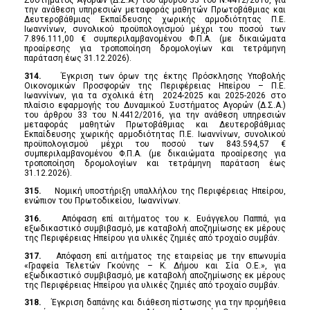
την ανάθεση υπηρεσιών μεταφοράς μαθητών Πρωτοβάθμιας και
Δευτεροβάθμιας Εκπαίδευσης χωρικής αρμοδιότητας Π.Ε.
Ιωαννίνων, συνολικού προϋπολογισμού μέχρι του ποσού των
7.896.111,00 € συμπεριλαμβανομένου Φ.Π.Α. (με δικαιώματα
προαίρεσης για τροποποίηση δρομολογίων και τετράμηνη
παράταση έως 31.12.2026).
314.
Έγκριση των όρων της έκτης Πρόσκλησης Υποβολής
Οικονομικών Προσφορών της Περιφέρειας Ηπείρου – Π.Ε.
Ιωαννίνων, για τα σχολικά έτη 2024-2025 και 2025-2026 στο
πλαίσιο εφαρμογής του Δυναμικού Συστήματος Αγορών (Δ.Σ.Α.)
του άρθρου 33 του Ν.4412/2016, για την ανάθεση υπηρεσιών
μεταφοράς μαθητών Πρωτοβάθμιας και Δευτεροβάθμιας
Εκπαίδευσης χωρικής αρμοδιότητας Π.Ε. Ιωαννίνων, συνολικού
προϋπολογισμού μέχρι του ποσού των 843.594,57 €
συμπεριλαμβανομένου Φ.Π.Α. (με δικαιώματα προαίρεσης για
τροποποίηση δρομολογίων και τετράμηνη παράταση έως
31.12.2026).
315.
Νομική υποστήριξη υπαλλήλου της Περιφέρειας Ηπείρου,
ενώπιον του Πρωτοδικείου, Ιωαννίνων.
316.
Απόφαση επί αιτήματος του κ. Ευάγγελου Παππά, για
εξωδικαστικό συμβιβασμό, με καταβολή αποζημίωσης εκ μέρους
της Περιφέρειας Ηπείρου για υλικές ζημιές από τροχαίο συμβάν.
317.
Απόφαση επί αιτήματος της εταιρείας με την επωνυμία
«Γραφεία Τελετών Γκούνης – Κ. Δήμου και Σία Ο.Ε.», για
εξωδικαστικό συμβιβασμό, με καταβολή αποζημίωσης εκ μέρους
της Περιφέρειας Ηπείρου για υλικές ζημιές από τροχαίο συμβάν.
318.
Έγκριση δαπάνης και διάθεση πίστωσης για την προμήθεια