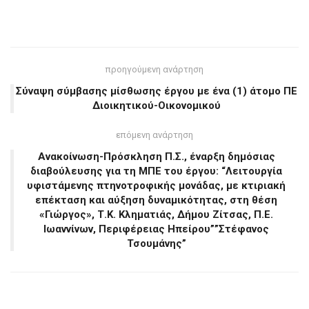
προηγούμενη ανάρτηση
Σύναψη σύμβασης μίσθωσης έργου με ένα (1) άτομο ΠΕ
Διοικητικού-Οικονομικού
επόμενη ανάρτηση
Ανακοίνωση-Πρόσκληση Π.Σ., έναρξη δημόσιας
διαβούλευσης για τη ΜΠΕ του έργου: “Λειτουργία
υφιστάμενης πτηνοτροφικής μονάδας, με κτιριακή
επέκταση και αύξηση δυναμικότητας, στη θέση
«Γιώργος», Τ.Κ. Κληματιάς, Δήμου Ζίτσας, Π.Ε.
Ιωαννίνων, Περιφέρειας Ηπείρου””Στέφανος
Τσουμάνης”