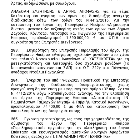
Άρτας, εκδηλώσεων, με συλλόγους.
ΑΝΑΒΟΛΗ ΣΥΖΗΤΗΣΗΣ & ΛΗΨΗΣ ΑΠΟΦΑΣΗΣ για το θέμα:
Κατάρτιση και έγκριση των όρων της διακήρυξης ανοιχτής
διαδικασίας κάτω των ορίων του Ν.4412/2016, για την
κατασκευή του έργου της Περιφέρειας Ηπείρου «Δημιουργία
δικτύου μονοπατιών πεζοπορίας εντός των ορίων των Δήμων
Ζαγορίου, Κόνιτσας, Μετσόβου και Πωγωνίου της Περιφέρειας
Ηπείρου», προϋπολογισμού 1.890.000,00 € με Φ.Π.Α. και
συγκρότηση της Επιτροπής Διενέργειας.
283.
Συγκρότηση της Επιτροπής Παραλαβής του έργου της
Περιφέρειας Ηπείρου «Ανέγερση σχολικών μονάδων στο χώρο
του παλαιού Νοσοκομείου Ιωαννίνων «Γ. ΧΑΤΖΗΚΩΣΤΑ» για τη
μετεγκατάσταση και λειτουργία δύο σχολικών μονάδων (1ο
Νηπιαγωγείο Ιωαννίνων και ΣΑΠ) στο Ο.Τ. 222γ στα Γιάννενα»,
αναδόχου Ντούλια Παναγιώτη.
284.
Έγκριση του από 19-02-2025 Πρακτικού της Επιτροπής
Διενέργειας της διαδικασίας διαπραγμάτευσης, χωρίς
προηγούμενη δημοσίευση με εφαρμογή του άρθρου 32 παρ. 2γ του
Ν. 4412/2016 λόγω κατεπείγουσας ανάγκης, για την υλοποίηση
του έργου της Περιφέρειας Ηπείρου «Αποκατάσταση Ι.Ν.
Παμμεγίστων Ταξιαρχών Μιχαήλ & Γαβριήλ Κατσικά Ιωαννίνων»,
προϋπολογισμού 74.400,00 € με ΦΠΑ και κατακύρωση των
αποτελεσμάτων της διαπραγμάτευσης.
285.
Έγκριση τροποποίησης, ως προς την χρηματοδότηση, της
σύμβασης του έργου της Περιφέρειας Ηπείρου
«Συμπληρωματικές εργασίες για την ολοκλήρωση του έργου
Επέκταση και εκσυγχρονισμός Ιαματικών λουτρών Αμαράντου
Κόνιτσας», αναδόχου «Π. ΠΑΠΑΔΗΜΗΤΡΙΟΥ ΤΕΧΝΙΚΗ ΙΚΕ».