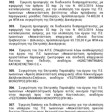
302.
Έγκριση προσφυγής σε διαδικασία διαπραγμάτευσης, με
εφαρμογή του άρθρου 32 παρ. 2γ του Ν. 4412/2016 λόγω
κατεπείγουσας ανάγκης, για την υλοποίηση του έργου της Π.Ε.
Ιωαννίνων «Αποκατάσταση βατότητας οδών πρόσβασης σε
παραγωγικές μονάδες Παλιουρής», προϋπολογισμού 74.400,00 €
με ΦΠΑ και συγκρότηση της Επιτροπής Διενέργειας.
303.
Έγκριση προσφυγής σε διαδικασία διαπραγμάτευσης, με
εφαρμογή του άρθρου 32 παρ. 2γ του Ν. 4412/2016 λόγω
κατεπείγουσας ανάγκης, για την υλοποίηση του έργου της Π.Ε.
Ιωαννίνων «Αποκατάσταση επαρχιακού οδικού δικτύου
Γρεβενητίου – Δόλιανης», προϋπολογισμού 65.720,00 € με ΦΠΑ και
συγκρότηση της Επιτροπής Διενέργειας.
304.
Έγκριση του 2ου Α.Π.Ε. (Υπερβατικού λόγω αναθεώρησης)
του έργου της Π.Ε. Ιωαννίνων «Αποκατάσταση πρόσβασης
εργοστασίων παραγωγής ζωοτροφών και σύνδεση επαρχιακού
δικτύου προς Πεδινή», αναδόχου «ΚΩΝΣΤΑΝΤΙΝΙΔΗΣ
ΚΑΤΑΣΚΕΥΑΣΤΙΚΗ Ο.Ε.».
305.
Συγκρότηση της Επιτροπής Παραλαβής του έργου της Π.Ε.
Ιωαννίνων «Άμεση αποκατάσταση επαρχιακής οδού Κοκκινόχωμα-
Δελβινακόπουλο-Σπήλαιο», αναδόχου «ΓΕΩΤΕΧΝΙΚΗ ΜΗΧΑΝΙΚΗ
ΜΟΝΟΠΡΟΣΩΠΗ ΙΚΕ».
306.
Συγκρότηση της Επιτροπής Παραλαβής του έργου της Π.Ε.
Ιωαννίνων «Ασφαλτόστρωση δρόμου εντός οικισμού Γορίτσας
στην περιοχή προς τον κάμπο Κουτσελιού», αναδόχου
«ΓΕΩΤΕΧΝΙΚΗ ΜΗΧΑΝΙΚΗ ΜΟΝΟΠΡΟΣΩΠΗ ΙΚΕ».
307.
Έγκριση δαπάνης και διάθεση πίστωσης για την υλοποίηση
του υποέργου της Π.Ε. Ιωαννίνων «Αποκατάσταση ορεινού
δικτύου Πληκατίου προς Αετομηλίτσα (παροχή υπηρεσιών)».