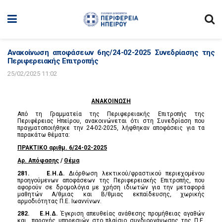
Ανακοίνωση αποφάσεων 6ης/24-02-2025 Συνεδρίασης της
Περιφερειακής Επιτροπής
25/02/2025 11:02
ΑΝΑΚΟΙΝΩΣΗ
Από τη Γραμματεία της Περιφερειακής Επιτροπής της
Περιφέρειας Ηπείρου, ανακοινώνεται ότι στη Συνεδρίαση που
πραγματοποιήθηκε την 24-02-2025, λήφθηκαν αποφάσεις για τα
παρακάτω θέματα:
ΠΡΑΚΤΙΚΟ αριθμ. 6/24-02-2025
Αρ. Απόφασης
/
Θέμα
281.
Ε.Η.Δ.
Διόρθωση λεκτικού/φραστικού περιεχομένου
προηγούμενων αποφάσεων της Περιφερειακής Επιτροπής, που
αφορούν σε δρομολόγια με χρήση ιδιωτών για την μεταφορά
μαθητών Α/θμιας και Β/θμιας εκπαίδευσης, χωρικής
αρμοδιότητας Π.Ε. Ιωαννίνων.
282.
Ε.Η.Δ.
Έγκριση απευθείας ανάθεσης προμήθειας αγαθών
και παροχής υπηρεσιών στο πλαίσιο συνδιοργάνωσης της Π.Ε.