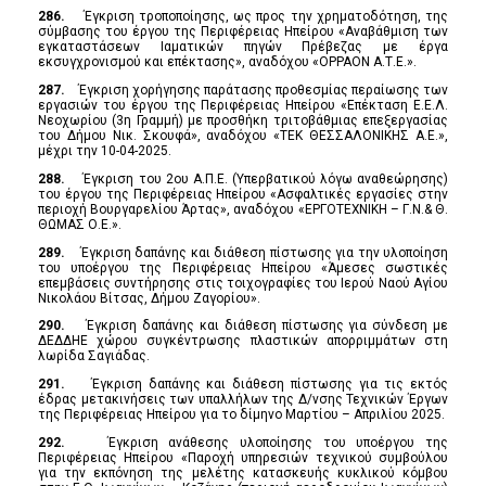
286.
Έγκριση τροποποίησης, ως προς την χρηματοδότηση, της
σύμβασης του έργου της Περιφέρειας Ηπείρου «Αναβάθμιση των
εγκαταστάσεων Ιαματικών πηγών Πρέβεζας με έργα
εκσυγχρονισμού και επέκτασης», αναδόχου «ΟΡΡΑΟΝ Α.Τ.Ε.».
287.
Έγκριση χορήγησης παράτασης προθεσμίας περαίωσης των
εργασιών του έργου της Περιφέρειας Ηπείρου «Επέκταση Ε.Ε.Λ.
Νεοχωρίου (3η Γραμμή) με προσθήκη τριτοβάθμιας επεξεργασίας
του Δήμου Νικ. Σκουφά», αναδόχου «ΤΕΚ ΘΕΣΣΑΛΟΝΙΚΗΣ Α.Ε.»,
μέχρι την 10-04-2025.
288.
Έγκριση του 2ου Α.Π.Ε. (Υπερβατικού λόγω αναθεώρησης)
του έργου της Περιφέρειας Ηπείρου «Ασφαλτικές εργασίες στην
περιοχή Βουργαρελίου Άρτας», αναδόχου «ΕΡΓΟΤΕΧΝΙΚΗ – Γ.Ν.& Θ.
ΘΩΜΑΣ Ο.Ε.».
289.
Έγκριση δαπάνης και διάθεση πίστωσης για την υλοποίηση
του υποέργου της Περιφέρειας Ηπείρου «Άμεσες σωστικές
επεμβάσεις συντήρησης στις τοιχογραφίες του Ιερού Ναού Αγίου
Νικολάου Βίτσας, Δήμου Ζαγορίου».
290.
Έγκριση δαπάνης και διάθεση πίστωσης για σύνδεση με
ΔΕΔΔΗΕ χώρου συγκέντρωσης πλαστικών απορριμμάτων στη
λωρίδα Σαγιάδας.
291.
Έγκριση δαπάνης και διάθεση πίστωσης για τις εκτός
έδρας μετακινήσεις των υπαλλήλων της Δ/νσης Τεχνικών Έργων
της Περιφέρειας Ηπείρου για το δίμηνο Μαρτίου – Απριλίου 2025.
292.
Έγκριση ανάθεσης υλοποίησης του υποέργου της
Περιφέρειας Ηπείρου «Παροχή υπηρεσιών τεχνικού συμβούλου
για την εκπόνηση της μελέτης κατασκευής κυκλικού κόμβου