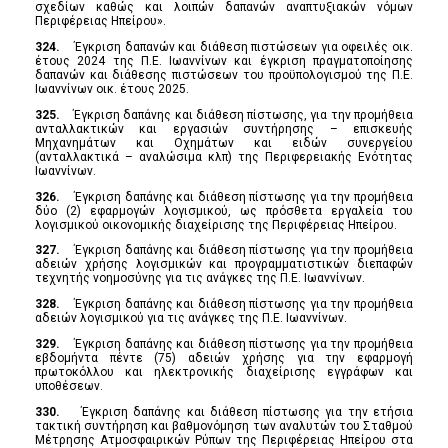
σχεδίων καθώς και λοιπών δαπανών αναπτυξιακών νόμων
Περιφέρειας Ηπείρου».
324.
Έγκριση δαπανών και διάθεση πιστώσεων για οφειλές οικ.
έτους 2024 της Π.Ε. Ιωαννίνων και έγκριση πραγματοποίησης
δαπανών και διάθεσης πιστώσεων του προϋπολογισμού της Π.Ε.
Ιωαννίνων οικ. έτους 2025.
325.
Έγκριση δαπάνης και διάθεση πίστωσης, για την προμήθεια
ανταλλακτικών και εργασιών συντήρησης – επισκευής
Μηχανημάτων και Οχημάτων και ειδών συνεργείου
(ανταλλακτικά – αναλώσιμα κλπ) της Περιφερειακής Ενότητας
Ιωαννίνων.
326.
Έγκριση δαπάνης και διάθεση πίστωσης για την προμήθεια
δύο (2) εφαρμογών λογισμικού, ως πρόσθετα εργαλεία του
λογισμικού οικονομικής διαχείρισης της Περιφέρειας Ηπείρου.
327.
Έγκριση δαπάνης και διάθεση πίστωσης για την προμήθεια
αδειών χρήσης λογισμικών και προγραμματιστικών διεπαφών
τεχνητής νοημοσύνης για τις ανάγκες της Π.Ε. Ιωαννίνων.
328.
Έγκριση δαπάνης και διάθεση πίστωσης για την προμήθεια
αδειών λογισμικού για τις ανάγκες της Π.Ε. Ιωαννίνων.
329.
Έγκριση δαπάνης και διάθεση πίστωσης για την προμήθεια
εβδομήντα πέντε (75) αδειών χρήσης για την εφαρμογή
πρωτοκόλλου και ηλεκτρονικής διαχείρισης εγγράφων και
υποθέσεων.
330.
Έγκριση δαπάνης και διάθεση πίστωσης για την ετήσια
τακτική συντήρηση και βαθμονόμηση των αναλυτών του Σταθμού
Μέτρησης Ατμοσφαιρικών Ρύπων της Περιφέρειας Ηπείρου στα