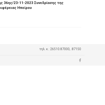
ης 36ης/23-11-2023 Συνεδρίασης της
ριφέρειας Ηπείρου
τηλ. κ.: 26510.87000, .87150