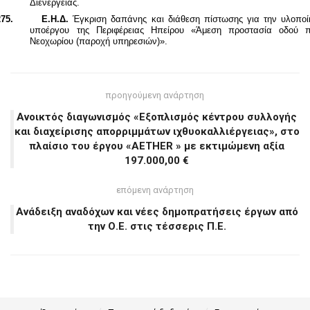
Διενέργειας.
75.
Ε.Η.Δ.
Έγκριση δαπάνης και διάθεση πίστωσης για την υλοποί
υποέργου της Περιφέρειας Ηπείρου «Άμεση προστασία οδού π
Νεοχωρίου (παροχή υπηρεσιών)».
προηγούμενη ανάρτηση
Ανοικτός διαγωνισμός «Εξοπλισμός κέντρου συλλογής
και διαχείρισης απορριμμάτων ιχθυοκαλλιέργειας», στο
πλαίσιο του έργου «AETHER » με εκτιμώμενη αξία
197.000,00 €
επόμενη ανάρτηση
Ανάδειξη αναδόχων και νέες δημοπρατήσεις έργων από
την Ο.Ε. στις τέσσερις Π.Ε.