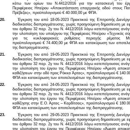
κάτω των ορίων του Ν.4412/2016 για την κατασκευή του έρ
Περιφέρειας Ηπείρου «Αποκατάσταση επαρχιακής οδού στους Πα
Πρέβεζας», προϋπολογισμού € 40.000,00 με ΦΠΑ.
20.
Έγκριση του από 18-05-2023 Πρακτικού της Επιτροπής Διενέργε
διαδικασίας διαπραγμάτευσης, χωρίς προηγούμενη δημοσίευση
με ε
του άρθρου 32 παρ. 2γ του Ν. 4412/2016 λόγω κατεπείγουσας ανάγ
την υλοποίηση του υποέργου της Περιφέρειας Ηπείρου «Τεχνικός σ
για τις κυκλοφοριακές ρυθμίσεις περιοχής ρέματος Μπ
προϋπολογισμού € 74.400,00 με ΦΠΑ
και κατακύρωση των αποτελ
της διαπραγμάτευσης.
21.
Έγκριση του από 19-05-2023 Πρακτικού της Επιτροπής Διενέργε
διαδικασίας διαπραγμάτευσης, χωρίς προηγούμενη δημοσίευση με ε
του άρθρου 32 παρ. 2γ του Ν. 4412/2016 λόγω κατεπείγουσας ανάγ
την υλοποίηση του έργου της Περιφέρειας Ηπείρου «Άμεση αποκα
καθιζήσεων στην οδό προς Ρόκκα Άρτας», προϋπολογισμού € 140.00
ΦΠΑ
και κατακύρωση των αποτελεσμάτων της διαπραγμάτευσης.
22.
Έγκριση του από 24-05-2023 Πρακτικού της Επιτροπής Διενέργε
διαδικασίας διαπραγμάτευσης, χωρίς προηγούμενη δημοσίευση με ε
του άρθρου 32 παρ. 2γ του Ν. 4412/2016 λόγω κατεπείγουσας ανάγ
την υλοποίηση του έργου της Περιφέρειας Ηπείρου «Άμεση αποκα
καθίζησης στην Ε.Ο. Άρτας – Καρδίτσας», προϋπολογισμού € 180.0
ΦΠΑ
και κατακύρωση των αποτελεσμάτων της διαπραγμάτευσης.
23.
Έγκριση του από 29-05-2023 Πρακτικού της Επιτροπής Διενέργε
διαδικασίας διαπραγμάτευσης, χωρίς προηγούμενη δημοσίευση
με ε
του άρθρου 32 παρ. 2γ του Ν. 4412/2016 λόγω κατεπείγουσας ανάγ
την υλοποίηση του έργου της Περιφέρειας Ηπείρου «Άμεση αποκα