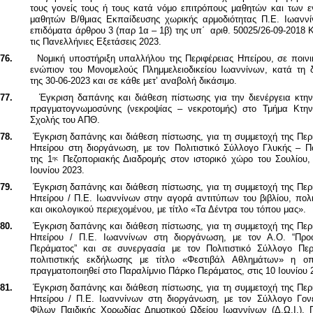
τους γονείς τους ή τους κατά νόμο επιτρόπους μαθητών και των ε
μαθητών Β/θμιας Εκπαίδευσης χωρικής αρμοδιότητας Π.Ε. Ιωανν
επιδόματα άρθρου 3 (παρ 1α – 1β) της υπ΄ αριθ. 50025/26-09-2018 
τις Πανελλήνιες Εξετάσεις 2023.
76.
Νομική υποστήριξη υπαλλήλου της Περιφέρειας Ηπείρου, σε ποινι
ενώπιον του Μονομελούς Πλημμελειοδικείου Ιωαννίνων, κατά τη δ
της 30-06-2023 και σε κάθε μετ’ αναβολή δικάσιμο.
77.
Έγκριση δαπάνης και διάθεση πίστωσης για την διενέργεια κτην
πραγματογνωμοσύνης (νεκροψίας – νεκροτομής) στο Τμήμα Κτηνι
Σχολής του ΑΠΘ.
78.
Έγκριση δαπάνης και διάθεση πίστωσης, για τη συμμετοχή της Περ
Ηπείρου στη διοργάνωση, με τον Πολιτιστικό Σύλλογο Γλυκής – Πο
της 1
Πεζοποριακής Διαδρομής στον ιστορικό χώρο του Σουλίου, 
ης
Ιουνίου 2023.
79.
Έγκριση δαπάνης και διάθεση πίστωσης, για τη συμμετοχή της Περ
Ηπείρου / Π.Ε. Ιωαννίνων στην αγορά αντιτύπων του βιβλίου, πολι
και οικολογικού περιεχομένου, με τίτλο «Τα Δέντρα του τόπου μας»
.
80.
Έγκριση δαπάνης και διάθεση πίστωσης, για τη συμμετοχή της Περ
Ηπείρου / Π.Ε. Ιωαννίνων στη διοργάνωση, με τον Α.Ο. “Προο
Περάματος” και σε συνεργασία με τον Πολιτιστικό Σύλλογο Περ
πολιτιστικής εκδήλωσης με τίτλο «Φεστιβάλ Αθλημάτων» η ο
πραγματοποιηθεί στο Παραλίμνιο Πάρκο Περάματος, στις 10 Ιουνίου 
81.
Έγκριση δαπάνης και διάθεση πίστωσης, για τη συμμετοχή της Περ
Ηπείρου / Π.Ε. Ιωαννίνων στη διοργάνωση, με τον Σύλλογο Γον
Φίλων Παιδικής Χορωδίας Δημοτικού Ωδείου Ιωαννίνων (Δ.Ω.Ι.), Π