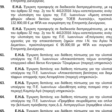
Επιτροπής Διενέργειας.
59.
Ε.Η.Δ.
Έγκριση προσφυγής σε διαδικασία διαπραγμάτευσης, με ε
του άρθρου 32 παρ. 2γ του Ν. 4412/2016 λόγω κατεπείγουσας ανάγ
την υλοποίηση του έργου της Π.Ε. Ιωαννίνων «Άμεση αποκα
φθορών οδικού δικτύου πρώην ΤΟΕΒ Ανατολής», προϋπολο
132.800,00 € με ΦΠΑ και συγκρότηση της Επιτροπής Διενέργειας.
60.
Ε.Η.Δ.
Έγκριση προσφυγής σε διαδικασία διαπραγμάτευσης, με ε
του άρθρου 32 παρ. 2γ του Ν. 4412/2016 λόγω κατεπείγουσας ανάγ
την υλοποίηση του έργου της
Π.Ε. Ιωαννίνων «Επείγουσες στερ
εργασίες για την αποκατάσταση ζημιών στον Ι.Ν. του Αγίου Ν
Δεματίου», προϋπολογισμού € 95.000,00 με ΦΠΑ και συγκρότ
Επιτροπής Διενέργειας.
61.
Ε.Η.Δ.
Έγκριση δαπάνης και διάθεση πίστωσης για την υλοποί
υποέργου της Π.Ε. Ιωαννίνων «Αποκατάσταση τοίχων αντιστήρι
επαρχιακό οδικό δίκτυο Κεντρικών Τζουμέρκων (παροχή υπηρεσιών)
62.
Ε.Η.Δ.
Έγκριση δαπάνης και διάθεση πίστωσης για την υλοποί
υποέργου της Π.Ε. Ιωαννίνων «Αποκατάσταση βατότητας και δια
τάφρων απορροής προς Αετομηλίτσα (παροχή υπηρεσιών)».
63.
Ε.Η.Δ.
Έγκριση δαπάνης και διάθεση πίστωσης για την υλοποί
υποέργου της Π.Ε. Ιωαννίνων «Διευθέτηση κοίτης ποταμού στην ε
περιοχή Καμπέρ Αγά (παροχή υπηρεσιών)».
64.
Ε.Η.Δ.
Έγκριση δαπάνης και διάθεση πίστωσης για την υλοποί
υποέργου της Π.Ε. Ιωαννίνων
«Προμήθεια σκυροδέματος και οπλισ
την βελτίωση πρόσβασης προς Δ.Δ. Ασπραγγέλων (προμήθεια υλικώ
65.
Ε.Η.Δ.
Έγκριση δαπάνης και διάθεση πίστωσης για την υλοποί