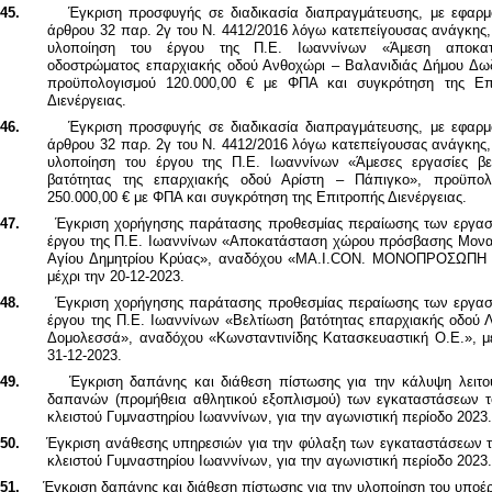
45.
Έγκριση προσφυγής σε διαδικασία διαπραγμάτευσης, με εφαρμ
άρθρου 32 παρ. 2γ του Ν. 4412/2016 λόγω κατεπείγουσας ανάγκης,
υλοποίηση του έργου της Π.Ε. Ιωαννίνων «
Άμεση αποκατ
οδοστρώματος επαρχιακής οδού Ανθοχώρι – Βαλανιδιάς Δήμου Δω
προϋπολογισμού 120.000,00 € με ΦΠΑ και συγκρότηση της Επ
Διενέργειας.
46.
Έγκριση προσφυγής σε διαδικασία διαπραγμάτευσης, με εφαρμ
άρθρου 32 παρ. 2γ του Ν. 4412/2016 λόγω κατεπείγουσας ανάγκης,
υλοποίηση του έργου της Π.Ε. Ιωαννίνων «Άμεσες εργασίες βε
βατότητας της επαρχιακής οδού Αρίστη – Πάπιγκο», προϋπολ
250.000,00 € με ΦΠΑ και συγκρότηση της Επιτροπής Διενέργειας.
47.
Έγκριση χορήγησης παράτασης προθεσμίας περαίωσης των εργασ
έργου της Π.Ε. Ιωαννίνων
«Αποκατάσταση χώρου πρόσβασης Μονα
Αγίου Δημητρίου Κρύας», αναδόχου «
MA
.
I
.
CON
. ΜΟΝΟΠΡΟΣΩΠΗ Ι
μέχρι την 20-12-2023.
48.
Έγκριση χορήγησης παράτασης προθεσμίας περαίωσης των εργα
έργου της Π.Ε. Ιωαννίνων «Βελτίωση βατότητας επαρχιακής οδού Λ
Δομολεσσά», αναδόχου «Κωνσταντινίδης Κατασκευαστική Ο.Ε.», μέ
31-12-2023.
49.
Έγκριση δαπάνης και διάθεση πίστωσης για την κάλυψη λειτο
δαπανών (προμήθεια αθλητικού εξοπλισμού) των εγκαταστάσεων τ
κλειστού Γυμναστηρίου Ιωαννίνων, για την αγωνιστική περίοδο 2023
50.
Έγκριση ανάθεσης υπηρεσιών για την φύλαξη των εγκαταστάσεων τ
κλειστού Γυμναστηρίου Ιωαννίνων, για την αγωνιστική περίοδο 2023
51.
Έγκριση δαπάνης και διάθεση πίστωσης για την υλοποίηση του υποέ