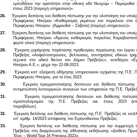
εμποδίζουν την ορατότητα στην εθνική οδό Νεοχώρι – Παραμυθιά 
έτους 2023 (παροχή υπηρεσιών)».
26.
Έγκριση δαπάνης και διάθεση πίστωσης για την υλοποίηση του υποέ
Περιφέρειας Ηπείρου «Καθαρισμός ρεμάτων και παραλιών στα ό
Περιφέρειας Ηπείρου (Αμμουδιά – Σύβοτα) (παροχή υπηρεσιών)».
27.
Έγκριση δαπάνης και διάθεση πίστωσης για την υλοποίηση του υποέ
Περιφέρειας Ηπείρου «Άμεσος καθαρισμός παραλίας Καραβοστασ
φερτά υλικά (παροχή υπηρεσιών)».
28.
Έγκριση χορήγησης παράτασης προθεσμίας περαίωσης του έργου τ
Πρέβεζας «Ασφαλτοστρώσεις, βελτιώσεις, συντηρήσεις οδικών τμη
τεχνικά στο οδικό δίκτυο του Δήμου Πρέβεζας», αναδόχου «Ε
Ηπείρου Α.Ε.», μέχρι την 22-08-2023.
29.
Έγκριση κατ’ εξαίρεση οδήγησης υπηρεσιακού οχήματος της Π.Ε. 
Περιφέρειας Ηπείρου, για το έτος 2023.
30.
Έγκριση πραγματοποίησης δαπανών και διάθεση πίστωσης 
αντιμετώπιση λειτουργικών αναγκών των υπηρεσιών της Π.Ε. Πρέβε
31.
Έγκριση πραγματοποίησης δαπανών και διάθεσης πιστώσ
προϋπολογισμού της Π.Ε. Πρέβεζας οικ. έτους 2023 (επι
παραβόλων).
32.
Έγκριση δαπάνης και διάθεση πίστωσης της Π.Ε. Πρέβεζας σε εκτέ
υπ’ αριθμ.
14/2023 απόφασης του Ειρηνοδικείου Πρέβεζας.
33.
Έγκριση δαπάνης και διάθεσης πίστωσης για την συμμετοχή τ
Πρέβεζας στη διοργάνωση της αθλητικής εκδήλωσης «Διεθνές Πρω
Τένις –
World
Tour
J
4
Preveza
2023».