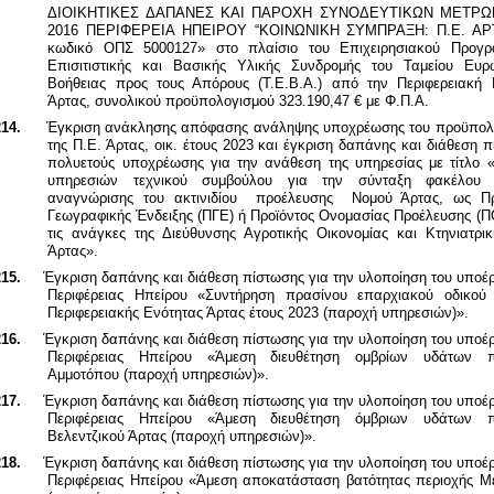
ΔΙΟΙΚΗΤΙΚΕΣ ΔΑΠΑΝΕΣ ΚΑΙ ΠΑΡΟΧΗ ΣΥΝΟΔΕΥΤΙΚΩΝ ΜΕΤΡΩΝ
2016 ΠΕΡΙΦΕΡΕΙΑ ΗΠΕΙΡΟΥ “ΚΟΙΝΩΝΙΚΗ ΣΥΜΠΡΑΞΗ: Π.Ε. Α
κωδικό ΟΠΣ
5000127» στο πλαίσιο του Επιχειρησιακού Προγρ
Επισιτιστικής και Βασικής Υλικής Συνδρομής του Ταμείου Ευρ
Βοήθειας προς τους Απόρους (Τ.Ε.Β.Α.) από την Περιφερειακή 
Άρτας, συνολικού προϋπολογισμού 323.190,47 € με Φ.Π.Α.
14.
Έγκριση ανάκλησης απόφασης ανάληψης υποχρέωσης του προϋπολ
της Π.Ε. Άρτας, οικ. έτους 2023 και έγκριση δαπάνης και διάθεση 
πολυετούς υποχρέωσης για την ανάθεση της υπηρεσίας με τίτλο 
υπηρεσιών τεχνικού συμβούλου για την σύνταξη φακέλου 
αναγνώρισης του ακτινιδίου προέλευσης Νομού Άρτας, ως Πρ
Γεωγραφικής Ένδειξης (ΠΓΕ) ή Προϊόντος Ονομασίας Προέλευσης (Π
τις ανάγκες της Διεύθυνσης Αγροτικής Οικονομίας και Κτηνιατρικ
Άρτας».
15.
Έγκριση δαπάνης και διάθεση πίστωσης για την υλοποίηση του υποέ
Περιφέρειας Ηπείρου «Συντήρηση πρασίνου επαρχιακού οδικού 
Περιφερειακής Ενότητας Άρτας έτους 2023 (παροχή υπηρεσιών)».
16.
Έγκριση δαπάνης και διάθεση πίστωσης για την υλοποίηση του υποέ
Περιφέρειας Ηπείρου «Άμεση διευθέτηση ομβρίων υδάτων π
Αμμοτόπου (παροχή υπηρεσιών)».
17.
Έγκριση δαπάνης και διάθεση πίστωσης για την υλοποίηση του υποέ
Περιφέρειας Ηπείρου «Άμεση διευθέτηση όμβριων υδάτων π
Βελεντζικού Άρτας (παροχή υπηρεσιών)».
18.
Έγκριση δαπάνης και διάθεση πίστωσης για την υλοποίηση του υποέ
Περιφέρειας Ηπείρου «Άμεση αποκατάσταση βατότητας περιοχής Μ