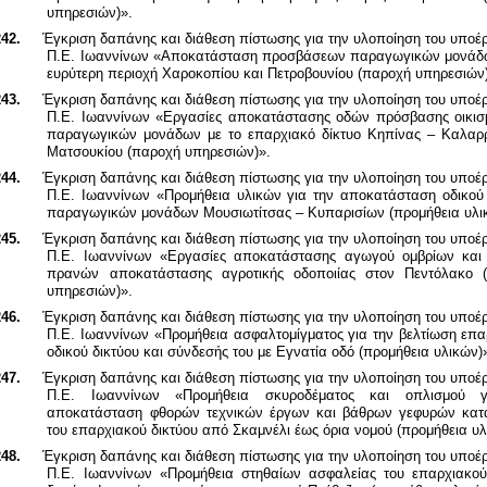
υπηρεσιών)».
42.
Έγκριση δαπάνης και διάθεση πίστωσης για την υλοποίηση του υποέ
Π.Ε. Ιωαννίνων «Αποκατάσταση προσβάσεων παραγωγικών μονάδ
ευρύτερη περιοχή Χαροκοπίου και Πετροβουνίου (παροχή υπηρεσιών
43.
Έγκριση δαπάνης και διάθεση πίστωσης για την υλοποίηση του υποέ
Π.Ε. Ιωαννίνων
«Εργασίες αποκατάστασης οδών πρόσβασης οικισ
παραγωγικών μονάδων με το επαρχιακό δίκτυο Κηπίνας – Καλαρ
Ματσουκίου (παροχή υπηρεσιών)».
44.
Έγκριση δαπάνης και διάθεση πίστωσης για την υλοποίηση του υποέ
Π.Ε. Ιωαννίνων «Προμήθεια υλικών για την αποκατάσταση οδικού 
παραγωγικών μονάδων Μουσιωτίτσας – Κυπαρισίων (προμήθεια υλι
45.
Έγκριση δαπάνης και διάθεση πίστωσης για την υλοποίηση του υποέ
Π.Ε. Ιωαννίνων «Εργασίες αποκατάστασης αγωγού ομβρίων και 
πρανών αποκατάστασης αγροτικής οδοποιίας στον Πεντόλακο 
υπηρεσιών)».
46.
Έγκριση δαπάνης και διάθεση πίστωσης για την υλοποίηση του υποέ
Π.Ε. Ιωαννίνων «Προμήθεια ασφαλτομίγματος για την βελτίωση επα
οδικού δικτύου και σύνδεσής του με Εγνατία οδό
(προμήθεια υλικών)
47.
Έγκριση δαπάνης και διάθεση πίστωσης για την υλοποίηση του υποέ
Π.Ε. Ιωαννίνων «Προμήθεια σκυροδέματος και οπλισμού γ
αποκατάσταση φθορών τεχνικών έργων και βάθρων γεφυρών κατ
του επαρχιακού δικτύου από Σκαμνέλι έως όρια νομού (προμήθεια υλ
48.
Έγκριση δαπάνης και διάθεση πίστωσης για την υλοποίηση του υποέ
Π.Ε. Ιωαννίνων «Προμήθεια στηθαίων ασφαλείας του επαρχιακού