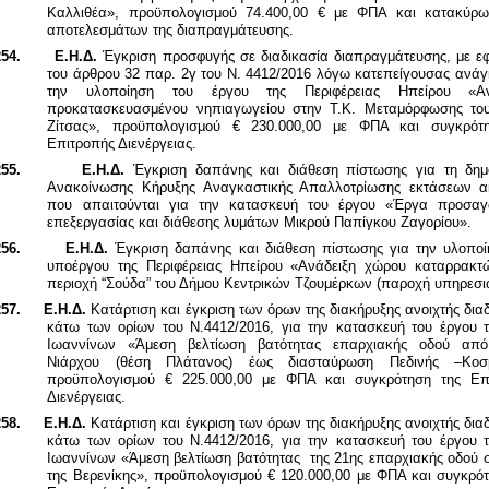
Καλλιθέα», προϋπολογισμού 74.400,00 € με ΦΠΑ
και κατακύρ
αποτελεσμάτων της διαπραγμάτευσης.
54.
Ε.Η.Δ.
Έγκριση προσφυγής σε διαδικασία διαπραγμάτευσης, με ε
του άρθρου 32 παρ. 2γ του Ν. 4412/2016 λόγω κατεπείγουσας ανάγ
την υλοποίηση του έργου της Περιφέρειας Ηπείρου «
Α
προκατασκευασμένου νηπιαγωγείου στην Τ.Κ. Μεταμόρφωσης το
Ζίτσας
», προϋπολογισμού € 230.000,00 με ΦΠΑ και συγκρότ
Επιτροπής Διενέργειας.
55.
Ε.Η.Δ.
Έγκριση δαπάνης και διάθεση πίστωσης για τη δημ
Ανακοίνωσης Κήρυξης Αναγκαστικής Απαλλοτρίωσης εκτάσεων α
που απαιτούνται για την κατασκευή του έργου «Έργα προσα
επεξεργασίας και διάθεσης λυμάτων Μικρού Παπίγκου Ζαγορίου».
56.
Ε.Η.Δ.
Έγκριση δαπάνης και διάθεση πίστωσης για την υλοποί
υποέργου της Περιφέρειας Ηπείρου «Ανάδειξη χώρου καταρρακτ
περιοχή “Σούδα” του Δήμου Κεντρικών Τζουμέρκων (παροχή υπηρεσι
57.
Ε.Η.Δ.
Κατάρτιση και έγκριση των όρων της διακήρυξης ανοιχτής δια
κάτω των ορίων του Ν.4412/2016, για την κατασκευή του έργου τ
Ιωαννίνων «Άμεση βελτίωση βατότητας επαρχιακής οδού απ
Νιάρχου (θέση Πλάτανος) έως διασταύρωση Πεδινής –Κοσμ
προϋπολογισμού € 225.000,00 με ΦΠΑ και συγκρότηση της Επ
Διενέργειας.
58.
Ε.Η.Δ.
Κατάρτιση και έγκριση των όρων της διακήρυξης ανοιχτής δια
κάτω των ορίων του Ν.4412/2016, για την κατασκευή του έργου τ
Ιωαννίνων «Άμεση βελτίωση βατότητας της 21ης επαρχιακής οδού σ
της Βερενίκης», προϋπολογισμού € 120.000,00 με ΦΠΑ και συγκρότ