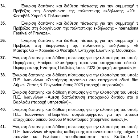
34.
Έγκριση δαπάνης και διάθεση πίστωσης για την συμμετοχή τ
Πρέβεζας στη διοργάνωση της πολιτιστικής εκδήλωσης «20
Δ
ο
Φεστιβάλ Χορού & Πολιτισμού».
35.
Έγκριση δαπάνης και διάθεση πίστωσης για την συμμετοχή τ
Πρέβεζας στη διοργάνωση της πολιτιστικής εκδήλωσης «
Internationa
Festival
of
Preveza
».
36.
Έγκριση δαπάνης και διάθεση πίστωσης για την συμμετοχή τ
Πρέβεζας στη διοργάνωση της πολιτιστικής εκδήλωσης «
Μαϊστράλια – Χορωδιακό Φεστιβάλ Έντεχνης Ελληνικής Μουσικής».
37.
Έγκριση δαπάνης και διάθεση πίστωσης για την υλοποίηση του υποέ
Περιφέρειας Ηπείρου «Συντήρηση πρασίνου επαρχιακού οδικού 
Περιφερειακής Ενότητας Πρέβεζας έτους 2023 (παροχή υπηρεσιών)».
38.
Έγκριση δαπάνης και διάθεση πίστωσης για την υλοποίηση του υποέ
Π.Ε. Ιωαννίνων «Συντήρηση πρασίνου στο επαρχιακό οδικό δίκ
Δήμων Ζίτσας & Πωγωνίου έτους 2023 (παροχή υπηρεσιών)».
39.
Έγκριση δαπάνης και διάθεση πίστωσης για την υλοποίηση του υποέ
Π.Ε. Ιωαννίνων «Άμεση διαπλάτυνση επαρχιακού δικτύου στα ό
Βαρλαάμ (παροχή υπηρεσιών)».
40.
Έγκριση δαπάνης και διάθεση πίστωσης για την υλοποίηση του υποέ
Π.Ε. Ιωαννίνων «Προμήθεια ασφαλτομίγματος για την αποκα
επαρχιακού οδικού δικτύου Μπαλντούμας (προμήθεια υλικών)».
41.
Έγκριση δαπάνης και διάθεση πίστωσης για την υλοποίηση του υποέ
Π.Ε. Ιωαννίνων «Εργασίες καθαίρεσης και ανακατασκευής τοίχων σ
πρανών και βελτίωση προσβασιμότητας προς Καβάσιλα (