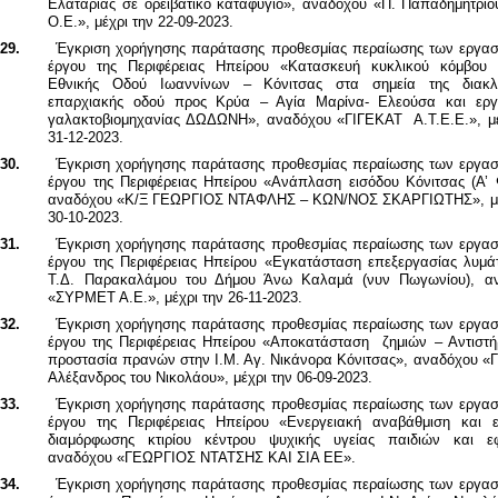
Ελαταριάς σε ορειβατικό καταφύγιο», αναδόχου «Π. Παπαδημητρίο
Ο.Ε.», μέχρι την 22-09-2023.
29.
Έγκριση χορήγησης παράτασης προθεσμίας περαίωσης των εργα
έργου της Περιφέρειας Ηπείρου «Κατασκευή κυκλικού κόμβου 
Εθνικής Οδού Ιωαννίνων – Κόνιτσας στα σημεία της διακ
επαρχιακής οδού προς Κρύα – Αγία Μαρίνα- Ελεούσα και εργ
γαλακτοβιομηχανίας ΔΩΔΩΝΗ», αναδόχου «ΓΙΓΕΚΑΤ Α.Τ.Ε.Ε.», μέ
31-12-2023.
30.
Έγκριση χορήγησης παράτασης προθεσμίας περαίωσης των εργασ
έργου της Περιφέρειας Ηπείρου «Ανάπλαση εισόδου Κόνιτσας (Α’ 
αναδόχου «Κ/Ξ ΓΕΩΡΓΙΟΣ ΝΤΑΦΛΗΣ – ΚΩΝ/ΝΟΣ ΣΚΑΡΓΙΩΤΗΣ», μέ
30-10-2023.
31.
Έγκριση χορήγησης παράτασης προθεσμίας περαίωσης των εργασ
έργου της Περιφέρειας Ηπείρου «Εγκατάσταση επεξεργασίας λυμά
Τ.Δ. Παρακαλάμου του Δήμου Άνω Καλαμά (νυν Πωγωνίου), α
«ΣΥΡΜΕΤ Α.Ε.», μέχρι την 26-11-2023.
32.
Έγκριση χορήγησης παράτασης προθεσμίας περαίωσης των εργα
έργου της Περιφέρειας Ηπείρου «Αποκατάσταση ζημιών – Αντιστήρ
προστασία πρανών στην Ι.Μ. Αγ. Νικάνορα Κόνιτσας», αναδόχου «Γ
Αλέξανδρος του Νικολάου», μέχρι την 06-09-2023.
33.
Έγκριση χορήγησης παράτασης προθεσμίας περαίωσης των εργασ
έργου
της Περιφέρειας Ηπείρου «Ενεργειακή αναβάθμιση και ε
διαμόρφωσης κτιρίου κέντρου ψυχικής υγείας παιδιών και ε
αναδόχου «ΓΕΩΡΓΙΟΣ ΝΤΑΤΣΗΣ ΚΑΙ ΣΙΑ ΕΕ».
34.
Έγκριση χορήγησης παράτασης προθεσμίας περαίωσης των εργασ