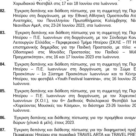
Χορωδιακού Φεστιβάλ στις 17 και 18 Ιουνίου στα Ιωάννινα.
82.
Έγκριση δαπάνης και διάθεση πίστωσης, για τη συμμετοχή της Περ
Ηπείρου στη διοργάνωση, με την Εθνική Αθλητική Ομοσπονδία Ατ
Αναπηρίες, του Πανελληνίου Πρωταθλήματος Κολύμβησης Ν
Νεανίδων ΑμεΑ, στις 23-24 Ιουνίου 2023, στα Ιωάννινα.
83.
Έγκριση δαπάνης και διάθεση πίστωσης για τη συμμετοχή της Περ
Ηπείρου – Π.Ε. Ιωαννίνων στη διοργάνωση, με τον Σύνδεσμο Κοι
Λειτουργών Ελλάδος – Περιφερειακό Τμήμα Ηπείρου (ΣΚΛΕ – ΠΤ Ηπ
επιστημονικής διημερίδας για την Παιδική Προστασία, με τίτλο: 
Οδοιπορικό στις Μονάδες Προστασίας του Παιδιού – Μύθ
Πραγματικότητα», στις 16 και 17 Ιουνίου 2023 στα Ιωάννινα.
84.
Έγκριση δαπάνης και διάθεση πίστωσης, για τη συμμετοχή της Περ
Ηπείρου – Π.Ε. Ιωαννίνων στη διοργάνωση,
με το Σώμα Ε
Προσκόπων – 1ο Σύστημα Προσκόπων Ιωαννίνων και το Κέντ
Ηπείρου,
του φεστιβάλ «
Youth
Festival
Ioannina
», στις 16 Ιουνίου 2
Ιωάννινα.
85.
Έγκριση δαπάνης και διάθεση πίστωσης, για τη συμμετοχή της Περ
Ηπείρου – Π.Ε. Ιωαννίνων στη διοργάνωση,
με τον Χορευτικ
Ιωαννίνων (Χ.Ο.Ι.), του 6
Διεθνούς Φολκλορικού Φεστιβάλ Ιω
ου
«Χορεύοντας Μουσικές του Κόσμου», το διάστημα 23-26 Ιουνίου 20
Ιωάννινα.
86.
Έγκριση δαπάνης και διάθεσης πίστωσης για την προμήθεια αναμν
δώρων (γλυκά & μέλι), έτους 2023.
87.
Έγκριση δαπάνης και διάθεσης πίστωσης για την διαφημιστική προ
Περιφέρειας Ηπείρου στα περιοδικά
TRAVEL
ARTA
και
TRAVEL
PRE