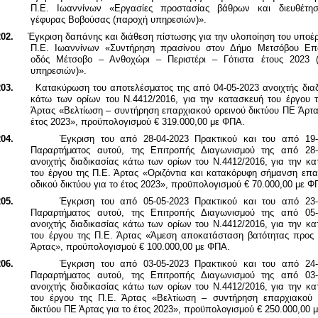
Π.Ε. Ιωαννίνων «Εργασίες προστασίας βάθρων και διευθέτη
γέφυρας Βοβούσας
(παροχή υπηρεσιών)».
02.
Έγκριση δαπάνης και διάθεση πίστωσης για την υλοποίηση του υποέ
Π.Ε. Ιωαννίνων «Συντήρηση πρασίνου στον Δήμο Μετσόβου Επ
οδός Μέτσοβο – Ανθοχώρι – Περιστέρι – Γότιστα έτους 2023 
υπηρεσιών)».
03.
Κατακύρωση του αποτελέσματος
της από 04-05-2023 ανοιχτής δια
κάτω των ορίων του Ν.4412/2016,
για την κατασκευή του
έργου 
Άρτας «Βελτίωση – συντήρηση επαρχιακού ορεινού δικτύου ΠΕ Άρτα
έτος 2023», προϋπολογισμού € 319.000,00 με ΦΠΑ.
04.
Έγκριση του από 28-04-2023 Πρακτικού και του από 19-
Παραρτήματος αυτού, της Επιτροπής Διαγωνισμού της από 28-
ανοιχτής διαδικασίας κάτω των ορίων του Ν.4412/2016, για την κ
του έργου της Π.Ε. Άρτας «Οριζόντια και κατακόρυφη σήμανση επα
οδικού δικτύου για το έτος 2023», προϋπολογισμού € 70.000,00 με Φ
05.
Έγκριση του από 05-05-2023 Πρακτικού και του από 23-
Παραρτήματος αυτού, της Επιτροπής Διαγωνισμού της από 05-
ανοιχτής διαδικασίας
κάτω των ορίων του Ν.4412/2016,
για την κα
του
έργου της Π.Ε. Άρτας «Άμεση αποκατάσταση βατότητας προς 
Άρτας», προϋπολογισμού € 100.000,00 με ΦΠΑ.
06.
Έγκριση του από 03-05-2023 Πρακτικού και του από 24-
Παραρτήματος αυτού, της Επιτροπής Διαγωνισμού της από 03-
ανοιχτής διαδικασίας
κάτω των ορίων του Ν.4412/2016,
για την κα
του
έργου της Π.Ε. Άρτας «Βελτίωση – συντήρηση επαρχιακού 
δικτύου ΠΕ Άρτας για το έτος 2023», προϋπολογισμού € 250.000,00 