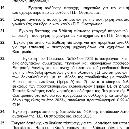
(παροχή υπηρεσιών)».
19.
Έγκριση ανάθεσης παροχής υπηρεσιών για την συντ
ελαιοχρωματισμό κτιρίων ευθύνης Π.Ε. Θεσπρωτίας.
20.
Έγκριση ανάθεσης
παροχής υπηρεσιών για την συντήρηση εγκατα
γεωθερμίας και υδραυλικών κτιρίου Π.Ε. Θεσπρωτίας.
21.
Έγκριση δαπάνης και διάθεση πίστωσης (παροχή υπηρεσιών) 
επισκευή – συντήρηση μηχανημάτων και οχημάτων της Π.Ε. Θεσπρω
22.
Έγκριση δαπάνης και διάθεση πίστωσης για την προμήθεια ανταλλ
για την επισκευή – συντήρηση μηχανημάτων και οχημάτων τ
Θεσπρωτίας.
23.
Έγκριση του Πρακτικού Νο1/24-05-2023 (αποσφράγιση και 
δικαιολογητικών συμμετοχής, τεχνικών και οικονομικών προσφορ
Επιτροπής Διενέργειας του ανοιχτού ηλεκτρονικού μειοδοτικού δια
για την «Ανάδειξη εργολάβων για την υλοποίηση 1) των υπηρεσιών
των δακοπληθυσμών με τη μέθοδο της παγιδοθεσίας με παγίδε
Mcphail στους ελαιώνες (Τμήμα Α) και 2) τον από εδάφους δολ
ψεκασμό των προστατευόμενων ελαιοδέντρων (Τμήμα Β), σε Δημοτι
Τοπικές Κοινότητες εντός χωρικής αρμοδιότητας της Περιφερειακής 
Θεσπρωτίας στο πλαίσιο του προγράμματος συλλογικής καταπολέμη
δάκου της ελιάς το έτος 2023», συνολικού προϋπολογισμού € 99.4
ΦΠΑ.
24.
Έγκριση πραγματοποίησης δαπανών και διάθεσης πιστώσεων λειτο
αναγκών της Π.Ε. Θεσπρωτίας οικ. έτους 2023.
25.
Έγκριση δαπάνης και διάθεση πίστωσης για την υλοποίηση του υποέ
Περιφέρειας Ηπείρου «Κοπή χόρτων και κλάδεμα δέντρων τ