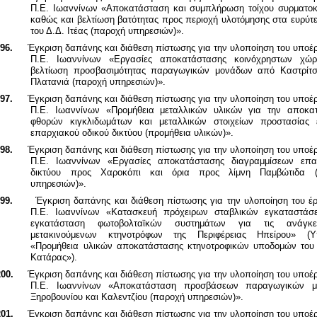
Π.Ε. Ιωαννίνων «Αποκατάσταση και συμπλήρωση τοίχου συρματοκ
καθώς και βελτίωση βατότητας προς περιοχή υλοτόμησης στα ευρύτ
του Δ.Δ. Ιτέας (παροχή υπηρεσιών)».
96.
Έγκριση δαπάνης και διάθεση πίστωσης για την υλοποίηση του υποέ
Π.Ε. Ιωαννίνων «Εργασίες αποκατάστασης κοινόχρηστων χώ
βελτίωση προσβασιμότητας παραγωγικών μονάδων από Καστρίτ
Πλατανιά (παροχή υπηρεσιών)».
97.
Έγκριση δαπάνης και διάθεση πίστωσης για την υλοποίηση του υποέ
Π.Ε. Ιωαννίνων «Προμήθεια μεταλλικών υλικών για την αποκα
φθορών κιγκλιδωμάτων και μεταλλικών στοιχείων προστασίας 
επαρχιακού οδικού δικτύου (προμήθεια υλικών)».
98.
Έγκριση δαπάνης και διάθεση πίστωσης για την υλοποίηση του υποέ
Π.Ε. Ιωαννίνων «Εργασίες αποκατάστασης διαγραμμίσεων επα
δικτύου προς Χαροκόπι και όρια προς λίμνη Παμβώτιδα (
υπηρεσιών)».
99.
Έγκριση δαπάνης και διάθεση πίστωσης για την υλοποίηση του έρ
Π.Ε. Ιωαννίνων «Κατασκευή πρόχειρων σταβλικών εγκαταστάσ
εγκατάσταση φωτοβολταϊκών συστημάτων για τις ανάγκ
μετακινούμενων κτηνοτρόφων της Περιφέρειας Ηπείρου» (Υ
«Προμήθεια υλικών αποκατάστασης κτηνοτροφικών υποδομών του
Κατάρας»).
00.
Έγκριση δαπάνης και διάθεση πίστωσης για την υλοποίηση του υποέ
Π.Ε. Ιωαννίνων «Αποκατάσταση προσβάσεων παραγωγικών μ
Ξηροβουνίου και Καλεντζίου (παροχή υπηρεσιών)».
01.
Έγκριση δαπάνης και διάθεση πίστωσης για την υλοποίηση του υποέ