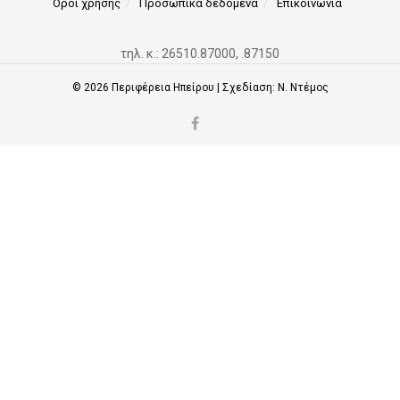
Όροι χρήσης
Προσωπικά δεδομένα
Επικοινωνία
τηλ. κ.: 26510.87000, .87150
© 2026
Περιφέρεια Ηπείρου
| Σχεδίαση:
Ν. Ντέμος