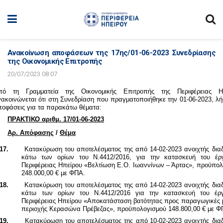
Ανακοίνωση αποφάσεων της 17ης/01-06-2023 Συνεδρίασης
της Οικονομικής Επιτροπής
20/07/2023 08:07
πό τη Γραμματεία της Οικονομικής Επιτροπής της Περιφέρειας Ηπ
ακοινώνεται ότι στη Συνεδρίαση που πραγματοποιήθηκε την 01-06-2023, λ
οφάσεις για τα παρακάτω θέματα:
ΠΡΑΚΤΙΚΟ αριθμ. 17/01-06-2023
Αρ. Απόφασης
/
Θέμα
17.
Κατακύρωση του αποτελέσματος της από
14-02-2023 ανοιχτής δια
κάτω των ορίων του Ν.4412/2016, για την κατασκευή του έρ
Περιφέρειας Ηπείρου «Βελτίωση Ε.Ο. Ιωαννίνων – Άρτας», προϋπολ
248.000,00 € με ΦΠΑ.
18.
Κατακύρωση του αποτελέσματος της από
14-02-2023 ανοιχτής δια
κάτω των ορίων του Ν.4412/2016 για την κατασκευή του έρ
Περιφέρειας Ηπείρου «
Αποκατάσταση βατότητας προς παραγωγικές 
περιοχής Κερασώνα Πρέβεζας», προϋπολογισμού 148.800,00 € με Φ
19.
Κατακύρωση του αποτελέσματος της από
10-02-2023 ανοιχτής δια