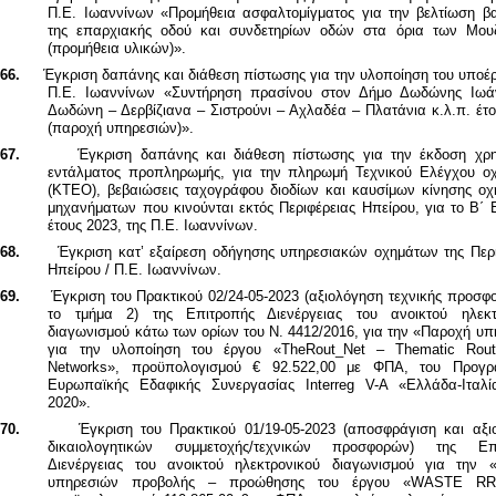
Π.Ε. Ιωαννίνων
«Προμήθεια ασφαλτομίγματος για την βελτίωση βα
της επαρχιακής οδού και συνδετηρίων οδών στα όρια των Μου
(προμήθεια υλικών)».
66.
Έγκριση δαπάνης και διάθεση πίστωσης για την υλοποίηση του υποέ
Π.Ε. Ιωαννίνων «Συντήρηση πρασίνου στον Δήμο Δωδώνης Ιωά
Δωδώνη – Δερβίζιανα – Σιστρούνι – Αχλαδέα – Πλατάνια κ.λ.π. έτ
(παροχή υπηρεσιών)».
67.
Έγκριση δαπάνης και διάθεση πίστωσης για την έκδοση χρη
εντάλματος προπληρωμής, για την πληρωμή Τεχνικού Ελέγχου ο
(ΚΤΕΟ), βεβαιώσεις ταχογράφου διοδίων και
καυσίμων κίνησης οχ
μηχανήματων που κινούνται εκτός Περιφέρειας Ηπείρου,
για το Β΄ 
έτους 2023, της Π.Ε. Ιωαννίνων.
68.
Έγκριση κατ’ εξαίρεση οδήγησης υπηρεσιακών οχημάτων της Περι
Ηπείρου / Π.Ε. Ιωαννίνων.
69.
Έγκριση του Πρακτικού 02/24-05-2023 (αξιολόγηση τεχνικής προσφ
το τμήμα 2) της Επιτροπής Διενέργειας του ανοικτού ηλεκτ
διαγωνισμού κάτω των ορίων του Ν. 4412/2016, για την «Παροχή υ
για την υλοποίηση του έργου «TheRout_Net – Thematic Rou
Networks», προϋπολογισμού € 92.522,00 με ΦΠΑ, του Προγρ
Ευρωπαϊκής Εδαφικής Συνεργασίας Interreg V-A «Ελλάδα-Ιταλί
2020».
70.
Έγκριση του Πρακτικού 01/19-05-2023 (αποσφράγιση και αξι
δικαιολογητικών συμμετοχής/τεχνικών προσφορών) της Επ
Διενέργειας του ανοικτού ηλεκτρονικού διαγωνισμού για την 
υπηρεσιών προβολής – προώθησης του έργου «WASTE RR