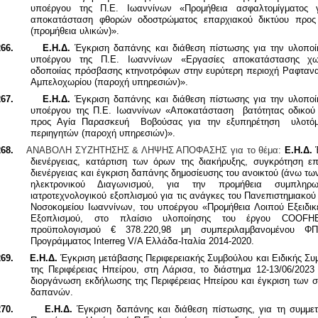
υποέργου της Π.Ε. Ιωαννίνων «Προμήθεια ασφαλτομίγματος 
αποκατάσταση φθορών οδοστρώματος επαρχιακού δικτύου προ
(προμήθεια υλικών)».
66.
Ε.Η.Δ.
Έγκριση δαπάνης και διάθεση πίστωσης για την υλοποί
υποέργου της Π.Ε. Ιωαννίνων «Εργασίες αποκατάστασης χω
οδοποιίας πρόσβασης κτηνοτρόφων στην ευρύτερη περιοχή Ραφτανα
Αμπελοχωρίου (παροχή υπηρεσιών)».
67.
Ε.Η.Δ.
Έγκριση δαπάνης και διάθεση πίστωσης για την υλοποί
υποέργου της Π.Ε. Ιωαννίνων «Αποκατάσταση βατότητας οδικού 
προς Αγία Παρασκευή Βοβούσας για την εξυπηρέτηση υλοτό
περιηγητών (παροχή υπηρεσιών)».
68.
ΑΝΑΒΟΛΗ ΣΥΖΗΤΗΣΗΣ & ΛΗΨΗΣ ΑΠΟΦΑΣΗΣ για το θέμα:
Ε.Η.Δ.
διενέργειας, κατάρτιση των όρων της διακήρυξης, συγκρότηση επ
διενέργειας και έγκριση δαπάνης δημοσίευσης του ανοικτού (άνω τω
ηλεκτρονικού Διαγωνισμού,
για την προμήθεια συμπληρωμ
ιατροτεχνολογικού εξοπλισμού για τις ανάγκες του Πανεπιστημιακού
Νοσοκομείου Ιωαννίνων, του υποέργου «Προμήθεια Λοιπού Εξειδικ
Εξοπλισμού, στο πλαίσιο υλοποίησης του έργου COOFH
προϋπολογισμού € 378.220,98 μη συμπεριλαμβανομένου ΦΠ
Προγράμματος Interreg V/A Ελλάδα-Ιταλία 2014-2020.
69.
Ε.Η.Δ.
Έγκριση μετάβασης Περιφερειακής Συμβούλου και Ειδικής Σ
της
Περιφέρειας Ηπείρου, στη Λάρισα, το διάστημα 12-13/06/2023
διοργάνωση εκδήλωσης της Περιφέρειας Ηπείρου και έγκριση των σ
δαπανών.
70.
Ε.Η.Δ.
Έγκριση δαπάνης και διάθεση πίστωσης, για τη συμμετ