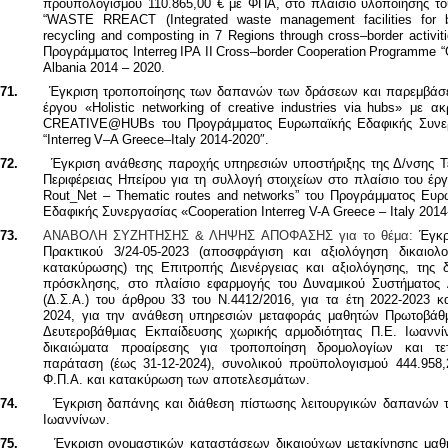
προϋπολογισμού 110.865,00 € με ΦΠΑ, στο πλαίσιο υλοποίησης το
“
WASTE
RREACT
(
Integrated
waste
management
facilities
for
recycling
and
composting
in
7
Regions
through
cross
–
border
activit
Προγράμματος
Interreg
IPA
II
Cross
–
border
Cooperation
Programme
“
Albania
2014 – 2020.
71.
Έγκριση τροποποίησης των δαπανών των δράσεων και παρεμβάσ
έργου «
Holistic
networking
of
creative
industries
via
hubs
» με ακ
CREATIVE@HUBs του Προγράμματος Ευρωπαϊκής Εδαφικής Συνε
“
Interreg
V
–
A
Greece
–
Italy
2014-2020″.
72.
Έγκριση ανάθεσης παροχής υπηρεσιών υποστήριξης της Δ/νσης Τ
Περιφέρειας Ηπείρου για τη συλλογή στοιχείων στο πλαίσιο του έργ
Rout
­_
Net
–
Thematic
routes
and
networks
” του Προγράμματος Ευρ
Εδαφικής Συνεργασίας «Cooperation Interreg V-A Greece – Italy 2014
73.
ΑΝΑΒΟΛΗ ΣΥΖΗΤΗΣΗΣ & ΛΗΨΗΣ ΑΠΟΦΑΣΗΣ για το θέμα:
Έγκρ
Πρακτικού 3/24-05-2023 (αποσφράγιση και αξιολόγηση δικαιολο
κατακύρωσης) της Επιτροπής Διενέργειας και αξιολόγησης, της δ
πρόσκλησης,
στο πλαίσιο εφαρμογής του Δυναμικού Συστήματος
(Δ.Σ.Α.) του άρθρου 33 του Ν.4412/2016, για τα έτη 2022-2023 κ
2024, για την ανάθεση υπηρεσιών μεταφοράς μαθητών Πρωτοβάθμ
Δευτεροβάθμιας Εκπαίδευσης χωρικής αρμοδιότητας Π.Ε. Ιωανν
δικαιώματα προαίρεσης για τροποποίηση δρομολογίων και τε
παράταση (έως 31-12-2024), συνολικού προϋπολογισμού
444.958
Φ.Π.Α.
και κατακύρωση των αποτελεσμάτων.
74.
Έγκριση δαπάνης και διάθεση πίστωσης λειτουργικών δαπανών τ
Ιωαννίνων.
75.
Έγκριση ονομαστικών καταστάσεων δικαιούχων μετακίνησης μαθ