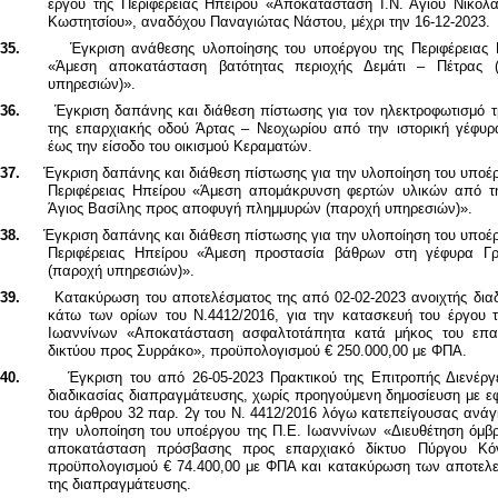
έργου της Περιφέρειας Ηπείρου «Αποκατάσταση Ι.Ν. Αγίου Νικολά
Κωστητσίου», αναδόχου Παναγιώτας Νάστου, μέχρι την 16-12-2023.
35.
Έγκριση ανάθεσης υλοποίησης του υποέργου της Περιφέρειας 
«Άμεση αποκατάσταση βατότητας περιοχής Δεμάτι – Πέτρας 
υπηρεσιών)».
36.
Έγκριση δαπάνης και διάθεση πίστωσης για τ
o
ν ηλεκτροφωτισμό τ
της επαρχιακής οδού Άρτας – Νεοχωρίου από την ιστορική γέφυρ
έως την είσοδο του οικισμού Κεραματών.
37.
Έγκριση δαπάνης και διάθεση πίστωσης για την υλοποίηση του υποέ
Περιφέρειας Ηπείρου «Άμεση απομάκρυνση φερτών υλικών από τ
Άγιος Βασίλης προς αποφυγή πλημμυρών (παροχή υπηρεσιών)»
.
38.
Έγκριση δαπάνης και διάθεση πίστωσης για την υλοποίηση του υποέ
Περιφέρειας Ηπείρου «Άμεση προστασία βάθρων στη γέφυρα Γρ
(παροχή υπηρεσιών)».
39.
Κατακύρωση του αποτελέσματος της από 02-02-2023 ανοιχτής διαδ
κάτω των ορίων του Ν.4412/2016, για την κατασκευή του έργου τ
Ιωαννίνων «Αποκατάσταση ασφαλτοτάπητα κατά μήκος του επα
δικτύου προς Συρράκο», προϋπολογισμού € 250.000,00 με ΦΠΑ.
40.
Έγκριση του από 26-05-2023 Πρακτικού της Επιτροπής Διενέργε
διαδικασίας διαπραγμάτευσης, χωρίς προηγούμενη δημοσίευση
με ε
του άρθρου 32 παρ. 2γ του Ν. 4412/2016 λόγω κατεπείγουσας ανάγ
την υλοποίηση του υποέργου της Π.Ε. Ιωαννίνων «Διευθέτηση όμβρ
αποκατάσταση πρόσβασης προς επαρχιακό δίκτυο Πύργου Κόν
προϋπολογισμού € 74.400,00 με ΦΠΑ
και κατακύρωση των αποτελ
της διαπραγμάτευσης.