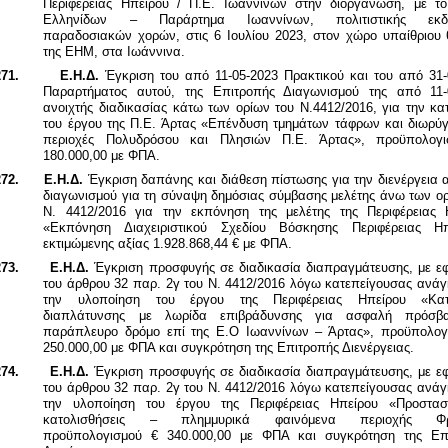
Περιφέρειας Ηπείρου / Π.Ε. Ιωαννίνων στην διοργάνωση, με το
Ελληνίδων – Παράρτημα Ιωαννίνων, πολιτιστικής εκδ
παραδοσιακών χορών, στις 6 Ιουλίου 2023, στον χώρο υπαίθριου 
της ΕΗΜ, στα Ιωάννινα.
71.
Ε.Η.Δ.
Έγκριση του από 11-05-2023 Πρακτικού και του από 31-
Παραρτήματος αυτού, της Επιτροπής Διαγωνισμού της από 11-
ανοιχτής διαδικασίας κάτω των ορίων του Ν.4412/2016, για την κ
του έργου της Π.Ε. Άρτας «Επένδυση τμημάτων τάφρων και διωρύγ
περιοχές Πολυδρόσου και Πλησιών Π.Ε. Άρτας», προϋπολογ
180.000,00 με ΦΠΑ.
72.
Ε.Η.Δ.
Έγκριση δαπάνης και διάθεση πίστωσης για την διενέργεια
διαγωνισμού για τη σύναψη δημόσιας σύμβασης μελέτης άνω των ορ
Ν. 4412/2016 για την εκπόνηση της μελέτης της Περιφέρειας 
«Εκπόνηση Διαχειριστικού Σχεδίου Βόσκησης Περιφέρειας Ηπ
εκτιμώμενης αξίας 1.928.868,44 € με ΦΠΑ.
73.
Ε.Η.Δ.
Έγκριση προσφυγής σε διαδικασία διαπραγμάτευσης, με ε
του άρθρου 32 παρ. 2γ του Ν. 4412/2016 λόγω κατεπείγουσας ανάγ
την υλοποίηση του έργου της Περιφέρειας Ηπείρου
«Κα
διαπλάτυνσης με λωρίδα επιβράδυνσης για ασφαλή πρόσβ
παράπλευρο δρόμο επί της Ε.Ο Ιωαννίνων – Άρτας»
, προϋπολογ
250.000,00 με ΦΠΑ και συγκρότηση της Επιτροπής Διενέργειας.
74.
Ε.Η.Δ.
Έγκριση προσφυγής σε διαδικασία διαπραγμάτευσης, με ε
του άρθρου 32 παρ. 2γ του Ν. 4412/2016 λόγω κατεπείγουσας ανάγ
την υλοποίηση του έργου της Περιφέρειας Ηπείρου
«Προστα
κατολισθήσεις – πλημμυρικά φαινόμενα περιοχής Φρ
προϋπολογισμού € 340.000,00 με ΦΠΑ και συγκρότηση της Επ