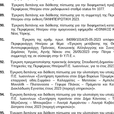
88.
Έγκριση δαπάνης και διάθεσης πίστωσης για την διαφημιστική προ
Περιφέρειας Ηπείρου στον ραδιοφωνικό σταθμό
status
fm
1077.
89.
Έγκριση δαπάνης και διάθεσης πίστωσης για τη συμμετοχή της Περ
Ηπείρου στην έκθεση ΠΑΝΗΠΕΙΡΩΤΙΚΗ 2023.
90.
Έγκριση δαπάνης και διάθεσης πίστωσης για την διαφημιστική κατ
της Περιφέρειας Ηπείρου στην ομογενειακή εφημερίδα «ΕΘΝΙΚΟΣ
Νέας Υόρκης.
91.
Έγκριση της αριθμ. πρωτ. 84099/1014/25-05-2023 απόφα
Περιφερειάρχη Ηπείρου με θέμα: «Έγκριση μετάβασης της Θε
Αντιπεριφερειάρχη Πρόνοιας, Κοινωνικής Αλληλεγγύης και Συνο
Δημόσιας Υγείας, Αγνής Νάκου στις 26/05/2023 στην Πάτρα 
συμμετοχή της σε σύσκεψη στην 6
Υ.Π.Ε.».
η
92.
Έγκριση πραγματοποίησης πρακτικής άσκησης Σπουδαστή Δημοσίου 
Υπηρεσίες της Περιφέρειας Ηπείρου/Π.Ε. Ιωαννίνων, για το έτος 202
93.
Έγκριση δαπάνης και διάθεση πίστωσης για την υλοποίηση του υποέ
Π.Ε. Ιωαννίνων «Συντήρηση πρασίνου στον Δήμο Βορείων Τζουμέρ
επαρχιακή οδός-Συρράκο – Καλαρρύτες – Ματσούκι – Αμπελ
Μονολίθι – Πλατανούσα – Γέφυρα Πλάκας – Πράμαντα και Κα
Διακλάδωση Εγνατίας έτους 2023 (παροχή υπηρεσιών)».
94.
Έγκριση δαπάνης και διάθεση πίστωσης για την υλοποίηση του υποέ
Π.Ε. Ιωαννίνων «Συντήρηση πρασίνου στον Δήμο Κόνιτσας – Τ
Μέρτζιανης – Μπουραζάνι – Λουτρά Αμαράντου – Λουτρά Καβάσ
Δίστρατο έτους 2023 (παροχή υπηρεσιών)».
95.
Έγκριση δαπάνης και διάθεση πίστωσης για την υλοποίηση του υποέ