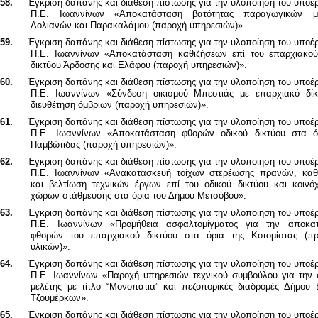
58.
Έγκριση δαπάνης και διάθεση πίστωσης για την υλοποίηση του υποέ
Π.Ε. Ιωαννίνων «Αποκατάσταση βατότητας παραγωγικών μ
Δολιανών και Παρακαλάμου (παροχή υπηρεσιών)».
59.
Έγκριση δαπάνης και διάθεση πίστωσης για την υλοποίηση του υποέ
Π.Ε. Ιωαννίνων «Αποκατάσταση καθιζήσεων επί του επαρχιακού
δικτύου Άρδοσης και Ελάφου (παροχή υπηρεσιών)».
60.
Έγκριση δαπάνης και διάθεση πίστωσης για την υλοποίηση του υποέ
Π.Ε. Ιωαννίνων «Σύνδεση οικισμού Μπεστιάς με επαρχιακό δίκ
διευθέτηση όμβριων (παροχή υπηρεσιών)».
61.
Έγκριση δαπάνης και διάθεση πίστωσης για την υλοποίηση του υποέ
Π.Ε. Ιωαννίνων «Αποκατάσταση φθορών οδικού δικτύου στα ό
Παμβώτιδας (παροχή υπηρεσιών)».
62.
Έγκριση δαπάνης και διάθεση πίστωσης για την υλοποίηση του υποέ
Π.Ε. Ιωαννίνων «Ανακατασκευή τοίχων στερέωσης πρανών, καθ
και βελτίωση τεχνικών έργων επί του οδικού δικτύου και κοινό
χώρων στάθμευσης στα όρια του Δήμου Μετσόβου».
63.
Έγκριση δαπάνης και διάθεση πίστωσης για την υλοποίηση του υποέ
Π.Ε. Ιωαννίνων «Προμήθεια ασφαλτομίγματος για την αποκα
φθορών του επαρχιακού δικτύου στα όρια της Κοτομίστας (πρ
υλικών)».
64.
Έγκριση δαπάνης και διάθεση πίστωσης για την υλοποίηση του υποέ
Π.Ε. Ιωαννίνων «Παροχή υπηρεσιών τεχνικού συμβούλου για την 
μελέτης με τίτλο “Μονοπάτια” και πεζοπορικές διαδρομές Δήμου 
Τζουμέρκων».
65.
Έγκριση δαπάνης και διάθεση πίστωσης για την υλοποίηση του υπο