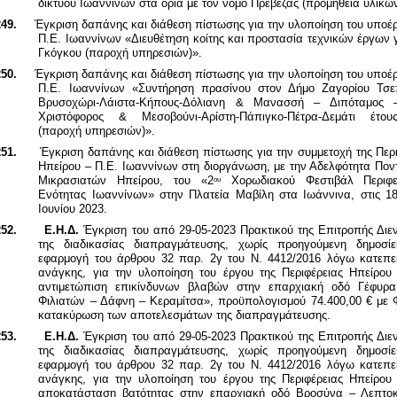
δικτύου Ιωαννίνων στα όρια με τον νομό Πρέβεζας (προμήθεια υλικών
49.
Έγκριση δαπάνης και διάθεση πίστωσης για την υλοποίηση του υποέ
Π.Ε. Ιωαννίνων «Διευθέτηση κοίτης και προστασία τεχνικών έργων
Γκόγκου (παροχή υπηρεσιών)».
50.
Έγκριση δαπάνης και διάθεση πίστωσης για την υλοποίηση του υποέ
Π.Ε. Ιωαννίνων «Συντήρηση πρασίνου στον Δήμο Ζαγορίου Τσε
Βρυσοχώρι-Λάιστα-Κήπους-Δόλιανη & Μανασσή – Διπόταμος 
Χριστόφορος & Μεσοβούνι-Αρίστη-Πάπιγκο-Πέτρα-Δεμάτι έτο
(παροχή υπηρεσιών)».
51.
Έγκριση δαπάνης και διάθεση πίστωσης για την συμμετοχή της Περ
Ηπείρου – Π.Ε. Ιωαννίνων στη διοργάνωση, με την Αδελφότητα Πον
Μικρασιατών Ηπείρου, του «2
Χορωδιακού Φεστιβάλ Περιφε
ου
Ενότητας Ιωαννίνων» στην Πλατεία Μαβίλη στα Ιωάννινα, στις 18
Ιουνίου 2023.
52.
Ε.Η.Δ.
Έγκριση του από 29-05-2023 Πρακτικού της Επιτροπής Διε
της διαδικασίας διαπραγμάτευσης, χωρίς προηγούμενη δημοσ
εφαρμογή του άρθρου 32 παρ. 2γ του Ν. 4412/2016 λόγω κατεπε
ανάγκης, για την υλοποίηση του έργου της Περιφέρειας Ηπείρου
αντιμετώπιση επικίνδυνων βλαβών στην επαρχιακή οδό Γέφυρ
Φιλιατών – Δάφνη – Κεραμίτσα», προϋπολογισμού 74.400,00 € μ
κατακύρωση των αποτελεσμάτων της διαπραγμάτευσης.
53.
Ε.Η.Δ.
Έγκριση του από 29-05-2023 Πρακτικού της Επιτροπής Διε
της διαδικασίας διαπραγμάτευσης, χωρίς προηγούμενη δημοσ
εφαρμογή του άρθρου 32 παρ. 2γ του Ν. 4412/2016 λόγω κατεπε
ανάγκης, για την υλοποίηση του έργου της Περιφέρειας Ηπείρου
αποκατάσταση βατότητας στην επαρχιακή οδό Βροσύνα – Λεπτο