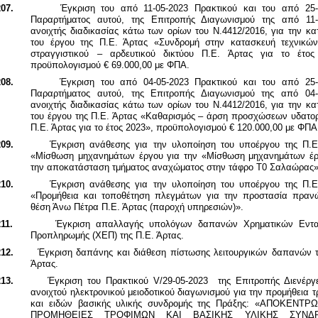
07.
Έγκριση του από 11-05-2023 Πρακτικού και του από 25-
Παραρτήματος αυτού, της Επιτροπής Διαγωνισμού της από 11-
ανοιχτής διαδικασίας κάτω των ορίων του Ν.4412/2016, για την κ
του έργου της Π.Ε. Άρτας «Συνδρομή στην κατασκευή τεχνικώ
στραγγιστικού – αρδευτικού δικτύου Π.Ε. Άρτας για το έτος
προϋπολογισμού € 69.000,00 με ΦΠΑ.
08.
Έγκριση του από 04-05-2023 Πρακτικού και του από 25-
Παραρτήματος αυτού, της Επιτροπής Διαγωνισμού της από 04-
ανοιχτής διαδικασίας κάτω των ορίων του Ν.4412/2016, για την κ
του έργου της Π.Ε. Άρτας «Καθαρισμός – άρση προσχώσεων υδατο
Π.Ε. Άρτας για το έτος 2023», προϋπολογισμού € 120.000,00 με ΦΠΑ
09.
Έγκριση ανάθεσης για την υλοποίηση του υποέργου της Π.Ε
«Μίσθωση μηχανημάτων έργου για την «Μίσθωση μηχανημάτων έρ
την αποκατάσταση τμήματος αναχώματος στην τάφρο Τ0 Σαλαώρας»
10.
Έγκριση ανάθεσης
για την υλοποίηση
του υποέργου της Π.Ε
«Προμήθεια και τοποθέτηση πλεγμάτων για την προστασία πραν
θέση Άνω Πέτρα Π.Ε. Άρτας (παροχή υπηρεσιών)».
11.
Έγκριση απαλλαγής υπολόγων δαπανών Χρηματικών Εντ
Προπληρωμής (ΧΕΠ) της Π.Ε. Άρτας.
12.
Έγκριση δαπάνης και διάθεση πίστωσης λειτουργικών δαπανών τ
Άρτας.
13.
Έγκριση του Πρακτικού V/29-05-2023 της Επιτροπής Διενέργε
ανοιχτού ηλεκτρονικού μειοδοτικού διαγωνισμού για την προμήθεια 
και ειδών βασικής υλικής συνδρομής της Πράξης: «ΑΠΟΚΕΝΤ
ΠΡΟΜΗΘΕΙΕΣ ΤΡΟΦΙΜΩΝ ΚΑΙ ΒΑΣΙΚΗΣ ΥΛΙΚΗΣ ΣΥΝΔΡ