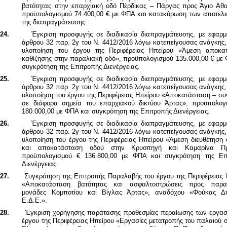
βατότητας στην επαρχιακή οδό Πέρδικας – Πάργας προς Άγιο Αθα
προϋπολογισμού 74.400,00 € με ΦΠΑ και κατακύρωση των αποτελ
της διαπραγμάτευσης.
24.
Έγκριση προσφυγής σε διαδικασία διαπραγμάτευσης, με εφαρμ
άρθρου 32 παρ. 2γ του Ν. 4412/2016 λόγω κατεπείγουσας ανάγκης,
υλοποίηση του έργου της Περιφέρειας Ηπείρου «Άμεση αποκα
καθίζησης στην παραλιακή οδό», προϋπολογισμού
135.000,00 € με
συγκρότηση της Επιτροπής Διενέργειας.
25.
Έγκριση προσφυγής σε διαδικασία διαπραγμάτευσης, με εφαρμ
άρθρου 32 παρ. 2γ του
Ν. 4412/2016 λόγω κατεπείγουσας ανάγκης,
υλοποίηση του έργου της Περιφέρειας Ηπείρου «Αποκατάσταση – συ
σε διάφορα σημεία του επαρχιακού δικτύου Άρτας», προϋπολογ
180.000,00 με ΦΠΑ και συγκρότηση της Επιτροπής Διενέργειας.
26.
Έγκριση προσφυγής σε διαδικασία διαπραγμάτευσης, με εφαρμ
άρθρου 32 παρ. 2γ του Ν. 4412/2016 λόγω κατεπείγουσας ανάγκης,
υλοποίηση του έργου της Περιφέρειας Ηπείρου «Άμεση διευθέτηση 
και αποκατάσταση οδού στην Κρυοπηγή και Καμαρίνα Πρέ
προϋπολογισμού € 136.800,00 με ΦΠΑ και συγκρότηση της Επ
Διενέργειας.
27.
Συγκρότηση της Επιτροπής Παραλαβής του έργου της Περιφέρειας 
«Αποκατάσταση βατότητας και ασφαλτοστρώσεις προς παρα
μονάδες Κομποτίου και Βίγλας Άρτας», αναδόχου «Φούκας Δη
Ε.Δ.Ε.».
28.
Έγκριση χορήγησης παράτασης προθεσμίας περαίωσης των εργασ
έργου της Περιφέρειας Ηπείρου «Εργασίες μετατροπής του παλαιού 