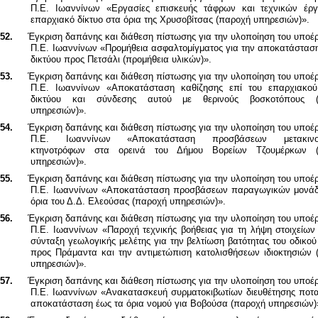
Π.Ε. Ιωαννίνων «Εργασίες επισκευής τάφρων και τεχνικών έρ
επαρχιακό δίκτυο στα όρια της Χρυσοβίτσας (παροχή υπηρεσιών)».
52.
Έγκριση δαπάνης και διάθεση πίστωσης για την υλοποίηση του υποέ
Π.Ε. Ιωαννίνων «Προμήθεια ασφαλτομίγματος για την αποκατάσταση
δικτύου προς Πετσάλι (προμήθεια υλικών)».
53.
Έγκριση δαπάνης και διάθεση πίστωσης για την υλοποίηση του υποέ
Π.Ε. Ιωαννίνων «Αποκατάσταση καθίζησης επί του επαρχιακού
δικτύου και σύνδεσης αυτού με θερινούς βοσκοτόπους (
υπηρεσιών)».
54.
Έγκριση δαπάνης και διάθεση πίστωσης για την υλοποίηση του υποέ
Π.Ε. Ιωαννίνων «Αποκατάσταση προσβάσεων μετακινο
κτηνοτρόφων στα ορεινά του Δήμου Βορείων Τζουμέρκων (
υπηρεσιών)».
55.
Έγκριση δαπάνης και διάθεση πίστωσης για την υλοποίηση του υποέ
Π.Ε. Ιωαννίνων
«Αποκατάσταση προσβάσεων παραγωγικών μονά
όρια του Δ.Δ. Ελεούσας (παροχή υπηρεσιών)».
56.
Έγκριση δαπάνης και διάθεση πίστωσης για την υλοποίηση του υποέ
Π.Ε. Ιωαννίνων «Παροχή τεχνικής βοήθειας για τη λήψη στοιχείων
σύνταξη γεωλογικής μελέτης για την βελτίωση βατότητας του οδικού
προς Πράμαντα και την αντιμετώπιση κατολισθήσεων ιδιοκτησιών 
υπηρεσιών)».
57.
Έγκριση δαπάνης και διάθεση πίστωσης για την υλοποίηση του υποέ
Π.Ε. Ιωαννίνων «Ανακατασκευή συρματοκιβωτίων διευθέτησης ποτα
αποκατάσταση έως τα όρια νομού για Βοβούσα (παροχή υπηρεσιών)