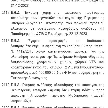
συνθηκών», αναδόχου «Σ. ΠΟΥΛΙΑΝΟΣ & ΣΙΑ Ε.Ε.», μέχρι την
31-12-2023.
Ε.Η.Δ.
Έγκριση χορήγησης παράτασης προθεσμίας
περαίωσης των εργασιών του έργου της Περιφέρειας
Ηπείρου «Εργασίες μετατροπής του παλαιού σχολείου
Ελαταριάς σε ορειβατικό καταφύγιο», αναδόχου «Π.
Παπαδημητρίου & ΣΙΑ Ο.Ε.», μέχρι την 22-12-2023.
Ε.Η.Δ.
Έγκριση προσφυγής σε διαδικασία
διαπραγμάτευσης, με εφαρμογή του άρθρου 32 παρ. 2γ του
Ν. 4412/2016 λόγω κατεπείγουσας ανάγκης, για την
υλοποίηση του έργου της Περιφέρειας Ηπείρου «Εργασίες
διαμόρφωσης γραφειακών χώρων, χώρου VTS και
κρατητηρίων εντός του κτιρίου Τ2 Λιμένα Ηγουμενίτσας»,
προϋπολογισμού 400.000,00 € με ΦΠΑ και συγκρότηση της
Επιτροπής Διενέργειας.
Ε.Η.Δ.
Έγκριση ανάθεσης υλοποίησης του υποέργου της
Περιφέρειας Ηπείρου «Άμεση διευθέτηση υδάτων προς
αποφυγή πλημμυρών περιοχής Μαζαρακιάς (παροχή
υπηρεσιών)».
Ε.Η.Δ.
Έγκριση ανάθεσης υλοποίησης του υποέργου της