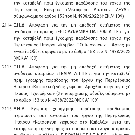
την καταβολή πριμ έγκαιρης παράδοσης του έργου της
Περιφέρειας Ηπείρου «Μεταφορά Δικτύων ΔΕΥΑΙ»,
σύμφωνα με το άρθρο 153 του Ν. 4938/2022 (ΦΕΚ Α’ 109).
Ε.Η.Δ.
Απόφαση για την μη αποδοχή αιτήματος της
αναδόχου εταιρείας «ΕΡΓΟΔΥΝΑΜΙΚΗ ΠΑΤΡΩΝ Α.Τ.Ε.», για
την καταβολή πριμ έγκαιρης παράδοσης του έργου της
Περιφέρειας Ηπείρου «Κόμβος Ε.Ο. Ιωαννίνων – Άρτας με
Εγνατία Οδό», σύμφωνα με το άρθρο 153 του Ν. 4938/2022
(ΦΕΚ Α’ 109).
Ε.Η.Δ.
Απόφαση για την μη αποδοχή αιτήματος της
αναδόχου εταιρείας «ΤΕΔΡΑ Α.Τ.Π.Ε.», για την καταβολή
πριμ έγκαιρης παράδοσης του έργου της Περιφέρειας
Ηπείρου «Κατασκευή νέας γέφυρας Αράχθου στην περιοχή
Πλάκας Τζουμέρκων (2
επαρχιακής οδού)», σύμφωνα με
ης
το άρθρο 153 του Ν. 4938/2022 (ΦΕΚ Α’ 109).
Ε.Η.Δ.
Έγκριση χορήγησης παράτασης προθεσμίας
περαίωσης των εργασιών του έργου της Περιφέρειας
Ηπείρου «Κατασκευή γέφυρας στο Καβαλάρι μετά την
κατάρρευση της γέφυρας στο σημείο αυτό λόγω καιρικών