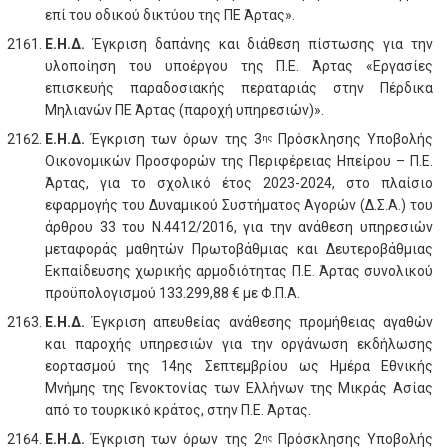
επί του οδικού δικτύου της ΠΕ Άρτας».
Ε.Η.Δ.
Έγκριση δαπάνης και διάθεση πίστωσης για την
υλοποίηση του υποέργου της Π.Ε. Άρτας «Εργασίες
επισκευής παραδοσιακής περαταριάς στην Πέρδικα
Μηλιανών ΠΕ Άρτας (παροχή υπηρεσιών)».
Ε.Η.Δ.
Έγκριση των όρων της 3
Πρόσκλησης Υποβολής
ης
Οικονομικών Προσφορών της Περιφέρειας Ηπείρου – Π.Ε.
Άρτας, για το σχολικό έτος 2023-2024, στο πλαίσιο
εφαρμογής του Δυναμικού Συστήματος Αγορών (Δ.Σ.Α.) του
άρθρου 33 του Ν.4412/2016, για την ανάθεση υπηρεσιών
μεταφοράς μαθητών Πρωτοβάθμιας και Δευτεροβάθμιας
Εκπαίδευσης χωρικής αρμοδιότητας Π.Ε. Άρτας συνολικού
προϋπολογισμού 133.299,88 € με Φ.Π.Α.
Ε.Η.Δ.
Έγκριση απευθείας ανάθεσης προμήθειας αγαθών
και παροχής υπηρεσιών για την οργάνωση εκδήλωσης
εορτασμού της 14ης Σεπτεμβρίου ως Ημέρα Εθνικής
Μνήμης της Γενοκτονίας των Ελλήνων της Μικράς Ασίας
από το τουρκικό κράτος, στην Π.Ε. Άρτας.
Ε.Η.Δ.
Έγκριση των όρων της 2
Πρόσκλησης Υποβολής
ης