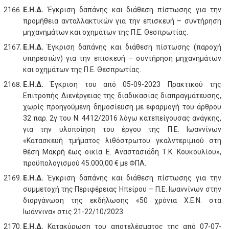
Ε.Η.Δ.
Έγκριση δαπάνης και διάθεση πίστωσης για την
προμήθεια ανταλλακτικών για την επισκευή – συντήρηση
μηχανημάτων και οχημάτων της Π.Ε. Θεσπρωτίας.
Ε.Η.Δ.
Έγκριση δαπάνης και διάθεση πίστωσης (παροχή
υπηρεσιών) για την επισκευή – συντήρηση μηχανημάτων
και οχημάτων της Π.Ε. Θεσπρωτίας.
Ε.Η.Δ.
Έγκριση του από 05-09-2023 Πρακτικού της
Επιτροπής Διενέργειας της διαδικασίας διαπραγμάτευσης,
χωρίς προηγούμενη δημοσίευση με εφαρμογή του άρθρου
32 παρ. 2γ του Ν. 4412/2016 λόγω κατεπείγουσας ανάγκης,
για την υλοποίηση του έργου της Π.Ε. Ιωαννίνων
«Κατασκευή τμήματος λιθόστρωτου γκαλντεριμιού στη
θέση Μακρή έως οικία Ε. Αναστασιάδη Τ.Κ. Κουκουλίου»,
προϋπολογισμού 45.000,00 € με ΦΠΑ.
Ε.Η.Δ.
Έγκριση δαπάνης και διάθεση πίστωσης για την
συμμετοχή της Περιφέρειας Ηπείρου – Π.Ε. Ιωαννίνων στην
διοργάνωση της εκδήλωσης «50 χρόνια Χ.Ε.Ν. στα
Ιωάννινα» στις 21-22/10/2023.
Ε.Η.Δ.
Κατακύρωση του αποτελέσματος της από 07-07-