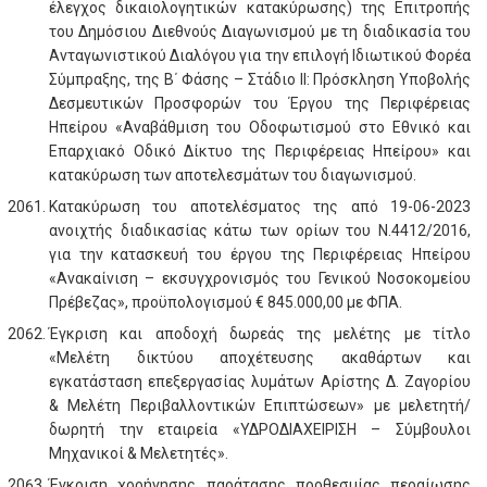
έλεγχος δικαιολογητικών κατακύρωσης) της Επιτροπής
του Δημόσιου Διεθνούς Διαγωνισμού με τη διαδικασία του
Ανταγωνιστικού Διαλόγου για την επιλογή Ιδιωτικού Φορέα
Σύμπραξης, της Β΄ Φάσης – Στάδιο ΙΙ: Πρόσκληση Υποβολής
Δεσμευτικών Προσφορών του Έργου της Περιφέρειας
Ηπείρου «Αναβάθμιση του Οδοφωτισμού στο Εθνικό και
Επαρχιακό Οδικό Δίκτυο της Περιφέρειας Ηπείρου» και
κατακύρωση των αποτελεσμάτων του διαγωνισμού.
Κατακύρωση του αποτελέσματος της από 19-06-2023
ανοιχτής διαδικασίας κάτω των ορίων του Ν.4412/2016,
για την κατασκευή του έργου της Περιφέρειας Ηπείρου
«Ανακαίνιση – εκσυγχρονισμός του Γενικού Νοσοκομείου
Πρέβεζας», προϋπολογισμού € 845.000,00 με ΦΠΑ.
Έγκριση και αποδοχή δωρεάς της μελέτης με τίτλο
«Μελέτη δικτύου αποχέτευσης ακαθάρτων και
εγκατάσταση επεξεργασίας λυμάτων Αρίστης Δ. Ζαγορίου
& Μελέτη Περιβαλλοντικών Επιπτώσεων» με μελετητή/
δωρητή την εταιρεία «ΥΔΡΟΔΙΑΧΕΙΡΙΣΗ – Σύμβουλοι
Μηχανικοί & Μελετητές».
Έγκριση χορήγησης παράτασης προθεσμίας περαίωσης