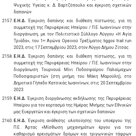
Ψυχικής Υγείας κ. Δ. Βαρτζόπουλο και έγκριση σχετικών
δαπανών.
Ε.Η.Δ.
Έγκριση δαπάνης και διάθεση πίστωσης, για τη
συμμετοχή της Περιφέρειας Ηπείρου / Π.Ε. Ιωαννίνων στην
διοργάνωση, με τον Πολιτιστικό Σύλλογο Λύγγου «Η Αγία
Τριάδα», του 1
Αγώνα Ορεινού Τρεξίματος liggos trail run
ου
2023, στις 17 Σεπτεμβρίου 2023, στον Λύγγο Δήμου Ζίτσας.
Ε.Η.Δ.
Έγκριση δαπάνης και διάθεση πίστωσης, για τη
συμμετοχή της Περιφέρειας Ηπείρου / Π.Ε. Ιωαννίνων στην
διοργάνωση Τουρνουά Μίνι Ποδοσφαίρου Παλαίμαχων
Ποδοσφαιριστών (στη μνήμη του Μάκη Μαρούλη), στο
Δημοτικό Γήπεδο Κατσικάς Ιωαννίνων, στις 20 Σεπτεμβρίου
2023.
Ε.Η.Δ.
Έγκριση διοργάνωσης εκδήλωσης της Περιφέρειας
Ηπείρου για τον εορτασμό της Ημέρας Μνήμης των Εθνικών
μας Ευεργετών και έγκριση των σχετικών δαπανών.
Ε.Η.Δ.
Έγκριση ανάθεσης υλοποίησης του υποέργου της
Π.Ε. Άρτας «Μίσθωση μηχανημάτων έργου για τον
καθαρισμό ερεισμάτων δρόμων και τριγωνικών τάφρων