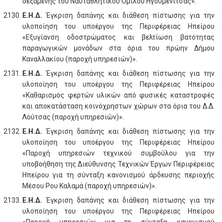
δεξαμενής του Ναυταθλητικού Ομίλου Ηγουμενίτσας».
Ε.Η.Δ.
Έγκριση δαπάνης και διάθεση πίστωσης για την
υλοποίηση του υποέργου της Περιφέρειας Ηπείρου
«Εξυγίανση οδοστρώματος και βελτίωση βατότητας
παραγωγικών μονάδων στα όρια του πρώην Δήμου
Καναλλακίου (παροχή υπηρεσιών)».
Ε.Η.Δ.
Έγκριση δαπάνης και διάθεση πίστωσης για την
υλοποίηση του υποέργου της Περιφέρειας Ηπείρου
«Καθαρισμός φερτών υλικών από φυσικές καταστροφές
και αποκατάσταση κοινόχρηστων χώρων στα όρια του Δ.Δ.
Λούτσας (παροχή υπηρεσιών)».
Ε.Η.Δ.
Έγκριση δαπάνης και διάθεση πίστωσης για την
υλοποίηση του υποέργου της Περιφέρειας Ηπείρου
«Παροχή υπηρεσιών τεχνικού συμβούλου για την
υποβοήθηση της Διεύθυνσης Τεχνικών Έργων Περιφέρειας
Ηπείρου για τη σύνταξη κανονισμού άρδευσης περιοχής
Μέσου Ρου Καλαμά (παροχή υπηρεσιών)».
Ε.Η.Δ.
Έγκριση δαπάνης και διάθεση πίστωσης για την
υλοποίηση του υποέργου της Περιφέρειας Ηπείρου