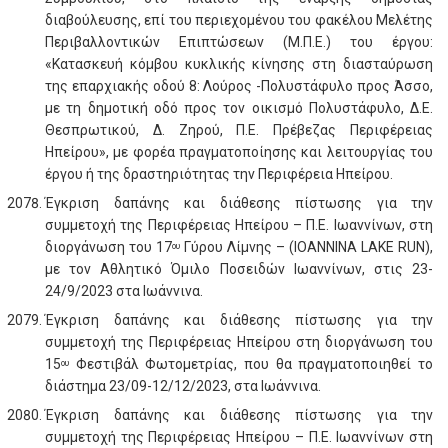
διαβούλευσης, επί του περιεχομένου του φακέλου Μελέτης
Περιβαλλοντικών Επιπτώσεων (Μ.Π.Ε.) του έργου:
«Κατασκευή κόμβου κυκλικής κίνησης στη διασταύρωση
της επαρχιακής οδού 8: Λούρος -Πολυστάφυλο προς Άσσο,
με τη δημοτική οδό προς τον οικισμό Πολυστάφυλο, Δ.Ε.
Θεσπρωτικού, Δ. Ζηρού, Π.Ε. Πρέβεζας Περιφέρειας
Ηπείρου», με φορέα πραγματοποίησης και λειτουργίας του
έργου ή της δραστηριότητας την Περιφέρεια Ηπείρου.
Έγκριση δαπάνης και διάθεσης πίστωσης για την
συμμετοχή της Περιφέρειας Ηπείρου – Π.Ε. Ιωαννίνων, στη
διοργάνωση του 17
Γύρου Λίμνης – (IOANNINA LAKE RUN),
ου
με τον Αθλητικό Όμιλο Ποσειδών Ιωαννίνων, στις 23-
24/9/2023 στα Ιωάννινα.
Έγκριση δαπάνης και διάθεσης πίστωσης για την
συμμετοχή της Περιφέρειας Ηπείρου στη διοργάνωση του
15
Φεστιβάλ Φωτομετρίας, που θα πραγματοποιηθεί το
ου
διάστημα 23/09-12/12/2023, στα Ιωάννινα.
Έγκριση δαπάνης και διάθεσης πίστωσης για την
συμμετοχή της Περιφέρειας Ηπείρου – Π.Ε. Ιωαννίνων στη