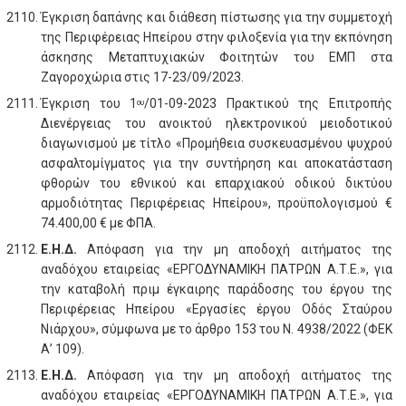
Έγκριση δαπάνης και διάθεση πίστωσης για την συμμετοχή
της Περιφέρειας Ηπείρου στην φιλοξενία για την εκπόνηση
άσκησης Μεταπτυχιακών Φοιτητών του ΕΜΠ στα
Ζαγοροχώρια στις 17-23/09/2023.
Έγκριση του 1
/01-09-2023 Πρακτικού της Επιτροπής
ου
Διενέργειας του ανοικτού ηλεκτρονικού μειοδοτικού
διαγωνισμού με τίτλο «Προμήθεια συσκευασμένου ψυχρού
ασφαλτομίγματος για την συντήρηση και αποκατάσταση
φθορών του εθνικού και επαρχιακού οδικού δικτύου
αρμοδιότητας Περιφέρειας Ηπείρου», προϋπολογισμού €
74.400,00 € με ΦΠΑ.
Ε.Η.Δ.
Απόφαση για την μη αποδοχή αιτήματος της
αναδόχου εταιρείας «ΕΡΓΟΔΥΝΑΜΙΚΗ ΠΑΤΡΩΝ Α.Τ.Ε.», για
την καταβολή πριμ έγκαιρης παράδοσης του έργου της
Περιφέρειας Ηπείρου «Εργασίες έργου Οδός Σταύρου
Νιάρχου», σύμφωνα με το άρθρο 153 του Ν. 4938/2022 (ΦΕΚ
Α’ 109).
Ε.Η.Δ.
Απόφαση για την μη αποδοχή αιτήματος της
αναδόχου εταιρείας «ΕΡΓΟΔΥΝΑΜΙΚΗ ΠΑΤΡΩΝ Α.Τ.Ε.», για