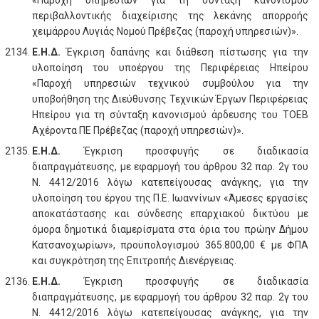
«Παροχή υπηρεσιών για τη σύνταξη κανονισμού
περιβαλλοντικής διαχείρισης της λεκάνης απορροής
χειμάρρου Λυγιάς Νομού Πρέβεζας (παροχή υπηρεσιών)».
Ε.Η.Δ.
Έγκριση δαπάνης και διάθεση πίστωσης για την
υλοποίηση του υποέργου της Περιφέρειας Ηπείρου
«Παροχή υπηρεσιών τεχνικού συμβούλου για την
υποβοήθηση της Διεύθυνσης Τεχνικών Έργων Περιφέρειας
Ηπείρου για τη σύνταξη κανονισμού άρδευσης του ΤΟΕΒ
Αχέροντα ΠΕ Πρέβεζας (παροχή υπηρεσιών)».
Ε.Η.Δ.
Έγκριση προσφυγής σε διαδικασία
διαπραγμάτευσης, με εφαρμογή του άρθρου 32 παρ. 2γ του
Ν. 4412/2016 λόγω κατεπείγουσας ανάγκης, για την
υλοποίηση του έργου της Π.Ε. Ιωαννίνων «Άμεσες εργασίες
αποκατάστασης και σύνδεσης επαρχιακού δικτύου με
όμορα δημοτικά διαμερίσματα στα όρια του πρώην Δήμου
Κατσανοχωρίων», προϋπολογισμού 365.800,00 € με ΦΠΑ
και συγκρότηση της Επιτροπής Διενέργειας.
Ε.Η.Δ.
Έγκριση προσφυγής σε διαδικασία
διαπραγμάτευσης, με εφαρμογή του άρθρου 32 παρ. 2γ του
Ν. 4412/2016 λόγω κατεπείγουσας ανάγκης, για την