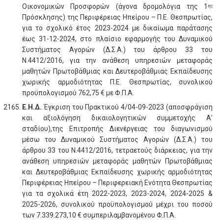
Οικονομικών Προσφορών (άγονα δρομολόγια της 1
ης
Πρόσκλησης) της Περιφέρειας Ηπείρου – Π.Ε. Θεσπρωτίας,
για το σχολικό έτος 2023-2024 με δικαίωμα παράτασης
έως 31-12-2024, στο πλαίσιο εφαρμογής του Δυναμικού
Συστήματος Αγορών (Δ.Σ.Α.) του άρθρου 33 του
Ν.4412/2016, για την ανάθεση υπηρεσιών μεταφοράς
μαθητών Πρωτοβάθμιας και Δευτεροβάθμιας Εκπαίδευσης
χωρικής αρμοδιότητας Π.Ε. Θεσπρωτίας, συνολικού
προϋπολογισμού 762,75 € με Φ.Π.Α.
Ε.Η.Δ.
Έγκριση του Πρακτικού 4/04-09-2023 (αποσφράγιση
και αξιολόγηση δικαιολογητικών συμμετοχής Α’
σταδίου),της Επιτροπής Διενέργειας του διαγωνισμού
μέσω του Δυναμικού Συστήματος Αγορών (Δ.Σ.Α.) του
άρθρου 33 του Ν.4412/2016, τετραετούς διάρκειας, για την
ανάθεση υπηρεσιών μεταφοράς μαθητών Πρωτοβάθμιας
και Δευτεροβάθμιας Εκπαίδευσης χωρικής αρμοδιότητας
Περιφέρειας Ηπείρου – Περιφερειακή Ενότητα Θεσπρωτίας
για τα σχολικά έτη 2022-2023, 2023-2024, 2024-2025 &
2025-2026, συνολικού προϋπολογισμού μέχρι του ποσού
των 7.339.273,10 € συμπεριλαμβανομένου Φ.Π.Α.