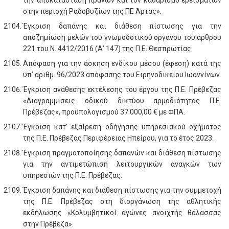
την αποκατάσταση πρανών και τον καθαρισμό ερεισμάτων
στην περιοχή Ραδοβυζίων της ΠΕ Άρτας».
Έγκριση δαπάνης και διάθεση πίστωσης για την
αποζημίωση μελών του γνωμοδοτικού οργάνου του άρθρου
221 του Ν. 4412/2016 (Α’ 147) της Π.Ε. Θεσπρωτίας.
Απόφαση για την άσκηση ενδίκου μέσου (έφεση) κατά της
υπ’ αριθμ. 96/2023 απόφασης του Ειρηνοδικείου Ιωαννίνων.
Έγκριση ανάθεσης εκτέλεσης του έργου της Π.Ε. Πρέβεζας
«Διαγραμμίσεις οδικού δικτύου αρμοδιότητας Π.Ε.
Πρέβεζας», προϋπολογισμού 37.000,00 € με ΦΠΑ.
Έγκριση κατ’ εξαίρεση οδήγησης υπηρεσιακού οχήματος
της Π.Ε. Πρέβεζας Περιφέρειας Ηπείρου, για το έτος 2023.
Έγκριση πραγματοποίησης δαπανών και διάθεση πίστωσης
για την αντιμετώπιση λειτουργικών αναγκών των
υπηρεσιών της Π.Ε. Πρέβεζας.
Έγκριση δαπάνης και διάθεση πίστωσης για την συμμετοχή
της Π.Ε. Πρέβεζας στη διοργάνωση της αθλητικής
εκδήλωσης «Κολυμβητικοί αγώνες ανοιχτής θάλασσας
στην Πρέβεζα».