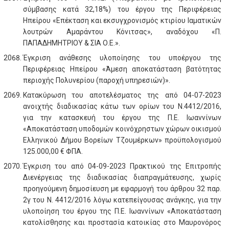
σύμβασης κατά 32,18%) του έργου της Περιφέρειας
Ηπείρου «Επέκταση και εκσυγχρονισμός κτιρίου Ιαματικών
λουτρών Αμαράντου Κόνιτσας», αναδόχου «Π.
ΠΑΠΑΔΗΜΗΤΡΙΟΥ & ΣΙΑ Ο.Ε.».
Έγκριση ανάθεσης υλοποίησης του υποέργου της
Περιφέρειας Ηπείρου «Άμεση αποκατάσταση βατότητας
περιοχής Πολυνερίου (παροχή υπηρεσιών)».
Κατακύρωση του αποτελέσματος της από 04-07-2023
ανοιχτής διαδικασίας κάτω των ορίων του Ν.4412/2016,
για την κατασκευή του έργου της Π.Ε. Ιωαννίνων
«Αποκατάσταση υποδομών κοινόχρηστων χώρων οικισμού
Ελληνικού Δήμου Βορείων Τζουμέρκων» προϋπολογισμού
125.000,00 € ΦΠΑ.
Έγκριση του από 04-09-2023 Πρακτικού της Επιτροπής
Διενέργειας της διαδικασίας διαπραγμάτευσης, χωρίς
προηγούμενη δημοσίευση με εφαρμογή του άρθρου 32 παρ.
2γ του Ν. 4412/2016 λόγω κατεπείγουσας ανάγκης, για την
υλοποίηση του έργου της Π.Ε. Ιωαννίνων «Αποκατάσταση
κατολίσθησης και προστασία κατοικίας στο Μαυρονόρος