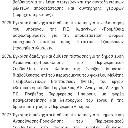
βοήθειας για την λήψη στοιχείων και την σύνταξη ειδικών
μελετών αποκατάστασης και συντήρησης γεφυρών
(παροχή υπηρεσιών)».
Έγκριση δαπάνης και διάθεση πίστωσης για την υλοποίηση
του υποέργου της Π.Ε. Ιωαννίνων «Προμήθεια
ασφαλτομίγματος για την αποκατάσταση φθορών
επαρχιακού δικτύου προς Ποτιστικά Τζουμέρκων
(προμήθεια υλικών)».
Έγκριση δαπάνης και διάθεση πίστωσης για τη δημοσίευση
Ανακοίνωσης-Πρόσκλησης του Περιφερειακού
Συμβουλίου, στo πλαίσιο της έναρξης δημόσιας
διαβούλευσης, επί του περιεχομένου του φακέλου Μελέτης
Περιβαλλοντικών Επιπτώσεων (Μ.Π.Ε.) του έργου:
«Κατασκευή κόμβου Γοργόμυλου, Δ.Ε. Ανωγείου, Δ. Ζηρού,
Π.Ε. Πρέβεζας Περιφέρειας Ηπείρου», με φορέα
πραγματοποίησης και λειτουργίας του έργου ή της
δραστηριότητας την Περιφέρεια Ηπείρου.
Έγκριση δαπάνης και διάθεση πίστωσης για τη δημοσίευση
Ανακοίνωσης-Πρόσκλησης του Περιφερειακού
Συμβουλίου, στo πλαίσιο της έναρξης δημόσιας