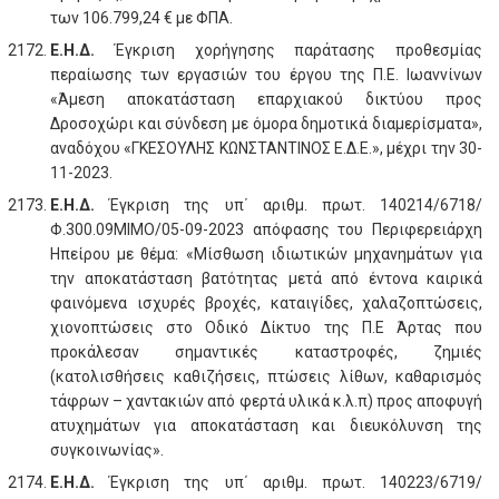
των 106.799,24 € με ΦΠΑ.
Ε.Η.Δ.
Έγκριση χορήγησης παράτασης προθεσμίας
περαίωσης των εργασιών του έργου της Π.Ε. Ιωαννίνων
«Άμεση αποκατάσταση επαρχιακού δικτύου προς
Δροσοχώρι και σύνδεση με όμορα δημοτικά διαμερίσματα»,
αναδόχου «ΓΚΕΣΟΥΛΗΣ ΚΩΝΣΤΑΝΤΙΝΟΣ Ε.Δ.Ε.», μέχρι την 30-
11-2023.
Ε.Η.Δ.
Έγκριση της υπ΄ αριθμ. πρωτ. 140214/6718/
Φ.300.09ΜΙΜΟ/05-09-2023 απόφασης του Περιφερειάρχη
Ηπείρου με θέμα: «Μίσθωση ιδιωτικών μηχανημάτων για
την αποκατάσταση βατότητας μετά από έντονα καιρικά
φαινόμενα ισχυρές βροχές, καταιγίδες, χαλαζοπτώσεις,
χιονοπτώσεις στο Οδικό Δίκτυο της Π.Ε Άρτας που
προκάλεσαν σημαντικές καταστροφές, ζημιές
(κατολισθήσεις καθιζήσεις, πτώσεις λίθων, καθαρισμός
τάφρων – χαντακιών από φερτά υλικά κ.λ.π) προς αποφυγή
ατυχημάτων για αποκατάσταση και διευκόλυνση της
συγκοινωνίας».
Ε.Η.Δ.
Έγκριση της υπ΄ αριθμ. πρωτ. 140223/6719/