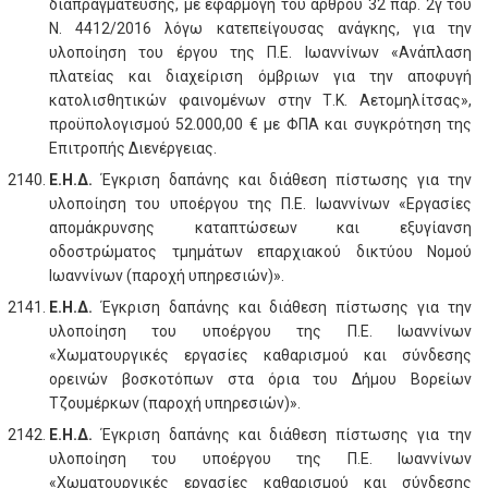
διαπραγμάτευσης, με εφαρμογή του άρθρου 32 παρ. 2γ του
Ν. 4412/2016 λόγω κατεπείγουσας ανάγκης, για την
υλοποίηση του έργου της Π.Ε. Ιωαννίνων «Ανάπλαση
πλατείας και διαχείριση όμβριων για την αποφυγή
κατολισθητικών φαινομένων στην Τ.Κ. Αετομηλίτσας»,
προϋπολογισμού 52.000,00 € με ΦΠΑ και συγκρότηση της
Επιτροπής Διενέργειας.
Ε.Η.Δ.
Έγκριση δαπάνης και διάθεση πίστωσης για την
υλοποίηση του υποέργου της Π.Ε. Ιωαννίνων «Εργασίες
απομάκρυνσης καταπτώσεων και εξυγίανση
οδοστρώματος τμημάτων επαρχιακού δικτύου Νομού
Ιωαννίνων (παροχή υπηρεσιών)».
Ε.Η.Δ.
Έγκριση δαπάνης και διάθεση πίστωσης για την
υλοποίηση του υποέργου της Π.Ε. Ιωαννίνων
«Χωματουργικές εργασίες καθαρισμού και σύνδεσης
ορεινών βοσκοτόπων στα όρια του Δήμου Βορείων
Τζουμέρκων (παροχή υπηρεσιών)».
Ε.Η.Δ.
Έγκριση δαπάνης και διάθεση πίστωσης για την
υλοποίηση του υποέργου της Π.Ε. Ιωαννίνων
«Χωματουργικές εργασίες καθαρισμού και σύνδεσης