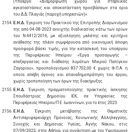
(Υποέργο: «Διαμόρφωση χώρου για σταβλικές
εγκαταστάσεις και αποκατάσταση προσβάσεων στα όρια
του Δ.Δ. Πλαγιάς (παροχή υπηρεσιών)».
Ε.Η.Δ.
Έγκριση του Πρακτικού της Επιτροπής Διαγωνισμού
της από 04-08-2023 ανοιχτής διαδικασίας κάτω των ορίων
του Ν.4412/2016, με αξιολόγηση μελέτης και κριτήριο
ανάθεσης της πλέον συμφέρουσα από οικονομική άποψη
προσφορά βάσει τιμής, για την κατασκευή του υποέργου
της Περιφέρειας Ηπείρου «Έργα προσαγωγής –
επεξεργασίας και διάθεσης λυμάτων Μικρού Παπίγκου
Ζαγορίου», προϋπολογισμού 837.702,00 € χωρίς Φ.Π.Α. η
οποία απέβη άγονος και επαναδημοπράτηση του έργου,
χωρίς τροποποίηση των όρων της διακήρυξης.
Ε.Η.Δ.
Έγκριση πραγματοποίησης πρακτικής άσκησης
Σπουδάστριας Δημοσίου ΙΕΚ, σε Υπηρεσίες της
Περιφέρειας Ηπείρου/Π.Ε. Ιωαννίνων, για το έτος 2023.
Ε.Η.Δ.
Έγκριση μετάβασης της Θεματικής
Αντιπεριφερειάρχη Πρόνοιας, Κοινωνικής Αλληλεγγύης,
Συνοχής και Δημόσιας Υγείας, Αγνής Νάκου, στις
07/09/2023, στην Αθήνα, για συνάντηση με τον Υφυπουργό