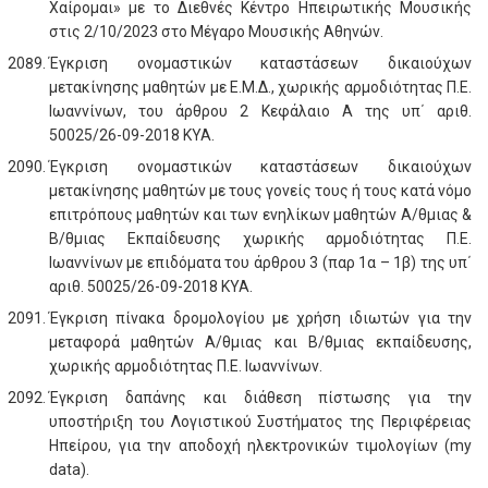
Χαίρομαι» με το Διεθνές Κέντρο Ηπειρωτικής Μουσικής
στις 2/10/2023 στο Μέγαρο Μουσικής Αθηνών.
Έγκριση ονομαστικών καταστάσεων δικαιούχων
μετακίνησης μαθητών με Ε.Μ.Δ., χωρικής αρμοδιότητας Π.Ε.
Ιωαννίνων, του άρθρου 2 Κεφάλαιο Α της υπ΄ αριθ.
50025/26-09-2018 ΚΥΑ.
Έγκριση ονομαστικών καταστάσεων δικαιούχων
μετακίνησης μαθητών με τους γονείς τους ή τους κατά νόμο
επιτρόπους μαθητών και των ενηλίκων μαθητών Α/θμιας &
Β/θμιας Εκπαίδευσης χωρικής αρμοδιότητας Π.Ε.
Ιωαννίνων με επιδόματα του άρθρου 3 (παρ 1α – 1β) της υπ΄
αριθ. 50025/26-09-2018 ΚΥΑ.
Έγκριση πίνακα δρομολογίου με χρήση ιδιωτών για την
μεταφορά μαθητών Α/θμιας και Β/θμιας εκπαίδευσης,
χωρικής αρμοδιότητας Π.Ε. Ιωαννίνων.
Έγκριση δαπάνης και διάθεση πίστωσης για την
υποστήριξη του Λογιστικού Συστήματος της Περιφέρειας
Ηπείρου, για την αποδοχή ηλεκτρονικών τιμολογίων (my
data).