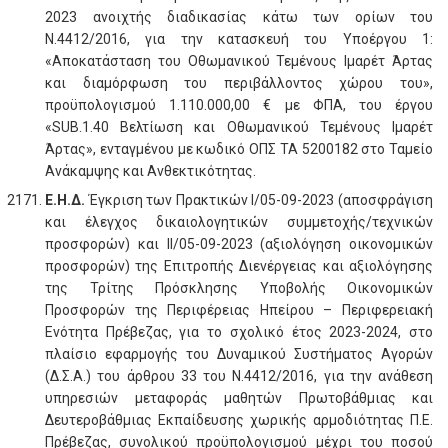
2023 ανοιχτής διαδικασίας κάτω των ορίων του
Ν.4412/2016, για την κατασκευή του Υποέργου 1:
«Αποκατάσταση του Οθωμανικού Τεμένους Ιμαρέτ Άρτας
και διαμόρφωση του περιβάλλοντος χώρου του»,
προϋπολογισμού 1.110.000,00 € με ΦΠΑ, του έργου
«SUB.1.40 Βελτίωση και Οθωμανικού Τεμένους Ιμαρέτ
Άρτας», ενταγμένου με κωδικό ΟΠΣ ΤΑ 5200182 στο Ταμείο
Ανάκαμψης και Ανθεκτικότητας.
Ε.Η.Δ.
Έγκριση των Πρακτικών I/05-09-2023 (αποσφράγιση
και έλεγχος δικαιολογητικών συμμετοχής/τεχνικών
προσφορών) και II/05-09-2023 (αξιολόγηση οικονομικών
προσφορών) της Επιτροπής Διενέργειας και αξιολόγησης
της Τρίτης Πρόσκλησης Υποβολής Οικονομικών
Προσφορών της Περιφέρειας Ηπείρου – Περιφερειακή
Ενότητα Πρέβεζας, για το σχολικό έτος 2023-2024, στο
πλαίσιο εφαρμογής του Δυναμικού Συστήματος Αγορών
(Δ.Σ.Α.) του άρθρου 33 του Ν.4412/2016, για την ανάθεση
υπηρεσιών μεταφοράς μαθητών Πρωτοβάθμιας και
Δευτεροβάθμιας Εκπαίδευσης χωρικής αρμοδιότητας Π.Ε.
Πρέβεζας, συνολικού προϋπολογισμού μέχρι του ποσού