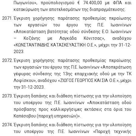
Πωγωνίου», προϋπολογισμού € 74.400,00 με ΦΠΑ και
κατακύρωση των αποτελεσμάτων της διαπραγμάτευσης.
Έγκριση χορήγησης παράτασης προθεσμίας περαίωσης
των εργασιών του έργου της Π.Ε. Ιωαννίνων
«Αποκατάσταση βατότητας οδού σύνδεσης Ε.Ο. Ιωαννίνων
– Κοζάνης με Λαγκάδα Κόνιτσας», αναδόχου
«ΚΩΝΣΤΑΝΤΙΝΙΔΗΣ ΚΑΤΑΣΚΕΥΑΣΤΙΚΗ Ο.Ε.», μέχρι την 31-12-
2023.
Έγκριση χορήγησης παράτασης προθεσμίας περαίωσης
των εργασιών του έργου της Π.Ε. Ιωαννίνων «Αποπεράτωση
γέφυρας σύνδεσης της 13ης επαρχιακής οδού με την ΤΚ
Λοφίσκου», αναδόχου «ΖΙΩΓΟΣ ΓΕΩΡΓΙΟΣ ΚΑΙ ΣΙΑ Ο.Ε.», μέχρι
την 31-12-2023.
Έγκριση δαπάνης και διάθεση πίστωσης για την υλοποίηση
του υποέργου της Π.Ε. Ιωαννίνων «Αποκατάσταση οδού
πρόσβασης προς καλλιεργήσιμες εκτάσεις στα όρια του
Καπέσοβου (παροχή υπηρεσιών)».
Έγκριση δαπάνης και διάθεση πίστωσης για την υλοποίηση
του υποέργου της Π.Ε. Ιωαννίνων «Παροχή τεχνικής