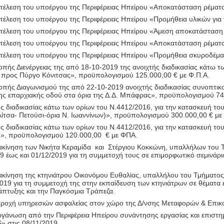
κτέλεση του υποέργου της Περιφέρειας Ηπείρου «Αποκατάσταση ρέματ
κτέλεση του υποέργου της Περιφέρειας Ηπείρου «Προμήθεια υλικών γι
εκτέλεση του υποέργου της Περιφέρειας Ηπείρου «Άμεση αποκατάστασ
κτέλεση του υποέργου της Περιφέρειας Ηπείρου «Αποκατάσταση ρέματο
εκτέλεση του υποέργου της Περιφέρειας Ηπείρου «Προμήθεια σκυροδέμ
ής Διενέργειας της από 18-10-2019 της ανοιχτής διαδικασίας κάτω τω
 προς Πύργο Κόνιτσας», προϋπολογισμού 125.000,00
€ με Φ.Π.Α.
πής Διαγωνισμού της από 22-10-2019 ανοιχτής διαδικασίας συνοπτικού
ης επαρχιακής οδού στα όρια της Δ.Δ. Μπάφρας
», προϋπολογισμού 74
ς διαδικασίας κάτω των ορίων του Ν.4412/2016, για την κατασκευή του
ίτσα- Πετούσι-όρια Ν. Ιωαννίνων)», προϋπολογισμού 300.000,00 € με
ς διαδικασίας κάτω των ορίων του Ν.4412/2016, για την κατασκευή του
ς», προϋπολογισμού 120.000,00
€ με ΦΠΑ.
ακίνηση
των Νικήτα Κεραμίδα
και
Στέργιου Κοκκώνη, υπαλλήλων του 
9 έως και 01/12/2019 για τη συμμετοχή τους σε επιμορφωτικό σεμινάρι
ακίνηση
της κτηνιάτρου
Οικονόμου Ευθαλίας, υπαλλήλου του Τμήματος Κ
2019 για τη συμμετοχή της στην εκπαίδευση των κτηνιάτρων σε θέματα
νάπτυξης και την Παγκόσμια Τράπεζα.
αροχή υπηρεσιών ασφαλείας στον χώρο της Δ/νσης Μεταφορών & Επικο
ργάνωση από την Περιφέρεια Ηπείρου συνάντησης εργασίας και επιστημ
S
» στις 08/11/2019.