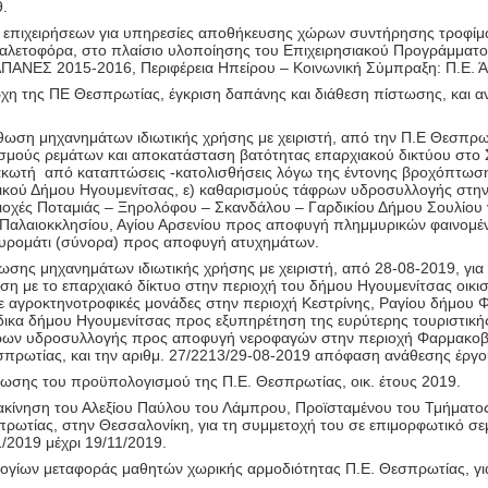
9.
πιχειρήσεων για υπηρεσίες αποθήκευσης χώρων συντήρησης τροφίμ
 παλετοφόρα, στο πλαίσιο υλοποίησης του Επιχειρησιακού Προγ
ΕΣ 2015-2016, Περιφέρεια Ηπείρου – Κοινωνική Σύμπραξη: Π.Ε. Ά
ρχη της ΠΕ Θεσπρωτίας, έγκριση δαπάνης και διάθεση πίστωσης, και 
θωση μηχανημάτων ιδιωτικής χρήσης με χειριστή, από την Π.Ε Θεσπρω
σμούς ρεμάτων και αποκατάσταση βατότητας επαρχιακού δικτύου στο 
ακωτή
από καταπτώσεις -κατολισθήσεις λόγω της έντονης βροχόπτωσ
λικού Δήμου Ηγουμενίτσας, ε) καθαρισμούς τάφρων υδροσυλλογής στη
εριοχές Ποταμιάς – Ξηρολόφου – Σκανδάλου – Γαρδικίου Δήμου Σουλίο
, Παλαιοκκλησίου, Αγίου Αρσενίου προς αποφυγή πλημμυρικών φαινομέ
υρομάτι (σύνορα) προς αποφυγή ατυχημάτων.
ης μηχανημάτων ιδιωτικής χρήσης με χειριστή, από 28-08-2019, για 
ση με το επαρχιακό δίκτυο στην περιοχή του δήμου Ηγουμενίτσας οικισ
 αγροκτηνοτροφικές μονάδες στην περιοχή Κεστρίνης, Ραγίου δήμου Φ
ικα δήμου Ηγουμενίτσας προς εξυπηρέτηση της ευρύτερης τουριστικής
φρων υδροσυλλογής προς αποφυγή νεροφαγών στην περιοχή Φαρμακοβο
σπρωτίας, και την αριθμ. 27/2213/29-08-2019 απόφαση ανάθεσης έργο
ης του προϋπολογισμού της Π.Ε. Θεσπρωτίας, οικ. έτους 2019.
τακίνηση του Αλεξίου Παύλου του Λάμπρου, Προϊσταμένου του Τμήματο
σπρωτίας, στην Θεσσαλονίκη, για τη συμμετοχή του σε επιμορφωτικ
1/2019 μέχρι 19/11/2019.
γίων μεταφοράς μαθητών χωρικής αρμοδιότητας Π.Ε. Θεσπρωτίας, για