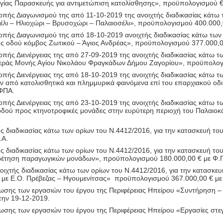
Αγίας Παρασκευής για αντιμετώπιση κατολίσθησης», προϋπολογισμού 
πής Διαγωνισμού της από 11-10-2019 της ανοιχτής διαδικασίας κάτω τ
λι – Ηλιοχώρι – Βρυσοχώρι – Παλαιοσέλι», προϋπολογισμού 400.000,
πής Διαγωνισμού της από 18-10-2019 ανοιχτής διαδικασίας κάτω των ο
 οδού κόμβος Ζωτικού – Άγιος Ανδρέας», προϋπολογισμού 377.000,0
ής Διενέργειας της από 27-09-2019 της ανοιχτής διαδικασίας κάτω τω
Ιεράς Μονής Αγίου Νικολάου Φραγκάδων Δήμου Ζαγορίου», προϋπολογι
ής Διενέργειας της από 18-10-2019 της ανοιχτής διαδικασίας κάτω τω
 από κατολισθητικά και πλημμυρικά φαινόμενα επί του επαρχιακού οδ
 ΦΠΑ.
ής Διενέργειας της από 23-10-2019 της ανοιχτής διαδικασίας κάτω τω
δού προς κτηνοτροφικές μονάδες στην ευρύτερη περιοχή του Παλαιοκά
ς διαδικασίας κάτω των ορίων του Ν.4412/2016, για την κατασκευή του
.Α.
ς διαδικασίας κάτω των ορίων του Ν.4412/2016, για την κατασκευή του
ηρέτηση παραγωγικών μονάδων», προϋπολογισμού 180.000,00 € με Φ.
οιχτής διαδικασίας κάτω των ορίων του Ν.4412/2016, για την κατασκε
με Ε.Ο. Πρέβεζας – Ηγουμενίτσας»
προϋπολογισμού 367.000,00 € μ
σης των εργασιών του έργου της Περιφέρειας Ηπείρου «
Συντήρηση –
την 19-12-2019.
σης των εργασιών του έργου της Περιφέρειας Ηπείρου «
Εργασίες στε
.