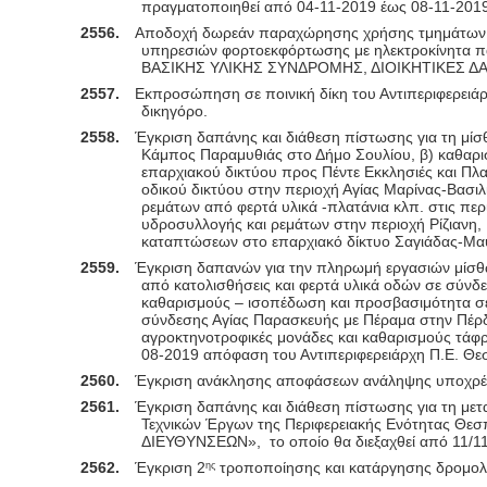
πραγματοποιηθεί από 04-11-2019 έως 08-11-201
2556.
Αποδοχή δωρεάν παραχώρησης χρήσης τμημάτων ε
υπηρεσιών φορτοεκφόρτωσης με ηλεκτροκίνητα
ΒΑΣΙΚΗΣ ΥΛΙΚΗΣ ΣΥΝΔΡΟΜΗΣ, ΔΙΟΙΚΗΤΙΚΕΣ ΔΑΠΑΝ
2557.
Εκπροσώπηση σε ποινική δίκη του Αντιπεριφερειά
δικηγόρο.
2558.
Έγκριση δαπάνης και διάθεση πίστωσης για τη μίσ
Κάμπος Παραμυθιάς στο Δήμο Σουλίου, β) καθαρι
επαρχιακού δικτύου προς Πέντε Εκκλησιές και Πλ
οδικού δικτύου στην περιοχή Αγίας Μαρίνας-Βασι
ρεμάτων από φερτά υλικά -πλατάνια κλπ. στις π
υδροσυλλογής και ρεμάτων στην περιοχή Ρίζιανη
καταπτώσεων στο επαρχιακό δίκτυο Σαγιάδας-Μα
2559.
Έγκριση δαπανών για την πληρωμή εργασιών μίσθωσ
από κατολισθήσεις και φερτά υλικά οδών σε σύνδε
καθαρισμούς – ισοπέδωση και προσβασιμότητα σε
σύνδεσης Αγίας Παρασκευής με Πέραμα στην Πέρδ
αγροκτηνοτροφικές μονάδες και καθαρισμούς τά
08-2019 απόφαση του Αντιπεριφερειάρχη Π.Ε. Θε
2560.
Έγκριση ανάκλησης αποφάσεων ανάληψης υποχρέωσ
2561.
Έγκριση δαπάνης και διάθεση πίστωσης για τη με
Τεχνικών Έργων της Περιφερειακής Ενότητας Θε
ΔΙΕΥΘΥΝΣΕΩΝ»,
το οποίο θα διεξαχθεί από 11/1
2562.
Έγκριση 2
τροποποίησης και κατάργησης δρομολο
ης