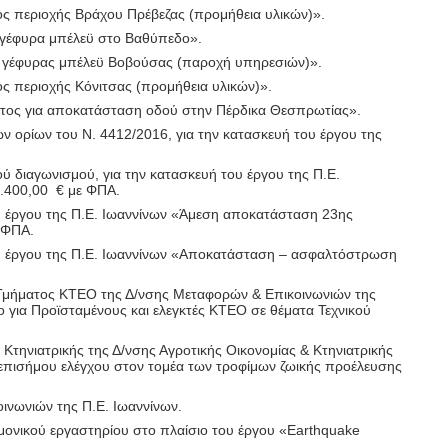
ος περιοχής Βράχου Πρέβεζας (προμήθεια υλικών)».
α γέφυρα μπέλεϋ στο Βαθύπεδο».
η γέφυρας μπέλεϋ Βοβούσας (παροχή υπηρεσιών)».
ς περιοχής Κόνιτσας (προμήθεια υλικών)».
ατος για αποκατάσταση οδού στην Πέρδικα Θεσπρωτίας».
ν ορίων του Ν. 4412/2016, για την κατασκευή του έργου της
 διαγωνισμού, για την κατασκευή του έργου της Π.Ε.
.400,00
€ με ΦΠΑ.
 έργου της Π.Ε. Ιωαννίνων «
Άμεση αποκατάσταση 23ης
 ΦΠΑ.
 έργου της Π.Ε. Ιωαννίνων «
Αποκατάσταση – ασφαλτόστρωση
Τμήματος ΚΤΕΟ της Δ/νσης Μεταφορών & Επικοινωνιών της
ο
για Προϊσταμένους και ελεγκτές ΚΤΕΟ σε θέματα Τεχνικού
τηνιατρικής της Δ/νσης Αγροτικής Οικονομίας & Κτηνιατρικής
 επισήμου ελέγχου στον τομέα των τροφίμων ζωικής προέλευσης
ινωνιών της Π.Ε. Ιωαννίνων.
ονικού εργαστηρίου στο πλαίσιο του έργου «
Earthquake