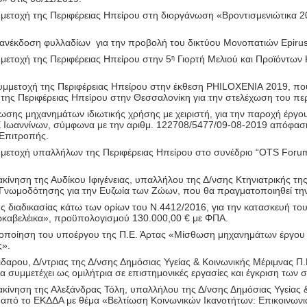
μετοχή της Περιφέρειας Ηπείρου στη διοργάνωση «Βροντισμενιώτικα 2
πανέκδοση φυλλαδίων
για την προβολή του δικτύου Μονοπατιών
Epiru
μετοχή της Περιφέρειας Ηπείρου στην 5
Γιορτή Μελιού και Προϊόντων 
η
υμμετοχή της Περιφέρειας Ηπείρου στην έκθεση
PHILOXENIA
2019, που
της Περιφέρειας Ηπείρου στην Θεσσαλονίκη για την στελέχωση του πε
ης μηχανημάτων ιδιωτικής χρήσης με χειριστή, για την παροχή έργου
 Ιωαννίνων, σύμφωνα με την αριθμ. 122708/5477/09-08-2019 απόφαση 
 Επιτροπής.
μετοχή υπαλλήλων της Περιφέρειας Ηπείρου στο συνέδριο “
OTS
Foru
κίνηση της Αυδίκου Ιφιγένειας, υπαλλήλου της Δ/νσης Κτηνιατρικής τη
νωμοδότησης για την Ευζωία των Ζώων, που θα πραγματοποιηθεί τη
ς διαδικασίας κάτω των ορίων του Ν.4412/2016, για την κατασκευή του
ρκαβελέικα», προϋπολογισμού 130.000,00 € με ΦΠΑ.
λοποίηση του υποέργου της Π.Ε. Άρτας «Μίσθωση μηχανημάτων έργου
ς».
ου, Δ/ντριας της Δ/νσης Δημόσιας Υγείας & Κοινωνικής Μέριμνας Π.Ε.
 συμμετέχει ως ομιλήτρια σε επιστημονικές εργασίες και έγκριση των
κίνηση της Αλεξάνδρας Τόλη, υπαλλήλου της Δ/νσης Δημόσιας Υγείας &
πό το ΕΚΔΔΑ με θέμα «Βελτίωση Κοινωνικών Ικανοτήτων: Επικοινωνιακ