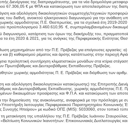
πής Διενέργειας της διαπραγμάτευσης, για τα νέα δρομολόγια μεταφο
μού 67.306,05 € με ΦΠΑ και κατακύρωση των αποτελεσμάτων της διαπ
ιση και αξιολόγηση δικαιολογητικών συμμετοχής/τεχνικών προσφορών
ας του διεθνή, ανοικτού ηλεκτρονικού διαγωνισμού για την ανάθεση 
ωρικής αρμοδιότητας Π.Ε. Θεσπρωτίας, για τα σχολικά έτη 2019-2020
ικού προϋπολογισμού 3.460.610,95
€, συμπεριλαμβανομένων δικαιωμά
κού διαγωνισμού, κατάρτιση των όρων της διακήρυξής του, πραγματοπ
ια τα έτη 2020 & 2021, για τις ανάγκες της Περιφερειακής Ενότητας
θωση μηχανημάτων από την Π.Ε. Πρέβεζας για επείγουσες εργασίες: α)
 και β) καθαρισμού ρέματος και άρσης κατάπτωσης στην περιοχή Αγι
σια προληπτική συντήρηση κλιματιστικών μονάδων στα κτίρια στέγασης
εων Πρωτοβάθμιας και Δευτεροβάθμιας Εκπαίδευσης Πρέβεζας.
ητών χωρικής αρμοδιότητας Π. Ε. Πρέβεζας και διόρθωση των αριθμ.
η και αξιολόγηση δικαιολογητικών κατακύρωσης) της Επιτροπής Διενέρ
ιας και Δευτεροβάθμιας Εκπαίδευσης, χωρικής αρμοδιότητας Π.Ε. Πρέ
μένων δικαιωμάτων προαίρεσης και Φ.Π.Α. και κατακύρωση των αποτε
α την δημοσίευση
της ανακοίνωσης, αναφορικά με την πρόσληψη με συ
) «Υποστήριξη λειτουργίας Περιφερειακού Παρατηρητηρίου Κοινωνικής 
ής Συνοχής Ηπείρου» με κωδικό ΟΠΣ (MIS): 5033060, στον τοπικό τύπ
 τη μετακίνηση της υπαλλήλου της Π.Ε. Πρέβεζας Ιωάννου Σταυρούλας,
Βελτίωση Κοινωνικών Ικανοτήτων: Επικοινωνιακές Δυσλειτουργίες και