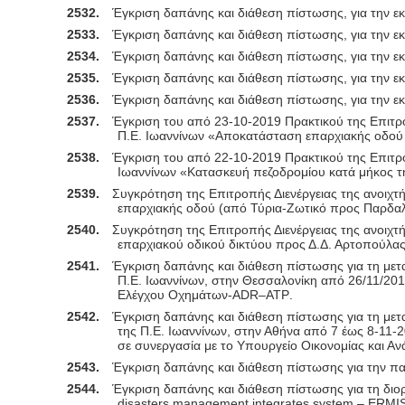
2532.
Έγκριση δαπάνης και διάθεση πίστωσης, για την ε
2533.
Έγκριση δαπάνης και διάθεση πίστωσης, για την ε
2534.
Έγκριση δαπάνης και διάθεση πίστωσης, για την 
2535.
Έγκριση δαπάνης και διάθεση πίστωσης, για την ε
2536.
Έγκριση δαπάνης και διάθεση πίστωσης, για την 
2537.
Έγκριση του από 23-10-2019 Πρακτικού της Επιτροπ
Π.Ε. Ιωαννίνων «
Αποκατάσταση επαρχιακής οδού
2538.
Έγκριση του από 22-10-2019 Πρακτικού της Επιτρο
Ιωαννίνων
«
Κατασκευή πεζοδρομίου κατά μήκος τ
2539.
Συγκρότηση της Επιτροπής Διενέργειας της ανοιχτή
επαρχιακής οδού (από Τύρια-Ζωτικό προς Παρδαλ
2540.
Συγκρότηση της Επιτροπής Διενέργειας της ανοιχτή
επαρχιακού οδικού δικτύου προς Δ.Δ. Αρτοπούλα
2541.
Έγκριση δαπάνης και διάθεση πίστωσης για τη μετ
Π.Ε. Ιωαννίνων, στην Θεσσαλονίκη
από 26/11/201
Ελέγχου Οχημάτων-
ADR
–
ATP
.
2542.
Έγκριση δαπάνης και διάθεση πίστωσης για τη μετ
της Π.Ε. Ιωαννίνων, στην Αθήνα από 7 έως 8-11-
σε συνεργασία με το Υπουργείο Οικονομίας και Α
2543.
Έγκριση δαπάνης και διάθεση πίστωσης για την π
2544.
Έγκριση δαπάνης και διάθεση πίστωσης για τη διο
disasters
management
integrates
system
–
ERMI