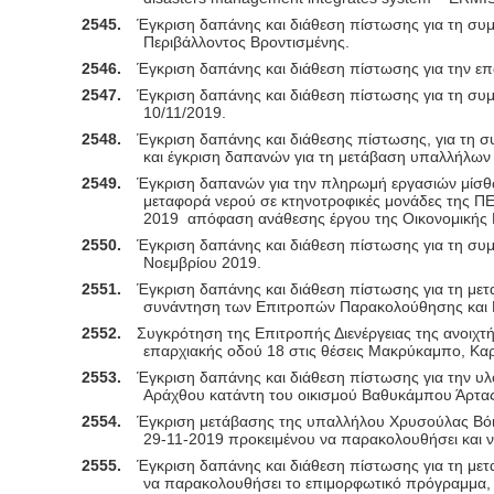
2545.
Έγκριση δαπάνης και διάθεση πίστωσης για τη συμ
Περιβάλλοντος Βροντισμένης.
2546.
Έγκριση δαπάνης και διάθεση πίστωσης για την ε
2547.
Έγκριση δαπάνης και διάθεση πίστωσης για τη συμ
10/11/2019.
2548.
Έγκριση δαπάνης και διάθεσης πίστωσης, για τη σ
και έγκριση δαπανών για τη μετάβαση υπαλλήλων 
2549.
Έγκριση δαπανών για την πληρωμή εργασιών μίσθωσ
μεταφορά νερού σε κτηνοτροφικές μονάδες της ΠΕ
2019
απόφαση ανάθεσης έργου της Οικονομικής
2550.
Έγκριση δαπάνης και διάθεση πίστωσης για τη συμ
Νοεμβρίου 2019.
2551.
Έγκριση δαπάνης και διάθεση πίστωσης για τη μετα
συνάντηση των Επιτροπών Παρακολούθησης και Γ
2552.
Συγκρότηση της Επιτροπής Διενέργειας της ανοιχτή
επαρχιακής οδού 18 στις θέσεις Μακρύκαμπο, Κα
2553.
Έγκριση δαπάνης και διάθεση πίστωσης για την υ
Αράχθου κατάντη του οικισμού Βαθυκάμπου Άρτα
2554.
Έγκριση μετάβασης της υπαλλήλου Χρυσούλας Βόιδαρ
29-11-2019 προκειμένου να παρακολουθήσει και να
2555.
Έγκριση δαπάνης και διάθεση πίστωσης για τη μετα
να παρακολουθήσει το επιμορφωτικό πρόγραμμα, α