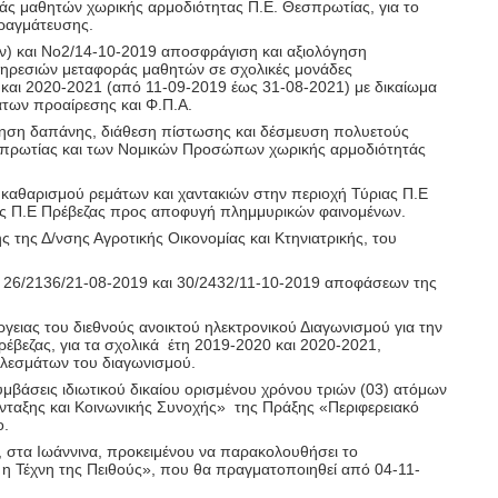
ράς μαθητών χωρικής αρμοδιότητας Π.Ε. Θεσπρωτίας, για το
ραγμάτευσης.
) και Νο2/14-10-2019 αποσφράγιση και αξιολόγηση
υπηρεσιών μεταφοράς μαθητών σε σχολικές μονάδες
 και 2020-2021 (από 11-09-2019 έως 31-08-2021) με δικαίωμα
των προαίρεσης και Φ.Π.Α.
οίηση δαπάνης, διάθεση πίστωσης και δέσμευση πολυετούς
 Θεσπρωτίας και των Νομικών Προσώπων χωρικής αρμοδιότητάς
καθαρισμού ρεμάτων και χαντακιών στην περιοχή Τύριας Π.Ε
άς Π.Ε Πρέβεζας προς αποφυγή πλημμυρικών φαινομένων.
 της Δ/νσης Αγροτικής Οικονομίας και Κτηνιατρικής, του
 26/2136/21-08-2019 και 30/2432/11-10-2019 αποφάσεων της
γειας του διεθνούς ανοικτού ηλεκτρονικού Διαγωνισμού για την
βεζας, για τα σχολικά
έτη 2019-2020 και 2020-2021,
λεσμάτων του διαγωνισμού.
μβάσεις ιδιωτικού δικαίου ορισμένου χρόνου τριών (03) ατόμων
Ένταξης και Κοινωνικής Συνοχής»
της Πράξης «Περιφερειακό
ο.
 στα Ιωάννινα, προκειμένου να παρακολουθήσει το
 η Τέχνη της Πειθούς», που θα πραγματοποιηθεί από 04-11-