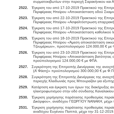
συρματοκιβωτίων στην περιοχή Σαρακήνικου και 
2522.
Έγκριση του από 17-10-2019 Πρακτικού της Επιτρο
Περιφέρειας Ηπείρου «Αποκατάσταση οδού Σκαμνέ
2523.
Έγκριση του από 22-10-2019 Πρακτικού της Επιτρο
Περιφέρειας Ηπείρου
«Ασφαλτόστρωση επαρχιακής
2524.
Έγκριση του από 17-10-2019 Πρακτικού της Επιτροπ
Περιφέρειας Ηπείρου «Αποκατάσταση καθολικού 
2525.
Έγκριση του από 18-10-2019 Πρακτικού της Επιτροπ
Περιφέρειας Ηπείρου «Άμεση αποκατάσταση οικιών
Τζουμέρκων», προϋπολογισμού 124.000,00 € με
2526.
Έγκριση του από 23-10-2019 Πρακτικού της Επιτροπ
Περιφέρειας Ηπείρου «Αποκατάσταση βατότητας ο
προϋπολογισμού 124.000,00 € με ΦΠΑ.
2527.
Συγκρότηση της Επιτροπής Διενέργειας της ανοιχτή
(Α’ Φάση)» προϋπολογισμού 300.000,00 € με Φ.Π
2528.
Συγκρότηση της Επιτροπής Διενέργειας της ανοιχτή
περιοχής Κλειδωνιάς προς Μπουραζάνι για εξυπ
2529.
Κατάρτιση και έγκριση των όρων της διακήρυξης αν
ηλεκτροφωτισμού στην οδό σύνδεσης Καναλακίου 
2530.
Έγκριση χορήγησης παράτασης προθεσμίας περαίω
Δικόρφου
», αναδόχου ΓΕΩΡΓΙΟΥ ΝΑΝΑΚΗ, μέχρι 
2531.
Έγκριση χορήγησης παράτασης προθεσμίας περαίω
αναδόχου Ευγένιου Παππά, μέχρι την 31-12-2019