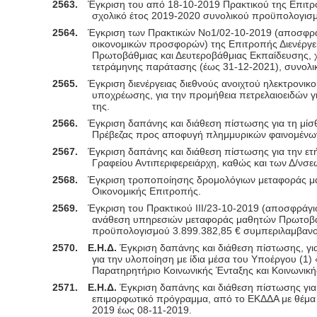
2563.
Έγκριση του από 18-10-2019 Πρακτικού της Επιτρο
σχολικό έτος 2019-2020 συνολικού προϋπολογισ
2564.
Έγκριση των Πρακτικών Νο1/02-10-2019 (αποσφράγ
οικονομικών προσφορών) της Επιτροπής Διενέργει
Πρωτοβάθμιας και Δευτεροβάθμιας Εκπαίδευσης, χ
τετράμηνης παράτασης (έως 31-12-2021), συνολ
2565.
Έγκριση διενέργειας διεθνούς ανοιχτού ηλεκτρονι
υποχρέωσης, για την προμήθεια πετρελαιοειδών γ
της.
2566.
Έγκριση δαπάνης και διάθεση πίστωσης για τη μίσ
Πρέβεζας προς αποφυγή πλημμυρικών φαινομένων
2567.
Έγκριση δαπάνης και διάθεση πίστωσης για την ετή
Γραφείου Αντιπεριφερειάρχη, καθώς και των Δ/νσ
2568.
Έγκριση τροποποίησης δρομολόγιων μεταφοράς μαθ
Οικονομικής Επιτροπής.
2569.
Έγκριση του Πρακτικού ΙΙΙ/23-10-2019 (αποσφράγισ
ανάθεση υπηρεσιών μεταφοράς μαθητών Πρωτοβάθμ
προϋπολογισμού 3.899.382,85 € συμπεριλαμβανο
2570.
Ε.Η.Δ.
Έγκριση δαπάνης και διάθεση πίστωσης, γι
για την υλοποίηση με ίδια μέσα του Υποέργου (1
Παρατηρητήριο Κοινωνικής Ένταξης και Κοινωνικ
2571.
Ε.Η.Δ.
Έγκριση δαπάνης και διάθεση πίστωσης για
επιμορφωτικό πρόγραμμα, από το ΕΚΔΔΑ με θέμα «
2019 έως 08-11-2019.