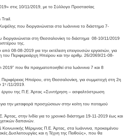
019» στις 10/11/2019, με το Σύλλογο Προστασίας
s
Trail
.
Κυψέλης που διοργανώνεται στα Ιωάννινα το διάστημα 7-
 διοργανώνεται στη Θεσσαλονίκη το διάστημα
08-10/11/2019
ριπτέρου της.
 από 08-08-2019 για την εκτέλεση επειγουσών εργασιών, για
του Περιφερειάρχη Ηπείρου και την αριθμ. 26/2069/21-08-
m
2019” που θα πραγματοποιηθεί στα Ιωάννινα 7 και 8
ς Περιφέρειας Ηπείρου, στη Θεσσαλονίκη, για συμμετοχή στη 2η
ν 1
/11/2019.
η
 έργου της Π.Ε. Άρτας «
Συντήρηση – ασφαλτόστρωση
 για την μεταφορά προσχώσεων στην κοίτη του ποταμού
 Άρτας, στην Ινδία για το χρονικό διάστημα 19-11-2019 έως και
 σχετικών δαπανών.
 Κοινωνικής Μέριμνας Π.Ε. Άρτας, στα Ιωάννινα, προκειμένου
ές Δυσλειτουργίες και η Τέχνη της Πειθούς», που θα