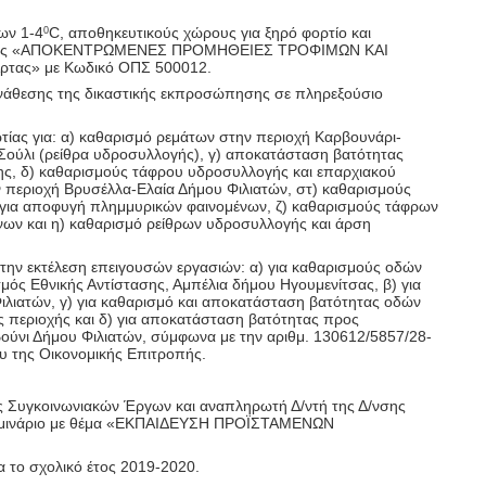
ων 1-4
C
, αποθηκευτικούς χώρους για ξηρό φορτίο και
0
ράμματος «ΑΠΟΚΕΝΤΡΩΜΕΝΕΣ ΠΡΟΜΗΘΕΙΕΣ ΤΡΟΦΙΜΩΝ ΚΑΙ
ρτας» με Κωδικό ΟΠΣ 500012.
ανάθεσης της δικαστικής εκπροσώπησης σε πληρεξούσιο
τίας για: α) καθαρισμό ρεμάτων στην περιοχή Καρβουνάρι-
Σούλι (ρείθρα υδροσυλλογής), γ) αποκατάσταση βατότητας
ης, δ) καθαρισμούς τάφρου υδροσυλλογής και επαρχιακού
ν περιοχή Βρυσέλλα-Ελαία Δήμου Φιλιατών, στ) καθαρισμούς
υ για αποφυγή πλημμυρικών φαινομένων, ζ) καθαρισμούς τάφρων
νων και η) καθαρισμό ρείθρων υδροσυλλογής και άρση
την εκτέλεση επειγουσών εργασιών: α) για καθαρισμούς οδών
μός Εθνικής Αντίστασης, Αμπέλια δήμου Ηγουμενίτσας, β) για
ιλιατών, γ) για καθαρισμό και αποκατάσταση βατότητας οδών
 περιοχής και δ) για αποκατάσταση βατότητας προς
ύνι Δήμου Φιλιατών, σύμφωνα με την αριθμ. 130612/5857/28-
υ της Οικονομικής Επιτροπής.
ς Συγκοινωνιακών Έργων και αναπληρωτή Δ/ντή της Δ/νσης
ό σεμινάριο με θέμα «ΕΚΠΑΙΔΕΥΣΗ ΠΡΟΪΣΤΑΜΕΝΩΝ
 το σχολικό έτος 2019-2020.