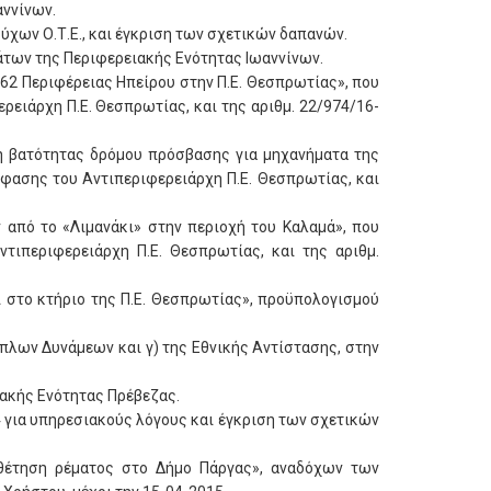
αννίνων.
χων Ο.Τ.Ε., και έγκριση των σχετικών δαπανών.
άτων της Περιφερειακής Ενότητας Ιωαννίνων.
62 Περιφέρειας Ηπείρου στην Π.Ε. Θεσπρωτίας», που
ειάρχη Π.Ε. Θεσπρωτίας, και της αριθμ. 22/974/16-
η βατότητας δρόμου πρόσβασης για μηχανήματα της
όφασης του Αντιπεριφερειάρχη Π.Ε. Θεσπρωτίας, και
από το «Λιμανάκι» στην περιοχή του Καλαμά», που
τιπεριφερειάρχη Π.Ε. Θεσπρωτίας, και της αριθμ.
 στο κτήριο της Π.Ε. Θεσπρωτίας», προϋπολογισμού
όπλων Δυνάμεων και γ) της Εθνικής Αντίστασης, στην
ακής Ενότητας Πρέβεζας.
4 για υπηρεσιακούς λόγους και έγκριση των σχετικών
οθέτηση ρέματος στο Δήμο Πάργας», αναδόχων των