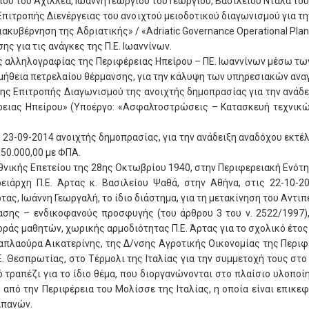
 του Αχιλλέα, Ιωάννη Γεωργίου του Γεωργίου, Βασιλείου Ντάλα του 
 Επιτροπής Διενέργειας του ανοιχτού μειοδοτικού διαγωνισμού για τ
ακυβέρνηση της Αδριατικής» / «Adriatic Governance Operational Plan
ς για τις ανάγκες της Π.Ε. Ιωαννίνων.
λής αλληλογραφίας της Περιφέρειας Ηπείρου – ΠΕ. Ιωαννίνων μέσω των
ρομήθεια πετρελαίου θέρμανσης, για την κάλυψη των υπηρεσιακών ανα
 της Επιτροπής Διαγωνισμού της ανοιχτής δημοπρασίας για την ανάδε
ρειας Ηπείρου» (Υποέργο: «Ασφαλτοστρώσεις – Κατασκευή τεχνικών
 23-09-2014 ανοιχτής δημοπρασίας, για την ανάδειξη αναδόχου εκτέ
50.000,00 με ΦΠΑ.
 Εθνικής Επετείου της 28ης Οκτωβρίου 1940, στην Περιφερειακή Ενότ
ρειάρχη Π.Ε. Άρτας κ. Βασιλείου Ψαθά, στην Αθήνα, στις 22-10-
ρτας, Ιωάννη Γεωργαλή, το ίδιο διάστημα, για τη μετακίνηση του Αντ
τασης – ενδικοφανούς προσφυγής (του άρθρου 3 του ν. 2522/1997)
άς μαθητών, χωρικής αρμοδιότητας Π.Ε. Άρτας για το σχολικό έτος 
ιαπλαούρα Αικατερίνης, της Δ/νσης Αγροτικής Οικονομίας της Περιφ
. Θεσπρωτίας, στο Τέρμολι της Ιταλίας για την συμμετοχή τους στο 
τραπέζι για το ίδιο θέμα, που διοργανώνονται στο πλαίσιο υλοποίη
 από την Περιφέρεια του Μολίσσε της Ιταλίας, η οποία είναι επικε
απανών.