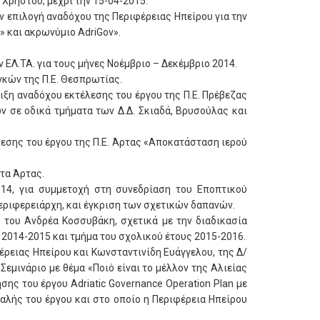
Χρήστου, μέχρι την 15-04-2015.
ην επιλογή αναδόχου της Περιφέρειας Ηπείρου για την
» και ακρωνύμιο AdriGov».
 ΕΛ.ΤΑ. για τους μήνες Νοέμβριο – Δεκέμβριο 2014.
γκών της Π.Ε. Θεσπρωτίας.
ιξη αναδόχου εκτέλεσης του έργου της Π.Ε. Πρέβεζας
 σε οδικά τμήματα των Δ.Δ. Σκιαδά, Βρυσούλας και
λεσης του έργου της Π.Ε. Άρτας «Αποκατάσταση ιερού
ητα Άρτας.
2014, για συμμετοχή στη συνεδρίαση του Εποπτικού
ιπεριφερειάρχη, και έγκριση των σχετικών δαπανών.
, του Ανδρέα Κοσσυβάκη, σχετικά με την διαδικασία
2014-2015 και τμήμα του σχολικού έτους 2015-2016.
έρειας Ηπείρου και Κωνσταντινίδη Ευάγγελου, της Δ/
Σεμινάριο με θέμα «Ποιό είναι το μέλλον της Αλιείας
σης του έργου Adriatic Governance Operation Plan με
φαλής του έργου και στο οποίο η Περιφέρεια Ηπείρου