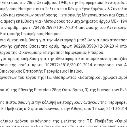
ς Επετείου της 28ης Οκτωβρίου 1940, στην Περιφερειακή Ενότητα Ιω
φέρειας Ηπείρου με το Πολιτιστικό Κέντρο Εργαζομένων & Συνταξιού
κτικών και εργασιών συντήρησης – επισκευής Μηχανημάτων και Οχημ
για άμεση επέμβαση για «Μεταφορές του μηχανήματος έργου ΜΕ-1194
 της αριθμ. πρωτ. 73478/2692/10-07-2014 απόφασης του Αντιπεριφερ
 Επιτροπής Περιφέρειας Ηπείρου.
 για άμεση επέμβαση για την «Μεταφορά μπαζών για αποκατάστασ
ωτικής χρήσης, βάσει της αριθμ. πρωτ. 96298/3598/12-09-2014 απ
έργου της Οικονομικής Επιτροπής Περιφέρειας Ηπείρου.
 για άμεση επέμβαση για την «Μεταφορά και απομάκρυνση μπαζών 
άσει της αριθμ. πρωτ. 102872/3818/30-09-2014 απόφασης του Αν
Οικονομικής Επιτροπής Περιφέρειας Ηπείρου.
εργασιών του έργου της Π.Ε. Θεσπρωτίας «Εσωτερικοί χρωματισμοί
ού: α) της Εθνικής Επετείου 28ης Οκτωβρίου, β) της Ημέρας των Εν
σης πιστώσεων για την κάλυψη λειτουργικών αναγκών της Περιφερει
.Ε. Πρέβεζας κ. Στράτου Ιωάννου, στην Αθήνα, από 19 έως 21-10-201
ολικού χρόνου εκπόνησης της μελέτης της Π.Ε. Πρέβεζας «Ορι