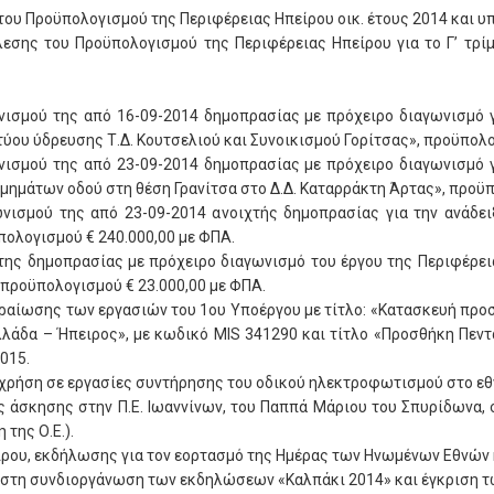
 του Προϋπολογισμού της Περιφέρειας Ηπείρου οικ. έτους 2014 και υ
εσης του Προϋπολογισμού της Περιφέρειας Ηπείρου για το Γ’ τρί
νισμού της από 16-09-2014 δημοπρασίας με πρόχειρο διαγωνισμό γ
ου ύδρευσης Τ.Δ. Κουτσελιού και Συνοικισμού Γορίτσας», προϋπολο
νισμού της από 23-09-2014 δημοπρασίας με πρόχειρο διαγωνισμό γ
ημάτων οδού στη θέση Γρανίτσα στο Δ.Δ. Καταρράκτη Άρτας», προϋπ
ωνισμού της από 23-09-2014 ανοιχτής δημοπρασίας για την ανάδε
πολογισμού € 240.000,00 με ΦΠΑ.
 της δημοπρασίας με πρόχειρο διαγωνισμό του έργου της Περιφέρ
προϋπολογισμού € 23.000,00 με ΦΠΑ.
ραίωσης των εργασιών του 1ου Υποέργου με τίτλο: «Κατασκευή πρ
 Ελλάδα – Ήπειρος», με κωδικό MIS 341290 και τίτλο «Προσθήκη Πε
015.
α χρήση σε εργασίες συντήρησης του οδικού ηλεκτροφωτισμού στο εθ
ής άσκησης στην Π.Ε. Ιωαννίνων, του Παππά Μάριου του Σπυρίδων
της Ο.Ε.).
ίρου, εκδήλωσης για τον εορτασμό της Ημέρας των Ηνωμένων Εθνών 
υ στη συνδιοργάνωση των εκδηλώσεων «Καλπάκι 2014» και έγκριση 