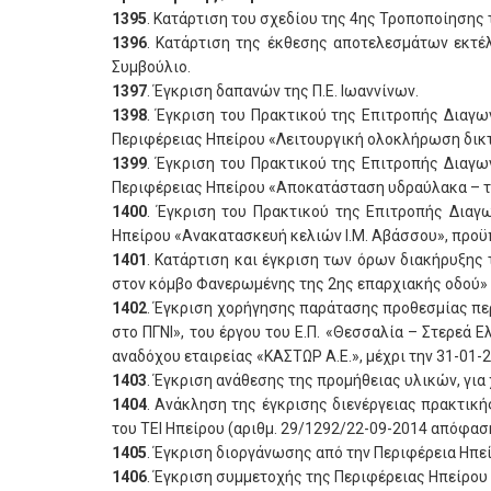
1395
. Κατάρτιση του σχεδίου της 4ης Τροποποίησης
1396
. Κατάρτιση της έκθεσης αποτελεσμάτων εκτέλ
Συμβούλιο.
1397
. Έγκριση δαπανών της Π.Ε. Ιωαννίνων.
1398
. Έγκριση του Πρακτικού της Επιτροπής Διαγω
Περιφέρειας Ηπείρου «Λειτουργική ολοκλήρωση δικτύ
1399
. Έγκριση του Πρακτικού της Επιτροπής Διαγω
Περιφέρειας Ηπείρου «Αποκατάσταση υδραύλακα – τμ
1400
. Έγκριση του Πρακτικού της Επιτροπής Διαγ
Ηπείρου «Ανακατασκευή κελιών Ι.Μ. Αβάσσου», προϋ
1401
. Κατάρτιση και έγκριση των όρων διακήρυξης
στον κόμβο Φανερωμένης της 2ης επαρχιακής οδού» 
1402
. Έγκριση χορήγησης παράτασης προθεσμίας πε
στο ΠΓΝΙ», του έργου του Ε.Π. «Θεσσαλία – Στερεά
αναδόχου εταιρείας «ΚΑΣΤΩΡ Α.Ε.», μέχρι την 31-01-2
1403
. Έγκριση ανάθεσης της προμήθειας υλικών, γι
1404
. Ανάκληση της έγκρισης διενέργειας πρακτικ
του ΤΕΙ Ηπείρου (αριθμ. 29/1292/22-09-2014 απόφαση 
1405
. Έγκριση διοργάνωσης από την Περιφέρεια Ηπε
1406
. Έγκριση συμμετοχής της Περιφέρειας Ηπείρο