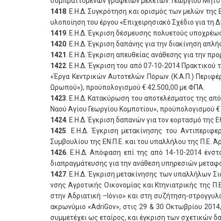
συμπραττομένων γραφείων μελετών: Γεωργίου Μήτσιου
1418
. Ε.Η.Δ. Συγκρότηση και ορισμός των μελών της
υλοποίηση του έργου «Επιχειρησιακό Σχέδιο για τη Δι
1419
. Ε.Η.Δ. Έγκριση δέσμευσης πολυετούς υποχρέωση
1420
. Ε.Η.Δ. Έγκριση δαπάνης για την διακίνηση απ
1421
. Ε.Η.Δ. Έγκριση απευθείας ανάθεσης για την π
1422
. Ε.Η.Δ. Έγκριση του από 07-10-2014 Πρακτικού
«Έργα Κεντρικών Αυτοτελών Πόρων (Κ.Α.Π.) Περιφέ
Ωρωπού»), προϋπολογισμού € 42.500,00 με ΦΠΑ.
1423
. Ε.Η.Δ. Κατακύρωση του αποτελέσματος της από
Ναού Αγίου Γεωργίου Κομποτίου», προϋπολογισμού € 
1424
. Ε.Η.Δ. Έγκριση δαπανών για τον εορτασμό της
1425
. Ε.Η.Δ. Έγκριση μετακίνησης του Αντιπεριφε
Συμβουλίου της ΕΝ.Π.Ε. και του υπαλλήλου της Π.Ε. Ά
1426
. Ε.Η.Δ. Απόφαση επί της από 14-10-2014 ένσ
διαπραγμάτευσης για την ανάθεση υπηρεσιών μεταφορ
1427
. Ε.Η.Δ. Έγκριση μετακίνησης των υπαλλήλων Σ
νσης Αγροτικής Οικονομίας και Κτηνιατρικής της Π.Ε
στην Αδριατική –Ιόνιο» και στη συζήτηση-στρογγυλό 
ακρωνύμιο «AdriGov», στις 29 & 30 Οκτωβρίου 2014,
συμμετέχει ως εταίρος, και έγκριση των σχετικών δ