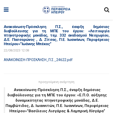
Ανακοίνωση-Πρόσκληση Π.Σ., έανρξη δημόσιας
διαβούλευσης για τη ΜΠΕ του έργου: «Λειτουργία
πτηνοτροφικής μονάδας, τεμ. 332 αναδασμού Νεοχωρίου,
Δ.Ε. Πασσαρώνος , Δ. Ζίτσας, Π.Ε. Ιωαννίνων, Περιφέρειας
Ηπείρου»”Ιωάννης Μπέκας”
22/08/2023 12:08
ΑΝΑΚΟΙΝΩΣΗ-ΠΡΟΣΚΛΗΣΗ_Π.Σ._24622.pdf
προηγούμενη ανάρτηση
Ανακοίνωση-Πρόσκληση Π.Σ., έναρξη δημόσιας
διαβούλευσης για τη ΜΠΕ του έργου: «Ε.Π.Ο. αύξησης
δυναμικότητας πτηνοτροφικής μονάδας, Δ.Ε.
Παμβώτιδος, Δ. Ιωαννιτών, Π.Ε. Ιωαννίνων, Περιφέρειας
Ηπείρου»”Βασίλειος Λισγάρας & Λαμπρινή ΛΙσγάρα”