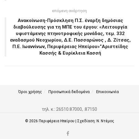
επόμενη ανάρτηση
Ανακοίνωση-Πρόσκληση Π.Σ. έναρξη δημόσιας
διαβούλευσης για τη ΜΠΕ του έργου: «Λειτουργία
υφιστάμενης πτηνοτροφικής μονάδας, τεμ. 332
αναδασμού Νεοχωρίου, Δ.Ε. Πασσαρώνος , Δ. Ζίτσας,
Π.Ε. Ιωαννίνων, Περιφέρειας Ηπείρου»”Αριστείδης
Κασσής & Ευρίκλεια Κασσή
Όροι χρήσης
Προσωπικά δεδομένα
Επικοινωνία
τηλ. κ.: 26510.87000, .87150
© 2026
Περιφέρεια Ηπείρου
| Σχεδίαση:
Ν. Ντέμος