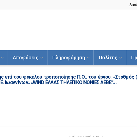
Διαύ
Αποφάσεις
Πληροφόρηση
Πολίτης
Πρ
ς επί του φακέλου τροποποίησης Π.Ο., του έργου: «Σταθμός 
.Ε. Ιωαννίνων»«WIND ΕΛΛΑΣ ΤΗΛΕΠΙΚΟΙΝΩΝΙΕΣ ΑΕΒΕ”».
επόμενη ανάρτηση