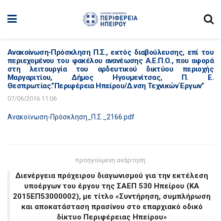
Ανακοίνωση-Πρόσκληση Π.Σ., εκτός διαβούλευσης, επί του
περιεχομένου του φακέλου ανανέωσης Α.Ε.Π.Ο., που αφορά
στη λειτουργία του αρδευτικού δικτύου περιοχής
Μαργαριτίου, Δήμος Ηγουμενίτσας, Π. Ε.
Θεσπρωτίας.”Περιφέρεια Ηπείρου/Δ.νση Τεχνικών Έργων”
07/06/2016 11:06
Ανακοίνωση-Πρόσκληση_Π.Σ._2166.pdf
προηγούμενη ανάρτηση
Διενέργεια πρόχειρου διαγωνισμού για την εκτέλεση
υποέργων του έργου της ΣΑΕΠ 530 Ηπείρου (ΚΑ
2015ΕΠ53000002), με τίτλο «Συντήρηση, συμπλήρωση
και αποκατάσταση πρασίνου στο επαρχιακό οδικό
δίκτυο Περιφέρειας Ηπείρου»