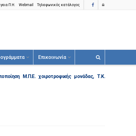
γεια Π.H.
Webmail
Τηλεφωνικός κατάλογος
ογράμματα
Επικοινωνία
οποίηση Μ.Π.Ε. χοιροτροφικής μονάδας, Τ.Κ.