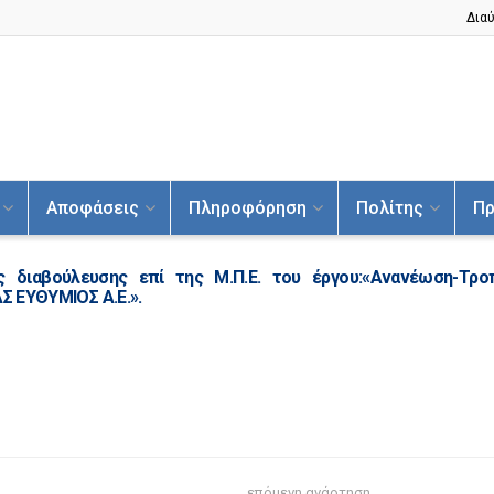
Διαύ
Αποφάσεις
Πληροφόρηση
Πολίτης
Πρ
ς διαβούλευσης επί της Μ.Π.Ε. του έργου:«Ανανέωση-Τροπ
ΑΣ ΕΥΘΥΜΙΟΣ Α.Ε.».
επόμενη ανάρτηση