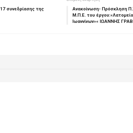
017 συνεδρίασης της
Ανακοίνωση- Πρόσκληση Π.Σ
Μ.Π.Ε. του έργου:«Λατομείο
Ιωαννίνων»« ΙΩΑΝΝΗΣ ΓΡΑΒΑ