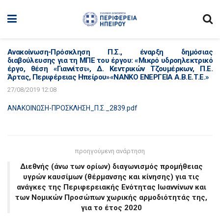
Ανακοίνωση-Πρόσκληση Π.Σ., έναρξη δημόσιας
διαβούλευσης για τη ΜΠΕ του έργου: «Μικρό υδροηλεκτρικό
έργο, θέση «Γιαννίτσι», Δ. Κεντρικών Τζουμέρκων, Π.Ε.
Άρτας, Περιφέρειας Ηπείρου»«ΝΑΝΚΟ ΕΝΕΡΓΕΙΑ Α.Β.Ε.Τ.Ε.»
27/08/2019 12:08
ΑΝΑΚΟΙΝΩΣΗ-ΠΡΟΣΚΛΗΣΗ_Π.Σ._2839.pdf
προηγούμενη ανάρτηση
Διεθνής (άνω των ορίων) διαγωνισμός προμήθειας
υγρών καυσίμων (θέρμανσης και κίνησης) για τις
ανάγκες της Περιφερειακής Ενότητας Ιωαννίνων και
των Νομικών Προσώπων χωρικής αρμοδιότητάς της,
για το έτος 2020