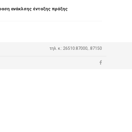
φαση ανάκλσης ένταξης πράξης
τηλ. κ.: 26510.87000, .87150