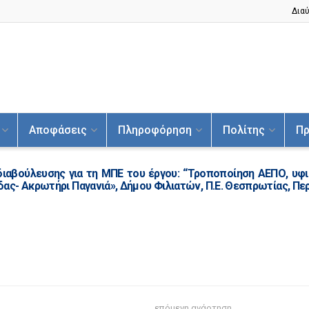
Διαύ
Αποφάσεις
Πληροφόρηση
Πολίτης
Πρ
διαβούλευσης για τη ΜΠΕ του έργου: “Τροποποίηση ΑΕΠΟ, υφ
ς- Ακρωτήρι Παγανιά», Δήμου Φιλιατών, Π.Ε. Θεσπρωτίας, Πε
επόμενη ανάρτηση