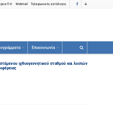
γεια Π.H.
Webmail
Τηλεφωνικός κατάλογος
ογράμματα
Επικοινωνία
ιστάμενου ιχθυογεννητικού σταθμού και λοιπών
ριφέρειας