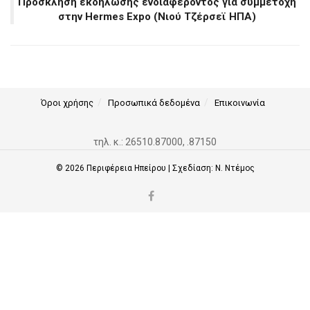
Πρόσκληση εκδήλωσης ενδιαφέροντος για συμμετοχή
στην Hermes Expo (Nιού Τζέρσεϊ ΗΠΑ)
Όροι χρήσης
Προσωπικά δεδομένα
Επικοινωνία
τηλ. κ.: 26510.87000, .87150
© 2026
Περιφέρεια Ηπείρου
| Σχεδίαση:
Ν. Ντέμος