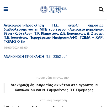
Ανακοίνωση-Πρόσκληση Π.Σ., έναρξη δημόσιας
διαβούλευσης για τη ΜΠΕ του έργου: «Λατομείο μαρμάρων,
θέση «Κούτελος», Τ.Κ. Κληματιάς, Δ.Ε. Ευρυμενών, Δ. Ζίτσας,
Π.Ε. Ιωαννίνων, Περιφέρειας Ηπείρου»«ΑΦΟΙ ΤΖΙΜΑ – ΧΑΡ.
ΓΚΕΛΗΣ Ο.Ε.»
16/09/2024 08:09
ΑΝΑΚΟΙΝΩΣΗ-ΠΡΟΣΚΛΗΣΗ_Π.Σ._2352.pdf
προηγούμενη ανάρτηση
Διακήρυξη δημοπρασίας ακινήτου στο αγρόκτημα
Καναλακίου και Ν. Σαμψούντας Π.Ε.Πρέβεζας
επόμενη ανάρτηση