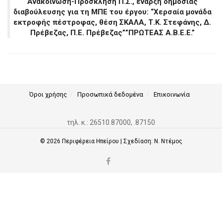
Ανακοίνωση-Πρόσκληση Π.Σ., έναρξη δημόσιας
διαβούλευσης για τη ΜΠΕ του έργου: “Χερσαία μονάδα
εκτροφής πέστροφας, θέση ΣΚΑΛΑ, Τ.Κ. Στεφάνης, Δ.
Πρέβεζας, Π.Ε. Πρέβεζας””ΠΡΩΤΕΑΣ Α.Β.Ε.Ε.”
Όροι χρήσης
Προσωπικά δεδομένα
Επικοινωνία
τηλ. κ.: 26510.87000, .87150
© 2026
Περιφέρεια Ηπείρου
| Σχεδίαση:
Ν. Ντέμος