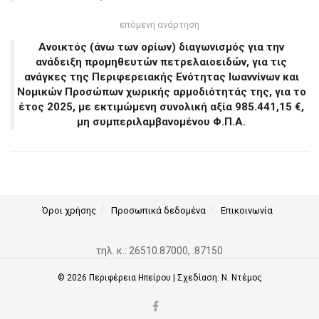
επόμενη ανάρτηση
Ανοικτός (άνω των ορίων) διαγωνισμός για την
ανάδειξη προμηθευτών πετρελαιοειδών, για τις
ανάγκες της Περιφερειακής Ενότητας Ιωαννίνων και
Νομικών Προσώπων χωρικής αρμοδιότητάς της, για το
έτος 2025, με εκτιμώμενη συνολική αξία 985.441,15 €,
μη συμπεριλαμβανομένου Φ.Π.Α.
Όροι χρήσης
Προσωπικά δεδομένα
Επικοινωνία
τηλ. κ.: 26510.87000, .87150
© 2026
Περιφέρεια Ηπείρου
| Σχεδίαση:
Ν. Ντέμος