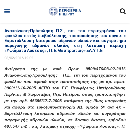
Ανακοίνωση-Πρόσκληση Π.Σ.., επί του περιεχομένου του
φακέλου εκτός διαβούλευσης, τροποποίησης του έργου: «
Εκμετάλλευση λατομείου αδρανών υλικών και συγκρότημα
παραγωγής αδρανών υλικών, στη λατομική περιοχή
«Υψώματα Λούτσας», Π. Ε. Θεσπρωτίας».«Α.Υ.Γ.Ε.
03/02/2016 12:02
Αντίγραφο της με αριθ. Πρωτ. 9509/476/03-02-2016
Ανακοίνωσης-Πρόσκλησης Π.Σ., επί του περιεχομένου του
φακέλου που αφορά στην τροποποίησης της με αρ. πρωτ.
3969/11-10-2005 ΑΕΠΟ του Γ.Γ. Περιφέρειας Ηπείρου/Δ/νση
Περ/ντος & Χωροταξίας Περ. Ηπείρου, όπως τροποποιήθηκε
με την αρθ. 46695/17-7-2008 απόφαση της ίδιας υπηρεσίας
και αφορά στο έργο(υποκατηγορία Α1, ομάδα 5
α/α 4): «
η,
Εκμετάλλευση λατομείου αδρανών υλικών και συγκρότημα
παραγωγής αδρανών υλικών, σε δασική έκταση, εμβαδού
497.547 m2 , στη λατομική περιοχή «Υψώματα Λούτσας», Π.