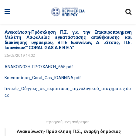
Ανακοίνωση-Πρόσκληση Π.Σ. για την Επικαιροποιημένη
Μελέτη Ασφαλείας εγκατάστασης αποθήκευσης και
διακίνησης υγραερίου, ΒΙΠΕ Ιωαννίνων, Δ. Ζίτσας, Π.Ε.
Ιωαννίνων.””CORAL GAS A.E.B.E.Y.”
25/02/2019 14:02
ΑΝΑΚΟΙΝΩΣΗ-ΠΡΟΣΚΛΗΣΗ_655.pdf
Κοινοποίηση_Coral_Gas_IOANNINA.pdf
Γενικές_Οδηγίες_σε_περίπτωση_τεχνολογικού_ατυχήματος.do
cx
προηγούμενη ανάρτηση
Ανακοίνωση-Πρόσκληση Π.Σ., έναρξη δημόσιας