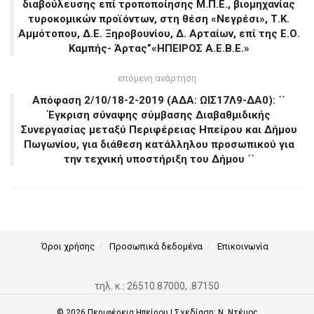
διαβούλευσης επί τροποποίησης Μ.Π.Ε., βιομηχανίας
τυροκομικών προϊόντων, στη θέση «Νεγρέσι», Τ.Κ.
Αμμότοπου, Δ.Ε. Ξηροβουνίου, Δ. Αρταίων, επί της Ε.Ο.
Καμπής- Άρτας”«ΗΠΕΙΡΟΣ Α.Ε.Β.Ε.»
επόμενη ανάρτηση
Απόφαση 2/10/18-2-2019 (ΑΔΑ: ΩΙΣ17Λ9-ΔΑ0): ΄΄
Έγκριση σύναψης σύμβασης Διαβαθμιδικής
Συνεργασίας μεταξύ Περιφέρειας Ηπείρου και Δήμου
Πωγωνίου, για διάθεση κατάλληλου προσωπικού για
την τεχνική υποστήριξη του Δήμου ΄΄
Όροι χρήσης
Προσωπικά δεδομένα
Επικοινωνία
τηλ. κ.: 26510.87000, .87150
© 2026
Περιφέρεια Ηπείρου
| Σχεδίαση:
Ν. Ντέμος