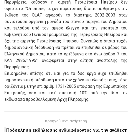
Περιφέρεια καθόσον η αιρετή Περιφέρεια Ηπείρου δεν
υφίστατο. “Oι όποιες τυχόν παρατυπίες διαπιστώθηκαν με την
έκθεση της OLAF αφορούν το διάστημα 2002-2003 όταν
συνιστούσε οργανική μονάδα του στενού πυρήνα του Δημοσίου
και τελούσε υπό τον άμεσο έλεγχο και την εποπτεία του
Κυβερνητικού Γενικού Γραμματέας της Περιφέρειας Ηπείρου και
όχι της αιρετής Περιφέρειας Ηπείρου. Συνεπώς η όποια τυχόν
δημοσιονομική διόρθωση θα πρέπει να επιβληθεί σε βάρος του
Ελληνικού Δημοσίου, κατά τα οριζόμενα στο άνω άρθρο 7 του
ΚΑΝ 2985/1995”, αναφέρεται στην αίτηση αναστολής της
Περιφέρειας.
Επισημαίνει επίσης ότι και για τα δύο έργα είχε επιβληθεί
δημοσιονομική διόρθωση κατά τον χρόνο εκτέλεσής τους, τόσο
οριζόντια με την υπ. αριθμ.1731/2005 απόφαση της Ευρωπαϊκής
Επιτροπής, όσο και κατ’ αποκοπή 10% από την ίδια την
εκδώσασα προσβαλλομένη Αρχή Πληρωμής.
προηγούμενη ανάρτηση
Πρόσκληση εκδήλωσης ενδιαφέροντος για την ανάθεση