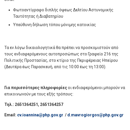
Φωτοαντίγραφο διπλής όψεως Δελτίου Αστυνομικής
Ταυτότητας ή Διαβατηρίου
Υπεύθυνη δήλωση τόπου μόνιμης κατοικίας
Τα εν λόγω δικαιολογητικά θα πρέπει να προσκομιστούν από
τους ενδιαφερόμενους αυτοπροσώπως στo Γραφείο 216 της
Πολιτικής Προστασίας, στο κτίριο της Περιφέρειας Ηπείρου
(Δευτέρα έως Παρασκευή, από τις 10:00 έως τη 13:00).
Για περισσότερες πληροφορίες
οι ενδιαφερόμενοι μπορούν να
επικοινωνούν με τους εξής τρόπους:
Τηλ.: 2651364251, 2651364257
Email:
cv.ioannina@php.gov.gr
/
d.mavrogiorgos@php.gov.gr