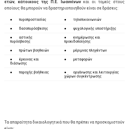
ετών
,
κάτοικους της Π.Ε. Ιωαννίνων
και οι τομείς στους
οποίους θα μπορούν να δραστηριοποιηθούν είναι σε δράσεις:
● πυροπροστασίας
● τηλεπικοινωνιών
● δασοπυρόσβεσης
● ψυχολογικής υποστήριξης
● αστικής
● ενημέρωσης και
πυρόσβεσης
προειδοποίησης
● πρώτων βοηθειών
● μέριμνας πληγέντων
● έρευνας και
● μεταφορών
διάσωσης
● παροχής βοήθειας
● οργάνωσης και λειτουργίας
χώρων συγκέντρωσης
Τα απαραίτητα δικαιολογητικά που θα πρέπει να προσκομιστούν
είναι: