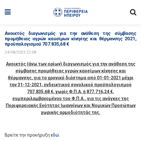
Ανοικτός διαγωνισμός για την ανάθεση της σύμβασης
προμήθειας υγρών καυσίμων κίνησης και θέρμανσης 2021,
πρoϋπoλoγισμoύ 707.835,68 €
24/08/2023 22:08
Ανοικτός (άνω των ορίων) διαγωνισμός για την ανάθεση της
σύμβασης προμήθειας υγρών καυσίμων κίνησης και
θέρμανσης, για το χρονικό διάστημα από 01-01-2021 μέχρι
την 31-12-2021, ενδεικτικού συνολικού πρoϋπoλoγισμoύ
707.835,68 €, χωρίς Φ.Π.Α. ή 877.716,24 €,
συμπεριλαμβανομένου του Φ.Π.Α., για τις ανάγκες της
Περιφερειακής Ενότητας Ιωαννίνων και Νομικών Προσώπων
χωρικής αρμοδιότητάς της.
Βρείτε την προκήρυξη
εδώ
.