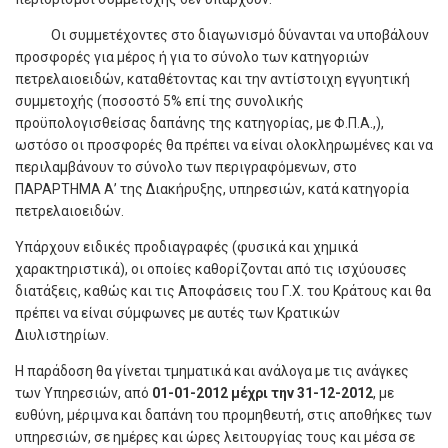
Οι συμμετέχοντες στο διαγωνισμό δύνανται να υποβάλουν
προσφορές για μέρος ή για το σύνολο των κατηγοριών
πετρελαιοειδών, καταθέτοντας και την αντίστοιχη εγγυητική
συμμετοχής (ποσοστό 5% επί της συνολικής
προϋπολογισθείσας δαπάνης της κατηγορίας, με Φ.Π.Α.,),
ωστόσο οι προσφορές θα πρέπει να είναι ολοκληρωμένες και να
περιλαμβάνουν το σύνολο των περιγραφόμενων, στο
ΠΑΡΑΡΤΗΜΑ Α’ της Διακήρυξης, υπηρεσιών, κατά κατηγορία
πετρελαιοειδών.
Υπάρχουν ειδικές προδιαγραφές (φυσικά και χημικά
χαρακτηριστικά), οι οποίες καθορίζονται από τις ισχύουσες
διατάξεις, καθώς και τις Αποφάσεις του Γ.Χ. του Κράτους και θα
πρέπει να είναι σύμφωνες με αυτές των Κρατικών
Διυλιστηρίων.
Η παράδοση θα γίνεται τμηματικά και ανάλογα με τις ανάγκες
των Υπηρεσιών, από
01-01-2012 μέχρι την 31-12-2012
, με
ευθύνη, μέριμνα και δαπάνη του προμηθευτή, στις αποθήκες των
υπηρεσιών, σε ημέρες και ώρες λειτουργίας τους και μέσα σε