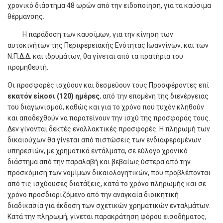
χρονικό διάστημα 48 ωρών από την ειδοποίηση, για τα καύσιμα
θέρμανσης.
Η παράδοση των καυσίμων, για την κίνηση των
αυτοκινήτων της Περιφερειακής Ενότητας Ιωαννίνων. και των
Ν.Π.Δ.Δ. και ιδρυμάτων, θα γίνεται από τα πρατήρια του
προμηθευτή.
Οι προσφορές ισχύουν και δεσµεύουν τους Προσφέροντες επί
εκατόν είκοσι (120) ηµέρες
, από την εποµένη της διενέργειας
του διαγωνισµού, καθώς και για το χρόνο που τυχόν κληθούν
και αποδεχθούν να παρατείνουν την ισχύ της προσφοράς τους.
Δεν γίνονται δεκτές εναλλακτικές προσφορές. Η πληρωμή των
δικαιούχων θα γίνεται από πιστώσεις των ενδιαφερομένων
υπηρεσιών, με χρηματικά εντάλματα, σε εύλογο χρονικό
διάστημα από την παραλαβή και βεβαίως ύστερα από την
προσκόμιση των νομίμων δικαιολογητικών, που προβλέπονται
από τις ισχύουσες διατάξεις, κατά το χρόνο πληρωμής και σε
χρόνο προσδιοριζόμενο από την αναγκαία διοικητική
διαδικασία για έκδοση των σχετικών χρηματικών ενταλμάτων.
Κατά την πληρωμή, γίνεται παρακράτηση φόρου εισοδήματος,