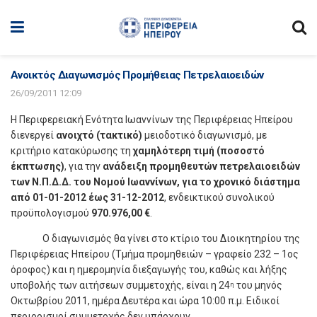
Ανοικτός Διαγωνισμός Προμήθειας Πετρελαιοειδών
26/09/2011 12:09
Η Περιφερειακή Ενότητα Ιωαννίνων της Περιφέρειας Ηπείρου
διενεργεί
ανοιχτό (τακτικό)
μειοδοτικό διαγωνισμό, με
κριτήριο κατακύρωσης τη
χαμηλότερη τιμή (ποσοστό
έκπτωσης)
, για την
ανάδειξη προμηθευτών πετρελαιοειδών
των Ν.Π.Δ.Δ. του Νομού Ιωαννίνων, για το χρονικό διάστημα
από 01-01-2012 έως 31-12-2012
, ενδεικτικού συνολικού
προϋπολογισμού
970.976,00 €
.
Ο διαγωνισμός θα γίνει στο κτίριο του Διοικητηρίου της
Περιφέρειας Ηπείρου (Τμήμα προμηθειών – γραφείο 232 – 1ος
όροφος) και η ημερομηνία διεξαγωγής του, καθώς και λήξης
υποβολής των αιτήσεων συμμετοχής, είναι η 24
του μηνός
η
Οκτωβρίου 2011, ημέρα Δευτέρα και ώρα 10:00 π.μ. Ειδικοί
περιορισμοί συμμετοχής δεν υπάρχουν.