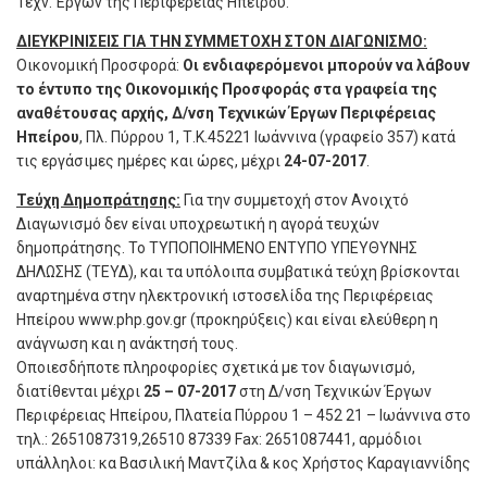
Τεχν. Έργων της Περιφέρειας Ηπείρου.
ΔΙΕΥΚΡΙΝΙΣΕΙΣ ΓΙΑ ΤΗΝ ΣΥΜΜΕΤΟΧΗ ΣΤΟΝ ΔΙΑΓΩΝΙΣΜΟ:
Οικονομική Προσφορά:
Οι ενδιαφερόμενοι μπορούν να λάβουν
το έντυπο της Οικονομικής Προσφοράς στα γραφεία της
αναθέτουσας αρχής, Δ/νση Τεχνικών Έργων Περιφέρειας
Ηπείρου
, Πλ. Πύρρου 1, Τ.Κ.45221 Ιωάννινα (γραφείο 357) κατά
τις εργάσιμες ημέρες και ώρες, μέχρι
24-07-2017
.
Τεύχη Δημοπράτησης:
Για την συμμετοχή στον Ανοιχτό
Διαγωνισμό δεν είναι υποχρεωτική η αγορά τευχών
δημοπράτησης. Το ΤΥΠΟΠΟΙΗΜΕΝΟ ΕΝΤΥΠΟ ΥΠΕΥΘΥΝΗΣ
ΔΗΛΩΣΗΣ (TEΥΔ), και τα υπόλοιπα συμβατικά τεύχη βρίσκονται
αναρτημένα στην ηλεκτρονική ιστοσελίδα της Περιφέρειας
Ηπείρου www.php.gov.gr (προκηρύξεις) και είναι ελεύθερη η
ανάγνωση και η ανάκτησή τους.
Οποιεσδήποτε πληροφορίες σχετικά με τον διαγωνισμό,
διατίθενται μέχρι
25 – 07-2017
στη Δ/νση Τεχνικών Έργων
Περιφέρειας Ηπείρου, Πλατεία Πύρρου 1 – 452 21 – Ιωάννινα στο
τηλ.: 2651087319,26510 87339 Fax: 2651087441, αρμόδιοι
υπάλληλοι: κα Βασιλική Μαντζίλα & κος Χρήστος Καραγιαννίδης