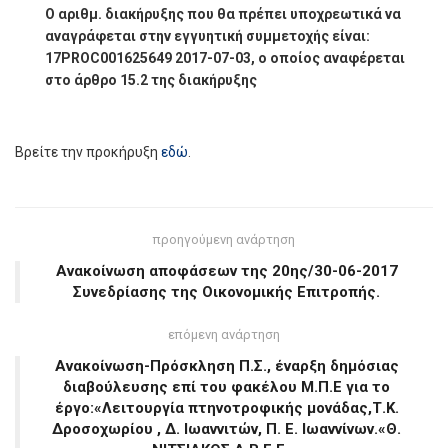
Ο αριθμ. διακήρυξης που θα πρέπει υποχρεωτικά να
αναγράφεται στην εγγυητική συμμετοχής είναι:
17PROC001625649 2017-07-03, ο οποίος αναφέρεται
στο άρθρο 15.2 της διακήρυξης
Βρείτε την προκήρυξη
εδώ
.
προηγούμενη ανάρτηση
Ανακοίνωση αποφάσεων της 20ης/30-06-2017
Συνεδρίασης της Οικονομικής Επιτροπής.
επόμενη ανάρτηση
Ανακοίνωση-Πρόσκληση Π.Σ., έναρξη δημόσιας
διαβούλευσης επί του φακέλου Μ.Π.Ε για το
έργο:«Λειτουργία πτηνοτροφικής μονάδας,Τ.Κ.
Δροσοχωρίου , Δ. Ιωαννιτών, Π. Ε. Ιωαννίνων.«Θ.