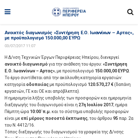
Ανοικτός διαγωνισμός «Συντήρηση Ε.Ο. Ιωαννίνων – Αρτας»,
με προϋπολογισμό 150.000,00 ΕΥΡΩ
03/07/2017 11:07
Η Δ/νση Τεχνικών Έργων Περιφέρειας Ηπείρου, διενεργεί
ανοικτό διαγωνισμό
για την ανάθεση του έργου:
«Συντήρηση
Ε.Ο. Ιωαννίνων – Αρτας»
, με προϋπολογισμό
150.000,00 ΕΥΡΩ
.
Το έργο συντίθεται από την ακόλουθη κατηγορία εργασιών:
κατηγορία
οδοποιίας
με προϋπολογισμό
120.570,27 €
(δαπάνη
εργασιών, ΓΕ και ΟΕ και απρόβλεπτα).
Η ημερομηνία λήξης υποβολής των προσφορών και ημερομηνία
διεξαγωγής του διαγωνισμού είναι η
27η Ιουλίου 2017
, ημέρα
Πέμπτη ώρα
10:00΄π.μ.
και το σύστημα υποβολής προσφορών
είναι με
επί μέρους ποσοστά έκπτωσης
, του άρθρου
95
παρ. 2α
του Ν. 4412/16.
Τόπος διεξαγωγής του διαγωνισμού τα γραφεία της Δ/νσης