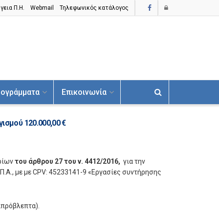
γεια Π.H.
Webmail
Τηλεφωνικός κατάλογος
ογράμματα
Επικοινωνία
ισμού 120.000,00 €
ορίων
του άρθρου 27 του ν. 4412/2016,
για την
Π.Α., με με CPV: 45233141-9 «Εργασίες συντήρησης
απρόβλεπτα).