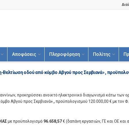
Διαύ
Αποφάσεις
Πληροφόρηση
Πολίτης
Πρ
-Βελτίωση οδού από κόμβο Αβγού προς Σερβιανά» , προϋπολογ
ωαννίνων, προκηρύσσει ανοικτό ηλεκτρονικό διαγωνισμό κάτω των 
κόμβο Αβγού προς Σερβιανά
» ,
προϋπολογισμού 120.000,00 € με τον Φ.
ΙΑΣ
με προϋπολογισμό
96.658,57
€ (δαπάνη εργασιών, ΓΕ και ΟΕ και 