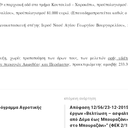
3
επαρχιακή οδό στο τμήμα Κουτσελιό – Χαροκόπι», προϋπολογισμού 
η
αλίου», προϋπολογισμού 81.000 ευρώ. (Επαναδημοπρατείται καθώς ο 
«Ανακατασκευή στέγης Ιερού Ναού Αγίου Γεωργίου Βουργαρελίου», 
ρυξη, χωρίς τροποποίηση των όρων τους, των μελετών
ροής υδάτ
ν περιοχών Αμφιθέας και Περάματος,
προεκτιμώμενης αμοιβής 233.
επόμενη ανάρτηση
ρόγραμμα Αγροτικής
Απόφαση 12/56/23-12-2015
έργων «Βελτίωση – ασφαλ
από Δέμα έως Μπουραζάνι»
στο Μπουραζάνι»” (ΦΕΚ 2/1