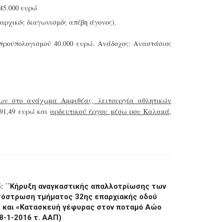
45.000 ευρώ
αρχικός διαγωνισμός απέβη άγονος).
προϋπολογισμού 40.000 ευρώ. Ανάδοχος: Αναστάσιος
ων στο ανάχωμα Αμφιθέας, λειτουργία αθλητικών
391,49 ευρώ και
αρδευτικού έργου μέσω ρου Καλαμά
,
: ΄΄Κήρυξη αναγκαστικής απαλλοτρίωσης των
τόστρωση τμήματος 32ης επαρχιακής οδού
 και «Κατασκευή γέφυρας στον ποταμό Αώο
8-1-2016 τ. ΑΑΠ)