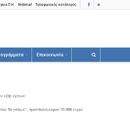
γεια Π.H.
Webmail
Τηλεφωνικός κατάλογος
ογράμματα
Επικοινωνία
ων εξής έργων:
γίου Νεγάδων
“
, προϋπολογισμού 35.000 ευρώ