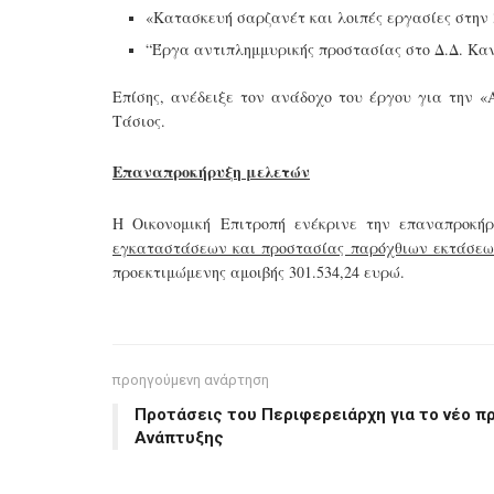
«Κατασκευή σαρζανέτ και λοιπές εργασίες στην 
“Έργα αντιπλημμυρικής προστασίας στο Δ.Δ. Καν
Επίσης, ανέδειξε τον ανάδοχο του έργου για την 
Τάσιος.
Επαναπροκήρυξη μελετών
Η Οικονομική Επιτροπή ενέκρινε την επαναπροκή
εγκαταστάσεων και προστασίας παρόχθιων εκτάσεω
προεκτιμώμενης αμοιβής 301.534,24 ευρώ.
προηγούμενη ανάρτηση
Προτάσεις του Περιφερειάρχη για το νέο π
Ανάπτυξης