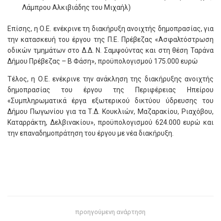
Λάμπρου Αλκιβιάδης του Μιχαήλ)
Επίσης, η Ο.Ε. ενέκρινε τη διακήρυξη ανοιχτής δημοπρασίας, για
την κατασκευή του έργου της Π.Ε. Πρέβεζας «Ασφαλτόστρωση
οδικών τμημάτων στο Δ.Δ. Ν. Σαμψούντας και στη θέση Ταράνα
Δήμου Πρέβεζας – Β Φάση», προϋπολογισμού 175.000 ευρώ
Τέλος, η Ο.Ε. ενέκρινε την ανάκληση της διακήρυξης ανοιχτής
δημοπρασίας του έργου της Περιφέρειας Ηπείρου
«Συμπληρωματικά έργα εξωτερικού δικτύου ύδρευσης του
Δήμου Πωγωνίου για τα Τ.Δ. Κουκλιών, Μαζαρακίου, Ριαχόβου,
Καταρράκτη, Δελβινακίου», προϋπολογισμού 624.000 ευρώ και
την επαναδημοπράτηση του έργου με νέα διακήρυξη.
προηγούμενη ανάρτηση