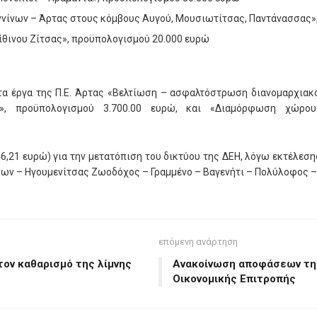
ννίνων – Άρτας στους κόμβους Αυγού, Μουσιωτίτσας, Παντάνασσας»
θινου Ζίτσας», προϋπολογισμού 20.000 ευρώ
τα έργα της Π.Ε. Άρτας «Βελτίωση – ασφαλτόστρωση διανομαρχια
», προϋπολογισμού 3.700.00 ευρώ, και «Διαμόρφωση χώρο
46,21 ευρώ) για την μετατόπιση του δικτύου της ΔΕΗ, λόγω εκτέλεσ
νίνων – Ηγουμενίτσας Ζωοδόχος – Γραμμένο – Βαγενήτι – Πολύλοφος 
επόμενη ανάρτηση
τον καθαρισμό της λίμνης
Ανακοίνωση αποφάσεων της
Οικονομικής Επιτροπής