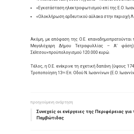
«Εγκατάσταση ηλεκτροφωτισμού επί της Ε.Ο. Ιωα
«Ολοκλήρωση αρδευτικού αύλακα στην περιοχή Λί
Ακόμη, με απόφαση της Ο.Ε. επαναδημοπρατούνται 
Μεγαλόχαρη Δήμου Τετραφυλλίας – Α’ φάση)
Σέλτσου»προϋπολογισμού 120.000 ευρώ.
Τέλος, η Ο.Ε. ενέκρινε τη σχετική δαπάνη (ύψους 17
Τροποποίηση 13
Επ. Οδού Ν. Ιωαννίνων (Ε.Ο. Ιωαν
ης
προηγούμενη ανάρτηση
Συνεχείς οι ενέργειες της Περιφέρειας για 
Παμβώτιδας