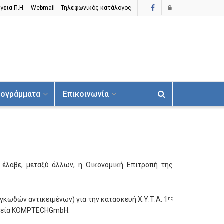
γεια Π.H.
Webmail
Τηλεφωνικός κατάλογος
ογράμματα
Επικοινωνία
έλαβε, μεταξύ άλλων, η Οικονομική Επιτροπή της
γκωδών αντικειμένων) για την κατασκευή Χ.Υ.Τ.Α. 1
ης
αιρεία KOMPTECHGmbH.