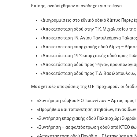
Επίσης, αναδείχθηκαν οι ανάδοχοι για τα έργα:
«Διαγραμμίσεις στο εθνικό οδικό δίκτυο Περιφέρ
«Αποκατάσταση οδού στην Τ.Κ. Μιχαλιτσίου της
«Αποκατάσταση Ι.Ν. Αγίου Παντελεήμονα Παλαιο
«Αποκατάσταση επαρχιακής οδού Λίμνη – Βήσσα
«Αποκατάσταση 19
επαρχιακής οδού προς Πολύ
ης
«Αποκατάσταση οδού προς Ψήνα», προϋπολογισμο
«Αποκατάσταση οδού προς Τ.Δ. Βασιλόπουλου»,
Με σχετικές αποφάσεις της Ο.Ε. προχωρούν οι διαδ
«Συντήρηση κόμβου Ε.Ο. Ιωαννίνων – Άρτας προς
«Προμήθεια και τοποθέτηση στηθαίων, πινακίδων
«Συντήρηση επαρχιακής οδού Παλαιοχώρι Συρράκ
«Συντήρηση – ασφαλτόστρωση οδού από ΚΤΕΟ έω
«Αποκατάσταση οδού Πηγάδια – Πλατανούσα και Μ