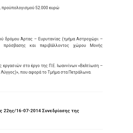
, προϋπολογισμού 52.000 ευρώ
κού δρόμου Άρτας – Ευρυτανίας (τμήμα Αστροχώρι –
υ πρόσβασης και περιβάλλοντος χώρου Μονής
ης εργασιών στο έργο της Π.Ε. Ιωαννίνων «Βελτίωση –
– Λύγγος)», που αφορά το Τμήμα στα Πετράλωνα.
 22ης/16-07-2014 Συνεδρίασης της