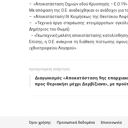
– «Αποκατάσταση ζημιών οδού Κρυοπηγής – Ε.Ο.19» 
Με απόφαση της Ο.Ε. αναδείχθηκαν οι ανάδοχοι για τα
– «Αποκατάσταση Ι.Ν. Κοιμήσεως της Θεοτόκου Λοφίσ
– «Τεχνικά έργα στερέωσης ετοιμόρροπων ογκόλι
Δημήτριος του Θωμά)
– «Γεωτεχνική μελέτη αποκατάστασης κατολίσθησης
Επίσης, η Ο.Ε. ενέκρινε τη διάθεση πίστωσης ύψου
ιχθυοτροφείου Λογαρού».
προηγούμενη ανάρτηση
Διαγωνισμός «Αποκατάσταση 9ης επαρχιακ
προς Θεριακήσι μέχρι Δερβίζιανα», με προ
Όροι χρήσης
Προσωπικά δεδομένα
Επικοινωνία