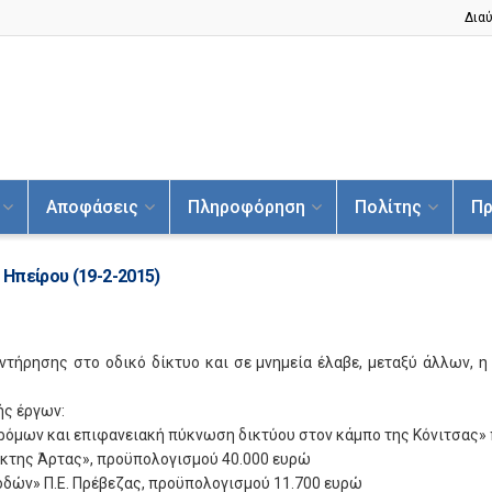
Διαύ
Αποφάσεις
Πληροφόρηση
Πολίτης
Πρ
Ηπείρου (19-2-2015)
τήρησης στο οδικό δίκτυο και σε μνημεία έλαβε, μεταξύ άλλων, η
ής έργων:
μων και επιφανειακή πύκνωση δικτύου στον κάμπο της Κόνιτσας»
κτης Άρτας», προϋπολογισμού 40.000 ευρώ
δών» Π.Ε. Πρέβεζας, προϋπολογισμού 11.700 ευρώ