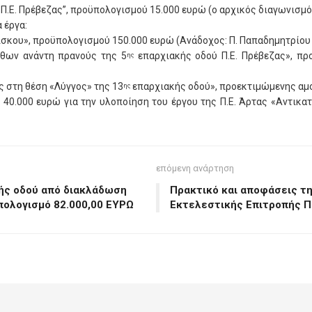
Π.Ε. Πρέβεζας”, προϋπολογισμού 15.000 ευρώ (ο αρχικός διαγωνισμό
 έργα:
κου», προϋπολογισμού 150.000 ευρώ (Ανάδοχος: Π. Παπαδημητρίου &
θων ανάντη πρανούς της 5
επαρχιακής οδού Π.Ε. Πρέβεζας», πρ
ης
 στη θέση «Λύγγος» της 13
επαρχιακής οδού», προεκτιμώμενης αμο
ης
ς 40.000 ευρώ για την υλοποίηση του έργου της Π.Ε. Άρτας «Αντι
επόμενη ανάρτηση
ής οδού από διακλάδωση
Πρακτικό και αποφάσεις τη
ϋπολογισμό 82.000,00 ΕΥΡΩ
Εκτελεστικής Επιτροπής Π