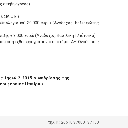
ς απέβη άγονος)
 ΣΙΑ Ο.Ε.)
οϋπολογισμού 30.000 ευρώ (Ανάδοχος: Κολιοφώτης
ιβής € 9.000 ευρώ (Ανάδοχος: Βασιλική Πλιάτσικα)
κατάσταση ιχθυοφραγμάτων στο στόμιο Αγ. Ονούφριος
ς 1ης/4-2-2015 συνεδρίασης της
εριφέρειας Ηπείρου
τηλ. κ.: 26510.87000, .87150