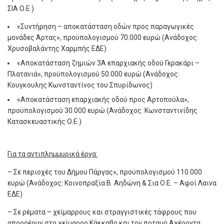
ΣΙΑ Ο.Ε.)
«Συντήρηση – αποκατάσταση οδών προς παραγωγικές
μονάδες Άρτας», προϋπολογισμού 70.000 ευρώ (Ανάδοχος:
Χρυσοβαλάντης Χαρμπής ΕΔΕ)
«Αποκατάσταση ζημιών 3Α επαρχιακής οδού Γερακάρι –
Πλατανιά», προϋπολογισμού 50.000 ευρώ (Ανάδοχος:
Κουγκουλης Κωνσταντίνος του Σπυρίδωνος)
«Αποκατάσταση επαρχιακής οδού προς Αρτοπούλα»,
προϋπολογισμού 30.000 ευρώ (Ανάδοχος: Κωνσταντινίδης
Κατασκευαστικής Ο.Ε.)
Για τα αντιπλημμυρικά έργα:
– Σε περιοχές του Δήμου Πάργας», προϋπολογισμού 110.000
ευρώ (Ανάδοχος: Κοινοπραξία Β. Αηδώνη & Σια Ο.Ε. – Αφοί Λαινα
ΕΔΕ)
– Σε ρέματα – χείμαρρους και στραγγιστικές τάφρους που
απορρέουν στο χείμαρρο Κάκκαβο και τον ποταμό Αχέροντα