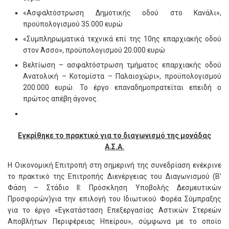
«Ασφαλτόστρωση Δημοτικής οδού στο Κανάλι»,
προϋπολογισμού 35.000 ευρώ
«Συμπληρωματικά τεχνικά επί της 10ης επαρχιακής οδού
στον Άσσο», προϋπολογισμού 20.000 ευρώ
Βελτίωση – ασφαλτόστρωση τμήματος επαρχιακής οδού
Ανατολική – Κοτομίστα – Παλαιοχώρι», προϋπολογισμού
200.000 ευρώ. Το έργο επαναδημοπρατείται επειδή ο
πρώτος απέβη άγονος.
Εγκρίθηκε το πρακτικό για το διαγωνισμό της μονάδας
Α.Σ.Α.
Η Οικονομική Επιτροπή στη σημερινή της συνεδρίαση ενέκρινε
το πρακτικό της Επιτροπής Διενέργειας του Διαγωνισμού (Β’
Φάση – Στάδιο ΙΙ: Πρόσκληση Υποβολής Δεσμευτικών
Προσφορών)για την επιλογή του Ιδιωτικού Φορέα Σύμπραξης
για το έργο «Εγκατάσταση Επεξεργασίας Αστικών Στερεών
Αποβλήτων Περιφέρειας Ηπείρου», σύμφωνα με το οποίο