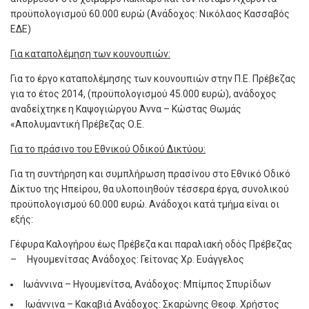
προϋπολογισμού 60.000 ευρώ (Ανάδοχος: Νικόλαος Κασσαβός
ΕΔΕ)
Για καταπολέμηση των κουνουπιών:
Για το έργο καταπολέμησης των κουνουπιών στην Π.Ε. Πρέβεζας
για το έτος 2014, (προϋπολογισμού 45.000 ευρώ), ανάδοχος
αναδείχτηκε η Καψογιώργου Άννα – Κώστας Θωμάς
«Απολυμαντική Πρέβεζας Ο.Ε.
Για το πράσινο του Εθνικού Οδικού Δικτύου:
Για τη συντήρηση και συμπλήρωση πρασίνου στο Εθνικό Οδικό
Δίκτυο της Ηπείρου, θα υλοποιηθούν τέσσερα έργα, συνολικού
προϋπολογισμού 60.000 ευρώ. Ανάδοχοι κατά τμήμα είναι οι
εξής:
Γέφυρα Καλογήρου έως Πρέβεζα και παραλιακή οδός Πρέβεζας
– Ηγουμενίτσας Ανάδοχος: Γείτονας Χρ. Ευάγγελος
Ιωάννινα – Ηγουμενίτσα, Ανάδοχος: Μπίμπος Σπυρίδων
Ιωάννινα – Κακαβιά Ανάδοχος: Σκαρώνης Θεοφ. Χρήστος