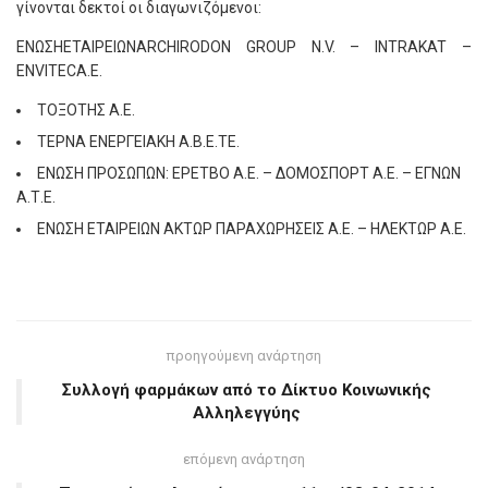
γίνονται δεκτοί οι διαγωνιζόμενοι:
ΕΝΩΣΗΕΤΑΙΡΕΙΩΝARCHIRODON GROUP N.V. – INTRAKAT –
ENVITECΑ.Ε.
ΤΟΞΟΤΗΣ Α.Ε.
ΤΕΡΝΑ ΕΝΕΡΓΕΙΑΚΗ Α.Β.Ε.ΤΕ.
ΕΝΩΣΗ ΠΡΟΣΩΠΩΝ: ΕΡΕΤΒΟ Α.Ε. – ΔΟΜΟΣΠΟΡΤ Α.Ε. – ΕΓΝΩΝ
Α.Τ.Ε.
ΕΝΩΣΗ ΕΤΑΙΡΕΙΩΝ ΑΚΤΩΡ ΠΑΡΑΧΩΡΗΣΕΙΣ Α.Ε. – ΗΛΕΚΤΩΡ Α.Ε.
προηγούμενη ανάρτηση
Συλλογή φαρμάκων από το Δίκτυο Κοινωνικής
Αλληλεγγύης
επόμενη ανάρτηση