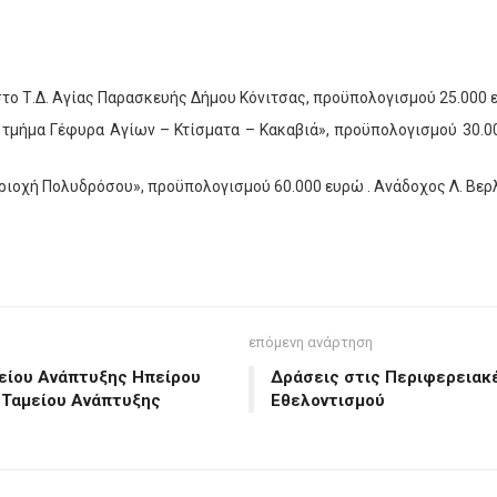
ο Τ.Δ. Αγίας Παρασκευής Δήμου Κόνιτσας, προϋπολογισμού 25.000 ε
 τμήμα Γέφυρα Αγίων – Κτίσματα – Κακαβιά», προϋπολογισμού 30.
ιοχή Πολυδρόσου», προϋπολογισμού 60.000 ευρώ . Ανάδοχος Λ. Βερλέ
επόμενη ανάρτηση
είου Ανάπτυξης Ηπείρου
Δράσεις στις Περιφερειακέ
 Ταμείου Ανάπτυξης
Εθελοντισμού