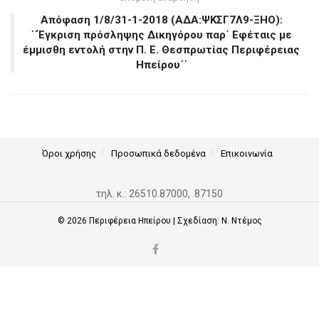
Απόφαση 1/8/31-1-2018 (ΑΔΑ:ΨΚΣΓ7Λ9-ΞΗΟ):
΄΄Έγκριση πρόσληψης Δικηγόρου παρ΄ Εφέταις με
έμμισθη εντολή στην Π. Ε. Θεσπρωτίας Περιφέρειας
Ηπείρου΄΄
Όροι χρήσης
Προσωπικά δεδομένα
Επικοινωνία
τηλ. κ.: 26510.87000, .87150
© 2026
Περιφέρεια Ηπείρου
| Σχεδίαση:
Ν. Ντέμος