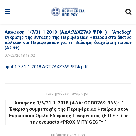
Απόφαση 1/7/31-1-2018 (ΑΔΑ:7ΔΧΖ7Λ9-ΨΤΦ ): ΄΄Αποδοχή
έγκρισης της ένταξης της Περιφέρειας Ηπείρου στο δίκτυο
πόλεων και Περιφερειών για τη βιώσιμη διαχείριση πόρων
(ACR+) ΄΄
07/02/2018 13:02
apof.1.7.31-1-2018.ACT.7ΔΧΖ7Λ9-ΨΤΦ.pdf
προηγούμενη ανάρτηση
Απόφαση 1/6/31-1-2018 (ΑΔΑ: ΩΟΒΟ7Λ9-3Λ6): ΄΄
Έγκριση συμμετοχής της Περιφέρειας Ηπείρου στον
Ευρωπαϊκό Όμιλο Εδαφικής Συνεργασίας (Ε.Ο.Ε.Σ.) με
την ονομασία «PROXIMITY GECT» ΄΄
επόμενη ανάρτηση