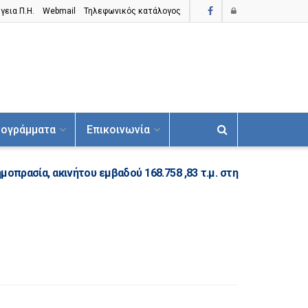
γεια Π.H.
Webmail
Τηλεφωνικός κατάλογος
ογράμματα
Επικοινωνία
οπρασία, ακινήτου εμβαδού 168.758 ,83 τ.μ. στη