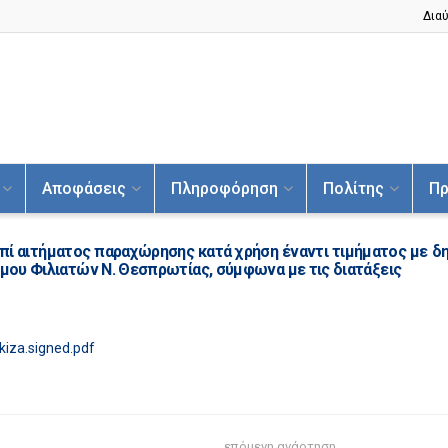
Διαύ
Αποφάσεις
Πληροφόρηση
Πολίτης
Πρ
πί αιτήματος παραχώρησης κατά χρήση έναντι τιμήματος με δημ
ήμου Φιλιατών Ν. Θεσπρωτίας, σύμφωνα με τις διατάξεις
kiza.signed.pdf
επόμενη ανάρτηση