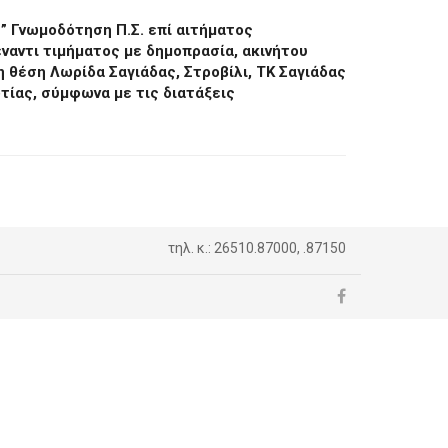
” Γνωμοδότηση Π.Σ. επί αιτήματος
αντι τιμήματος με δημοπρασία, ακινήτου
η θέση Λωρίδα Σαγιάδας, Στροβίλι, ΤΚ Σαγιάδας
ίας, σύμφωνα με τις διατάξεις
τηλ. κ.: 26510.87000, .87150