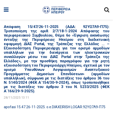
Απόφαση 15/47/26-11-2025 (ΑΔΑ: 92ΥΩ7Λ9-Π75):
Τροποποίηση της αριθ. 2/7/18-1-2024 Απόφασης του
περιφερειακού Συμβουλίου, Θέμα 6ο «Έγκριση ανανέωσης
ένταξης της Περιφέρειας Ηπείρου στη διαδικτυακή
εφαρμογή ΔΙΑΣ Portal, της Τράπεζας της Ελλάδος … –
Εξουσιοδότηση Περιφερειάρχη για τον ορισμό αρμοδίων
υπαλλήλων για την διενέργεια των ηλεκτρονικών
συναλλαγών μέσω του ΔΙΑΣ Portal στην Τράπεζα της
Ελλάδος», με την προσθήκη παραγράφου για την ρητή
εξουσιοδότηση του Περιφερειάρχη Ηπείρου, σχετικά με τον
ορισμό Υπευθύνων Λογαριασμών Αναπτυξιακού
Προγράμματος Δημοσίων Επενδύσεων» (αρμοδίων
υπαλλήλων), σύμφωνα με τις διατάξεις του άρθρου 36 του
Ν. 5140/2024 (ΦΕΚ Α΄154/30-9-2024), όπως τροποποιήθηκε
με τις διατάξεις του άρθρου 3 του Ν. 5233/2025 (ΦΕΚ
Α΄166/29-9-2025).
28/11/2025 13:11
apofasi 15.47.26-11-2025. o.e.DIAXEIRISH LOGAR.92ΥΩ7Λ9-Π75