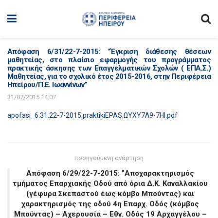
Απόφαση 6/31/22-7-2015: ”Έγκριση διάθεσης θέσεων
μαθητείας, στο πλαίσιο εφαρμογής του προγράμματος
πρακτικής άσκησης των Επαγγελματικών Σχολών ( ΕΠΑ.Σ.)
Μαθητείας, για το σχολικό έτος 2015-2016, στην Περιφέρεια
Ηπείρου/Π.Ε. Ιωαννίνων”
31/07/2015 14:07
apofasi_6.31.22-7-2015.praktikiEPAS.ΩΥΧΥ7Λ9-7ΗΙ.pdf
προηγούμενη ανάρτηση
Απόφαση 6/29/22-7-2015: ”Αποχαρακτηρισμός
τμήματος Επαρχιακής Οδού από όρια Δ.Κ. Καναλλακίου
(γέφυρα Σκεπαστού έως κόμβο Μπούντας) και
χαρακτηρισμός της οδού 4η Επαρχ. Οδός (κόμβος
Μπούντας) – Αχερουσία – Εθν. Οδός 19 Αρχαγγέλου –