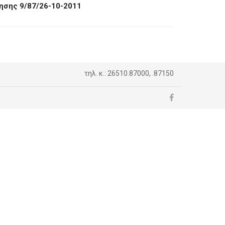
ησης 9/87/26-10-2011
τηλ. κ.: 26510.87000, .87150