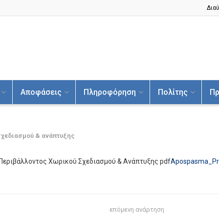
Διαύ
Αποφάσεις
Πληροφόρηση
Πολίτης
Πρ
σχεδιασμού & ανάπτυξης
Περιβάλλοντος Χωρικού Σχεδιασμού & Ανάπτυξης pdf
Apospasma_Pra
επόμενη ανάρτηση