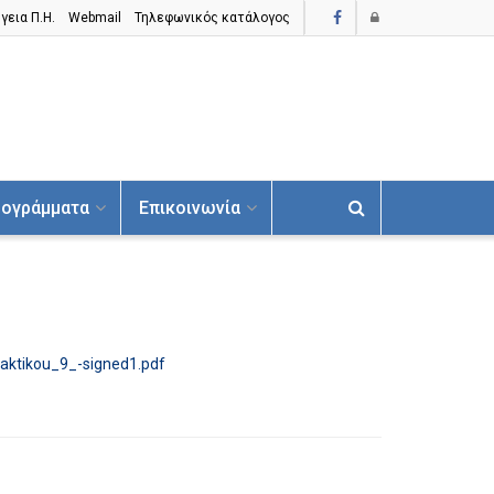
γεια Π.H.
Webmail
Τηλεφωνικός κατάλογος
ογράμματα
Επικοινωνία
ktikou_9_-signed1.pdf