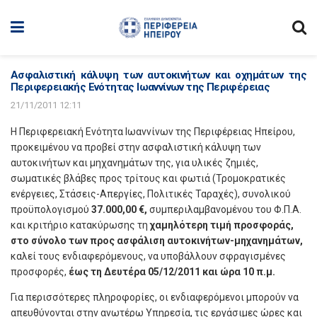
Ασφαλιστική κάλυψη των αυτοκινήτων και οχημάτων της
Περιφερειακής Ενότητας Ιωαννίνων της Περιφέρειας
21/11/2011 12:11
Η Περιφερειακή Ενότητα Ιωαννίνων της Περιφέρειας Ηπείρου,
προκειμένου να προβεί στην ασφαλιστική κάλυψη των
αυτοκινήτων και μηχανημάτων της, για υλικές ζημιές,
σωματικές βλάβες προς τρίτους και φωτιά (Τρομοκρατικές
ενέργειες, Στάσεις-Απεργίες, Πολιτικές Ταραχές), συνολικού
προϋπολογισμού
37.000,00 €,
συμπεριλαμβανομένου του Φ.Π.Α.
και κριτήριο κατακύρωσης τη
χαμηλότερη τιμή
προσφοράς,
στο σύνολο των προς ασφάλιση αυτοκινήτων-μηχανημάτων,
καλεί τους ενδιαφερόμενους, να υποβάλλουν σφραγισμένες
προσφορές,
έως τη Δευτέρα 05/12/2011 και ώρα 10 π.μ.
Για περισσότερες πληροφορίες, οι ενδιαφερόμενοι μπορούν να
απευθύνονται στην ανωτέρω Υπηρεσία, τις εργάσιμες ώρες και