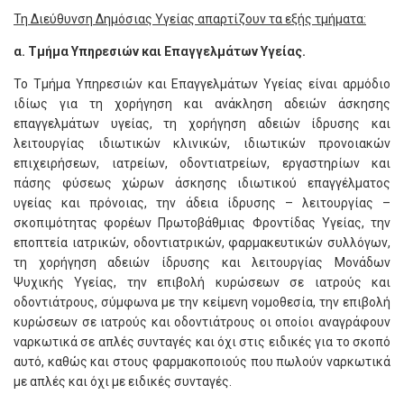
Τη Διεύθυνση Δημόσιας Υγείας απαρτίζουν τα εξής τμήματα:
α. Τμήμα Υπηρεσιών και Επαγγελμάτων Υγείας.
Το Τμήμα Υπηρεσιών και Επαγγελμάτων Υγείας είναι αρμόδιο
ιδίως για τη χορήγηση και ανάκληση αδειών άσκησης
επαγγελμάτων υγείας, τη χορήγηση αδειών ίδρυσης και
λειτουργίας ιδιωτικών κλινικών, ιδιωτικών προνοιακών
επιχειρήσεων, ιατρείων, οδοντιατρείων, εργαστηρίων και
πάσης φύσεως χώρων άσκησης ιδιωτικού επαγγέλματος
υγείας και πρόνοιας, την άδεια ίδρυσης – λειτουργίας –
σκοπιμότητας φορέων Πρωτοβάθμιας Φροντίδας Υγείας, την
εποπτεία ιατρικών, οδοντιατρικών, φαρμακευτικών συλλόγων,
τη χορήγηση αδειών ίδρυσης και λειτουργίας Μονάδων
Ψυχικής Υγείας, την επιβολή κυρώσεων σε ιατρούς και
οδοντιάτρους, σύμφωνα με την κείμενη νομοθεσία, την επιβολή
κυρώσεων σε ιατρούς και οδοντιάτρους οι οποίοι αναγράφουν
ναρκωτικά σε απλές συνταγές και όχι στις ειδικές για το σκοπό
αυτό, καθώς και στους φαρμακοποιούς που πωλούν ναρκωτικά
με απλές και όχι με ειδικές συνταγές.