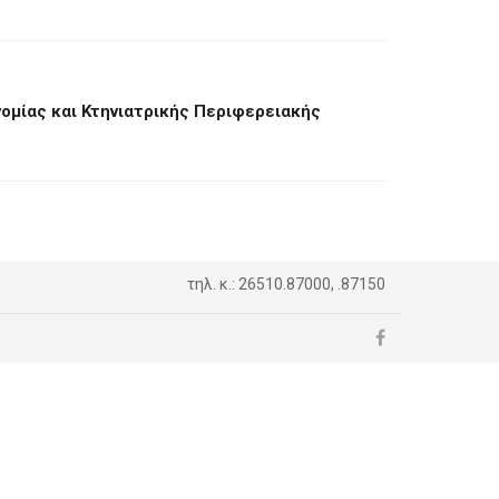
ομίας και Κτηνιατρικής Περιφερειακής
τηλ. κ.: 26510.87000, .87150