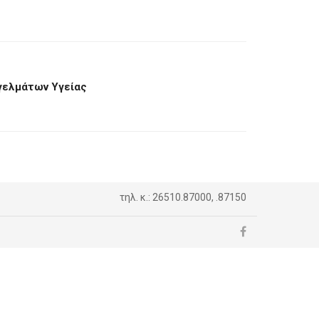
γελμάτων Υγείας
τηλ. κ.: 26510.87000, .87150