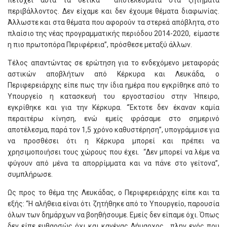
πετύχει αυτά τα θετικά αποτελέσματα στα ζητήματα
περιβάλλοντος. Δεν είχαμε και δεν έχουμε θέματα διαφωνίας.
Άλλωστε και στα θέματα που αφορούν τα στερεά απόβλητα, στο
πλαίσιο της νέας προγραμματικής περιόδου 2014-2020, είμαστε
η πιο πρωτοπόρα Περιφέρεια”, πρόσθεσε μεταξύ άλλων.
Τέλος απαντώντας σε ερώτηση για το ενδεχόμενο μεταφοράς
αστικών αποβλήτων από Κέρκυρα και Λευκάδα, ο
Περιφερειάρχης είπε πως την ίδια ημέρα που εγκρίθηκε από το
Υπουργείο η κατασκευή του εργοστασίου στην Ήπειρο,
εγκρίθηκε και για την Κέρκυρα. “Έκτοτε δεν έκαναν καμία
περαιτέρω κίνηση, ενώ εμείς φράσαμε στο σημερινό
αποτέλεσμα, παρά τον 1,5 χρόνο καθυστέρηση”, υπογράμμισε για
να προσθέσει ότι η Κέρκυρα μπορεί και πρέπει να
χρησιμοποιήσει τους χώρους που έχει. “Δεν μπορεί να λέμε να
φύγουν από μένα τα απορρίμματα και να πάνε στο γείτονα”,
συμπλήρωσε.
Ως προς το θέμα της Λευκάδας, ο Περιφερειάρχης είπε και τα
εξής: “Η αλήθεια είναι ότι ζητήθηκε από το Υπουργείο, παρουσία
όλων των δημάρχων να βοηθήσουμε. Εμείς δεν είπαμε όχι. Όπως
δεν είπε ευθαρσώς όχι και κανένας Δήμαρχος, πλην ενός που